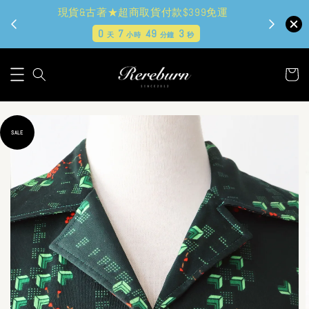
現貨&古著★超商取貨付款$399免運
0
7
49
1
天
小時
分鐘
秒
SALE