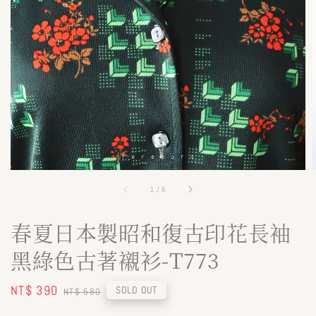
1
/
6
春夏日本製昭和復古印花長袖
黑綠色古著襯衫-T773
Sale
NT$ 390
Regular
SOLD OUT
NT$ 580
price
price