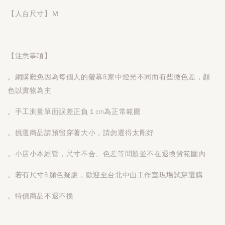
【人台尺寸】Ｍ
【注意事項】
。網購難免因為每個人的螢幕&家中燈光不同而有些微色差，顏
色以實物為主
。手工測量單面誤差正負１cm為正常範圍
。挑選商品請預留穿著大小，請勿選得太剛好
。小店小本經營，尺寸不合、色差等問題並不在退換貨範圍內
。若有尺寸&顏色疑慮，歡迎至台北中山工作室現場試穿選購
。特價商品不退不換