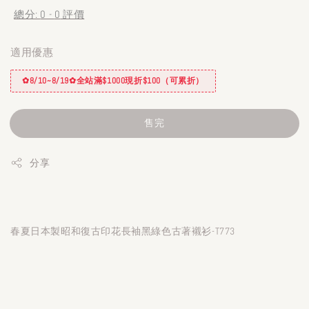
總分:
0
-
0
評價
適用優惠
✿8/10~8/19✿全站滿$1000現折$100（可累折）
售完
分享
春夏日本製昭和復古印花長袖黑綠色古著襯衫-T773