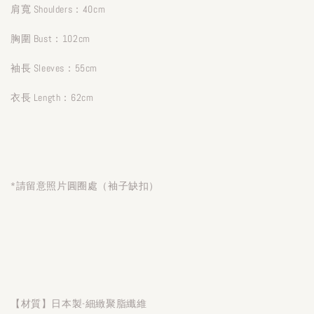
肩寬 Shoulders：40cm
胸圍 Bust：102cm
袖長 Sleeves：55cm
衣長 Length：62cm
*請留意照片圓圈處（袖子缺扣）
【材質】日本製-細緻聚脂纖維