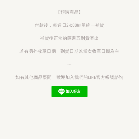
【預購商品】
付款後，每週日24:00結單統一補貨
補貨後正常約隔週五到貨寄出
若有另外收單日期，到貨日期以當次收單日期為主
---
如有其他商品疑問，歡迎加入我們的LINE官方帳號諮詢