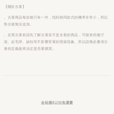
【關於古著】
。古著商品每款都只有一件，找到相同款式的機率非常小，所以
售出後無法追加。
。在買古著前請先了解古著並不是全新的商品，可能有些微汙
漬、起毛球、缺扣等不影響穿著的瑕疵現象。所以請務必釐清古
著的定義後再決定是否要購買。
全站滿$1200免運費