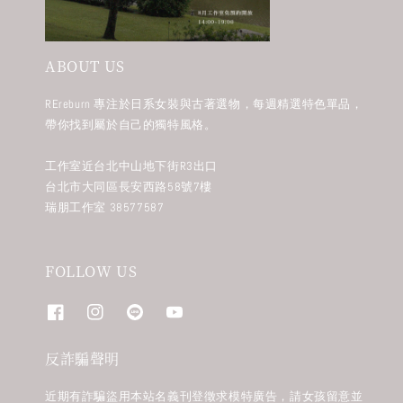
ABOUT US
REreburn 專注於日系女裝與古著選物，每週精選特色單品，
帶你找到屬於自己的獨特風格。
工作室近台北中山地下街R3出口
台北市大同區長安西路58號7樓
瑞朋工作室 38577587
FOLLOW US
反詐騙聲明
近期有詐騙盜用本站名義刊登徵求模特廣告，請女孩留意並