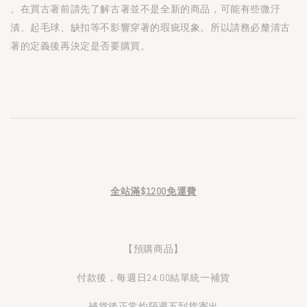
。在買古著前請先了解古著並不是全新的商品，可能有些微汙
漬、起毛球、缺扣等不影響穿著的瑕疵現象。所以請務必釐清古
著的定義後再決定是否要購買。
全站滿$1200免運費
【預購商品】
付款後，每週日24:00結單統一補貨
補貨後正常約隔週五到貨寄出