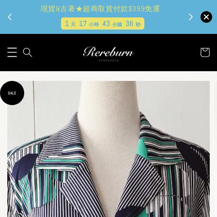
現貨&古著★超商取貨付款$399免運
1
17
43
35
天
小時
分鐘
秒
SALE