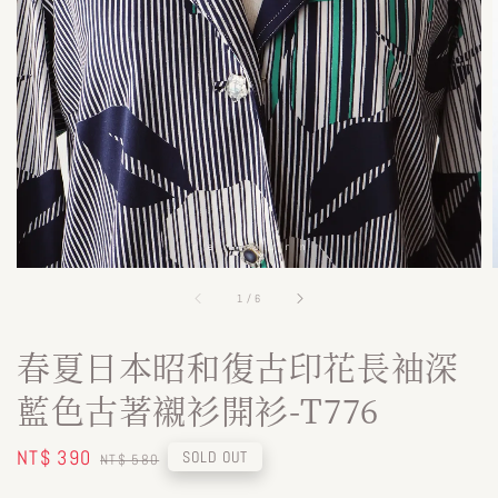
1
/
6
春夏日本昭和復古印花長袖深
藍色古著襯衫開衫-T776
Sale
NT$ 390
Regular
SOLD OUT
NT$ 580
price
price