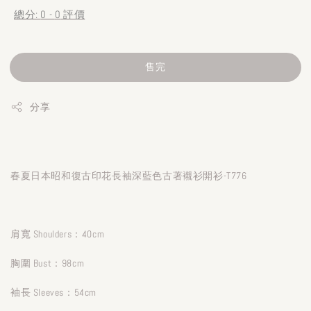
總分:
0
-
0
評價
售完
分享
春夏日本昭和復古印花長袖深藍色古著襯衫開衫-T776
肩寬 Shoulders：40cm
胸圍 Bust：98cm
袖長 Sleeves：54cm