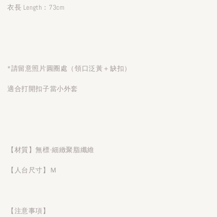
衣長 Length：73cm
*請留意照片圓圈處（領口泛黃＋缺扣）
適合打開扣子當小外套
【材質】無標-細緻聚脂纖維
【人台尺寸】Ｍ
【注意事項】