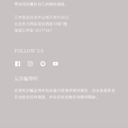
帶你找到屬於自己的獨特風格。
工作室近台北中山地下街R3出口
台北市大同區長安西路58號7樓
瑞朋工作室 38577587
FOLLOW US
反詐騙聲明
近期有詐騙盜用本站名義刊登徵求模特廣告，請女孩留意並
且勿提供任何個資。本站目前並無任何模特職缺。