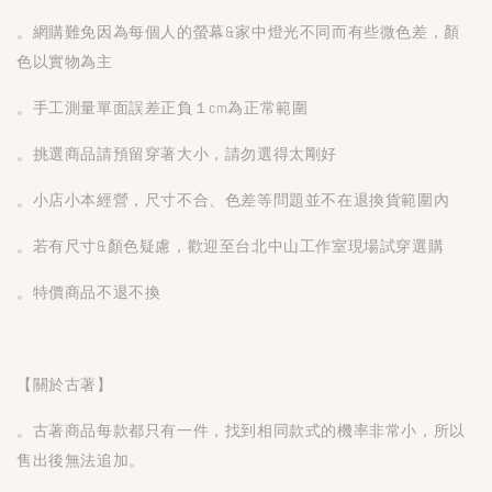
。網購難免因為每個人的螢幕&家中燈光不同而有些微色差，顏
色以實物為主
。手工測量單面誤差正負１cm為正常範圍
。挑選商品請預留穿著大小，請勿選得太剛好
。小店小本經營，尺寸不合、色差等問題並不在退換貨範圍內
。若有尺寸&顏色疑慮，歡迎至台北中山工作室現場試穿選購
。特價商品不退不換
【關於古著】
。古著商品每款都只有一件，找到相同款式的機率非常小，所以
售出後無法追加。