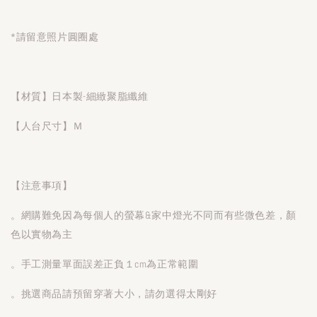
*請留意照片圓圈處
【材質】日本製-細緻聚脂纖維
【人台尺寸】Ｍ
【注意事項】
。網購難免因為每個人的螢幕&家中燈光不同而有些微色差，顏
色以實物為主
。手工測量單面誤差正負１cm為正常範圍
。挑選商品請預留穿著大小，請勿選得太剛好