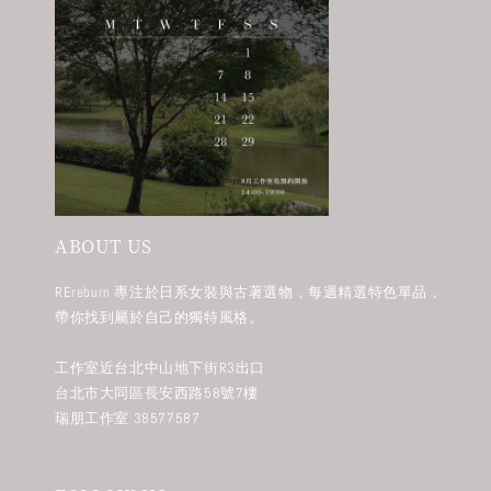
ABOUT US
REreburn 專注於日系女裝與古著選物，每週精選特色單品，
帶你找到屬於自己的獨特風格。
工作室近台北中山地下街R3出口
台北市大同區長安西路58號7樓
瑞朋工作室 38577587