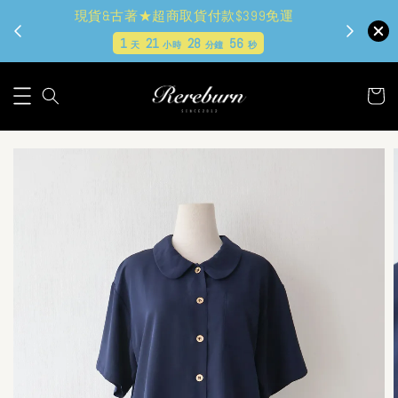
現貨&古著★超商取貨付款$399免運
1
21
28
55
天
小時
分鐘
秒