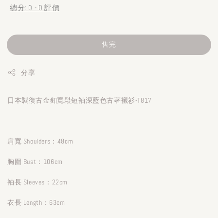
總分:
0
-
0
評價
售完
分享
日本製復古金釦寬鬆短袖深藍色古著襯衫-T817
肩寬 Shoulders：48cm
胸圍 Bust：106cm
袖長 Sleeves：22cm
衣長 Length：63cm