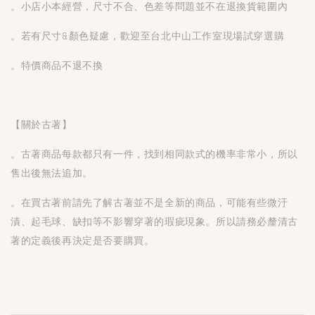
。小店小本經營，尺寸不合、色差等問題並不在退換貨範圍內
。若有尺寸&顏色疑慮，歡迎至台北中山工作室現場試穿選購
。特價商品不退不換
【關於古著】
。古著商品每款都只有一件，找到相同款式的機率非常小，所以
售出後無法追加。
。在買古著前請先了解古著並不是全新的商品，可能有些微汙
漬、起毛球、缺扣等不影響穿著的瑕疵現象。所以請務必釐清古
著的定義後再決定是否要購買。