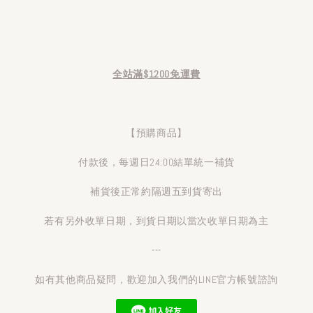
全站滿$1200免運費
【預購商品】
付款後，每週日24:00結單統一補貨
補貨後正常約隔週五到貨寄出
若有另外收單日期，到貨日期以當次收單日期為主
---
如有其他商品疑問，歡迎加入我們的LINE官方帳號諮詢