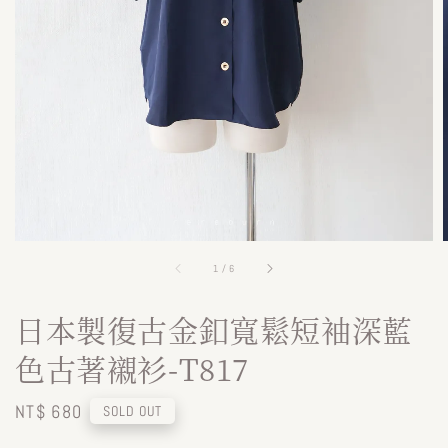
1
/
6
日本製復古金釦寬鬆短袖深藍
色古著襯衫-T817
Regular
NT$ 680
SOLD OUT
price