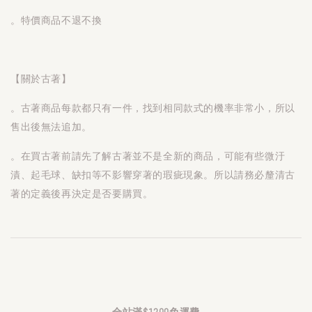
。特價商品不退不換
【關於古著】
。古著商品每款都只有一件，找到相同款式的機率非常小，所以
售出後無法追加。
。在買古著前請先了解古著並不是全新的商品，可能有些微汙
漬、起毛球、缺扣等不影響穿著的瑕疵現象。所以請務必釐清古
著的定義後再決定是否要購買。
全站滿$1200免運費