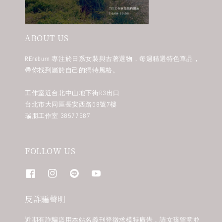
ABOUT US
REreburn 專注於日系女裝與古著選物，每週精選特色單品，
帶你找到屬於自己的獨特風格。
工作室近台北中山地下街R3出口
台北市大同區長安西路58號7樓
瑞朋工作室 38577587
FOLLOW US
反詐騙聲明
近期有詐騙盜用本站名義刊登徵求模特廣告，請女孩留意並