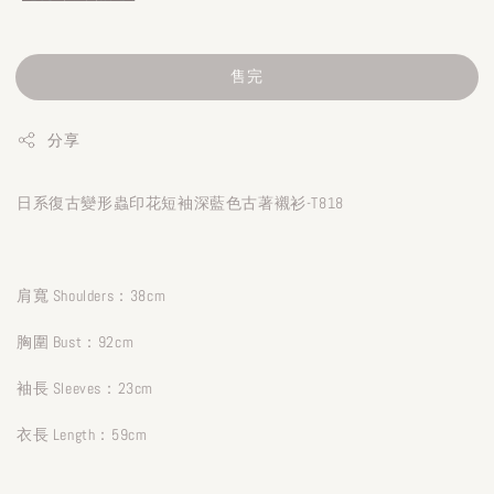
售完
分享
日系復古變形蟲印花短袖深藍色古著襯衫-T818
肩寬 Shoulders：38cm
胸圍 Bust：92cm
袖長 Sleeves：23cm
衣長 Length：59cm