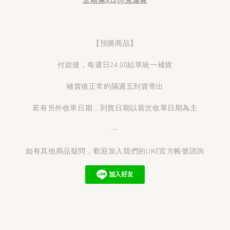
【預購商品】
付款後，每週日24:00結單統一補貨
補貨後正常約隔週五到貨寄出
若有另外收單日期，到貨日期以當次收單日期為主
---
如有其他商品疑問，歡迎加入我們的LINE官方帳號諮詢