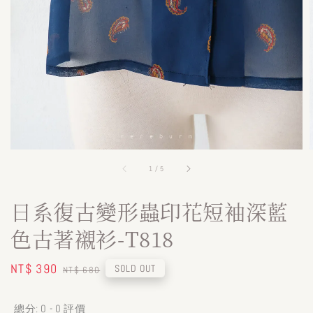
1
/
5
日系復古變形蟲印花短袖深藍
色古著襯衫-T818
Sale
NT$ 390
Regular
SOLD OUT
NT$ 680
price
price
總分:
0
-
0
評價