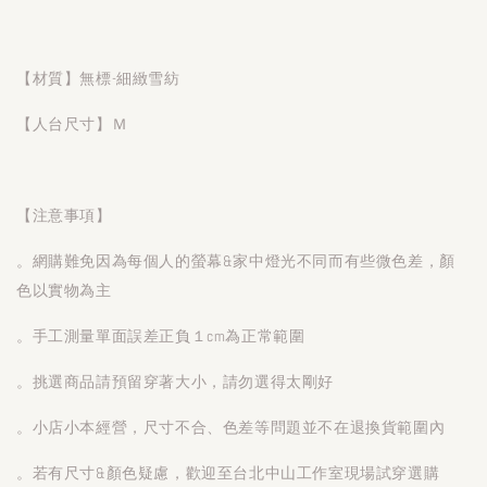
【材質】無標-細緻雪紡
【人台尺寸】Ｍ
【注意事項】
。網購難免因為每個人的螢幕&家中燈光不同而有些微色差，顏
色以實物為主
。手工測量單面誤差正負１cm為正常範圍
。挑選商品請預留穿著大小，請勿選得太剛好
。小店小本經營，尺寸不合、色差等問題並不在退換貨範圍內
。若有尺寸&顏色疑慮，歡迎至台北中山工作室現場試穿選購