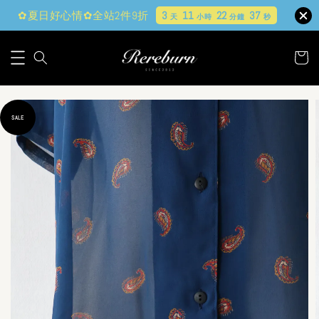
✿夏日好心情✿全站2件9折
3
11
22
36
天
小時
分鐘
秒
SALE