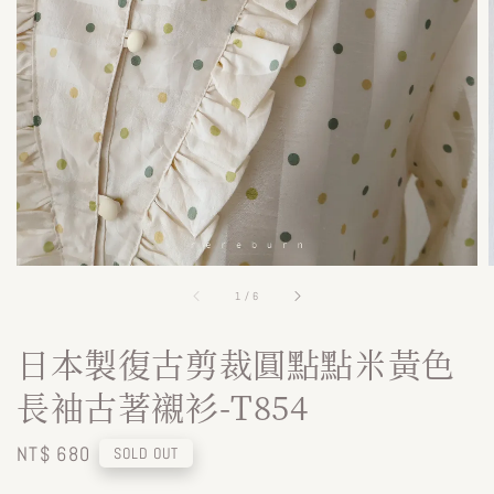
1
/
6
日本製復古剪裁圓點點米黃色
長袖古著襯衫-T854
Regular
NT$ 680
SOLD OUT
price