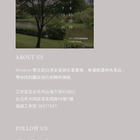
ABOUT US
REreburn 專注於日系女裝與古著選物，每週精選特色單品，
帶你找到屬於自己的獨特風格。
工作室近台北中山地下街R3出口
台北市大同區長安西路58號7樓
瑞朋工作室 38577587
FOLLOW US