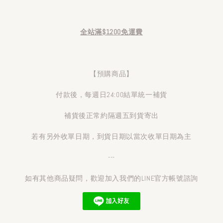
全站滿$1200免運費
【預購商品】
付款後，每週日24:00結單統一補貨
補貨後正常約隔週五到貨寄出
若有另外收單日期，到貨日期以當次收單日期為主
---
如有其他商品疑問，歡迎加入我們的LINE官方帳號諮詢