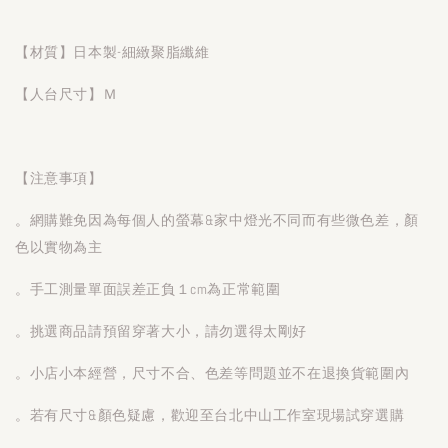
【材質】日本製-細緻聚脂纖維
【人台尺寸】Ｍ
【注意事項】
。網購難免因為每個人的螢幕&家中燈光不同而有些微色差，顏
色以實物為主
。手工測量單面誤差正負１cm為正常範圍
。挑選商品請預留穿著大小，請勿選得太剛好
。小店小本經營，尺寸不合、色差等問題並不在退換貨範圍內
。若有尺寸&顏色疑慮，歡迎至台北中山工作室現場試穿選購