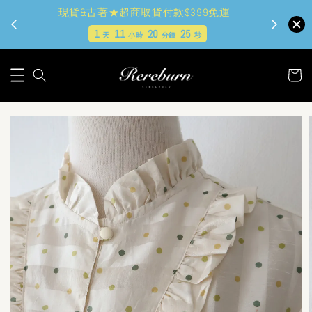
現貨&古著★超商取貨付款$399免運
1
11
20
24
天
小時
分鐘
秒