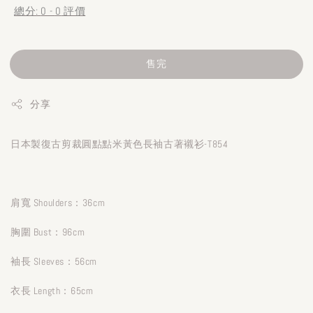
總分:
0
-
0
評價
售完
分享
日本製復古剪裁圓點點米黃色長袖古著襯衫-T854
肩寬 Shoulders：36cm
胸圍 Bust：96cm
袖長 Sleeves：56cm
衣長 Length：65cm