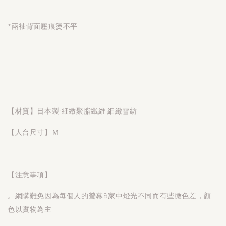
*兩袖背面壓痕燙不平
【材質】日本製-細緻聚脂纖維 細緻雪紡
【人台尺寸】Ｍ
【注意事項】
。網購難免因為每個人的螢幕&家中燈光不同而有些微色差，顏
色以實物為主