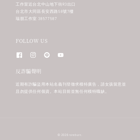
工作室近台北中山地下街R3出口
台北市大同區長安西路58號7樓
瑞朋工作室 38577587
FOLLOW US
反詐騙聲明
近期有詐騙盜用本站名義刊登徵求模特廣告，請女孩留意並
且勿提供任何個資。本站目前並無任何模特職缺。
© 2026 rereburn.