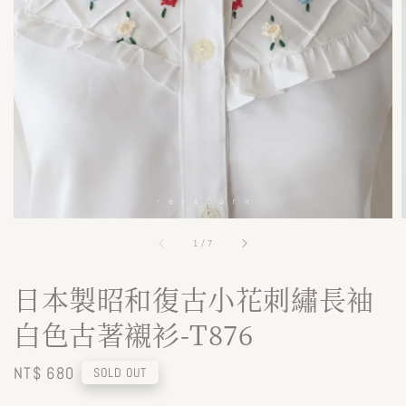
1
/
7
日本製昭和復古小花刺繡長袖
白色古著襯衫-T876
Regular
NT$ 680
SOLD OUT
price