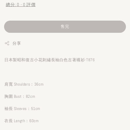
總分:
0
-
0
評價
售完
分享
日本製昭和復古小花刺繡長袖白色古著襯衫-T876
肩寬 Shoulders：36cm
胸圍 Bust：82cm
袖長 Sleeves：51cm
衣長 Length：60cm