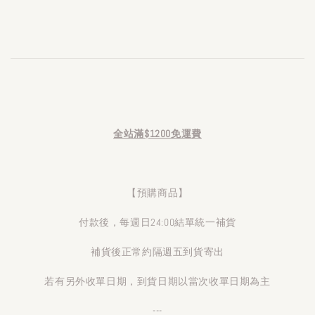
全站滿$1200免運費
【預購商品】
付款後，每週日24:00結單統一補貨
補貨後正常約隔週五到貨寄出
若有另外收單日期，到貨日期以當次收單日期為主
---