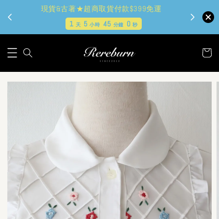
現貨&古著★超商取貨付款$399免運
1
5
44
58
天
小時
分鐘
秒