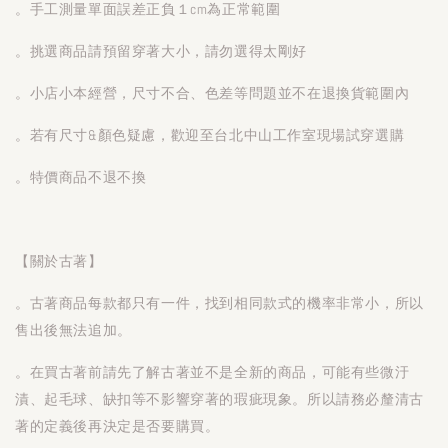
。手工測量單面誤差正負１cm為正常範圍
。挑選商品請預留穿著大小，請勿選得太剛好
。小店小本經營，尺寸不合、色差等問題並不在退換貨範圍內
。若有尺寸&顏色疑慮，歡迎至台北中山工作室現場試穿選購
。特價商品不退不換
【關於古著】
。古著商品每款都只有一件，找到相同款式的機率非常小，所以
售出後無法追加。
。在買古著前請先了解古著並不是全新的商品，可能有些微汙
漬、起毛球、缺扣等不影響穿著的瑕疵現象。所以請務必釐清古
著的定義後再決定是否要購買。