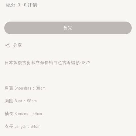
總分:
0
-
0
評價
售完
分享
日本製復古剪裁立領長袖白色古著襯衫-T877
肩寬 Shoulders：38cm
胸圍 Bust：98cm
袖長 Sleeves：59cm
衣長 Length：64cm