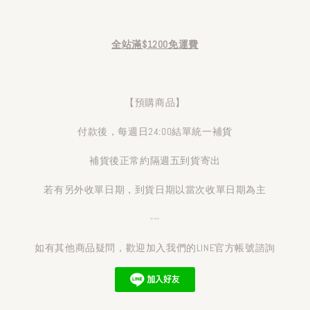
全站滿$1200免運費
【預購商品】
付款後，每週日24:00結單統一補貨
補貨後正常約隔週五到貨寄出
若有另外收單日期，到貨日期以當次收單日期為主
---
如有其他商品疑問，歡迎加入我們的LINE官方帳號諮詢