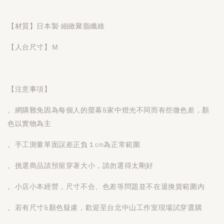
【材質】日本製-細緻聚脂纖維
【人台尺寸】Ｍ
【注意事項】
。網購難免因為每個人的螢幕&家中燈光不同而有些微色差，顏
色以實物為主
。手工測量單面誤差正負１cm為正常範圍
。挑選商品請預留穿著大小，請勿選得太剛好
。小店小本經營，尺寸不合、色差等問題並不在退換貨範圍內
。若有尺寸&顏色疑慮，歡迎至台北中山工作室現場試穿選購