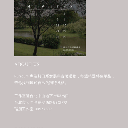
ABOUT US
REreburn 專注於日系女裝與古著選物，每週精選特色單品，
帶你找到屬於自己的獨特風格。
工作室近台北中山地下街R3出口
台北市大同區長安西路58號7樓
瑞朋工作室 38577587