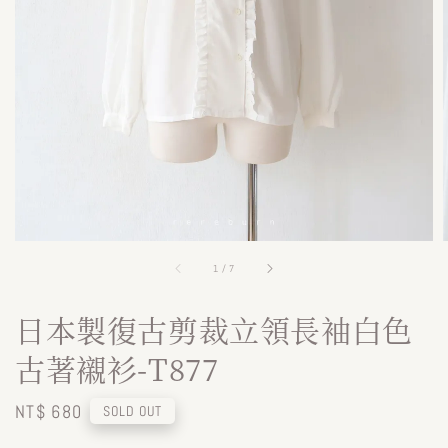
1
/
7
日本製復古剪裁立領長袖白色
古著襯衫-T877
Regular
NT$ 680
SOLD OUT
price