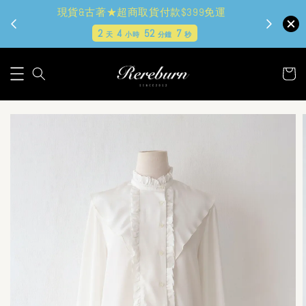
現貨&古著★超商取貨付款$399免運
2
4
52
7
天
小時
分鐘
秒