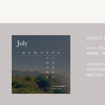
ABOUT 
RErebur
特色單品，
工作室近台北
台北市大同區
瑞朋工作室 38