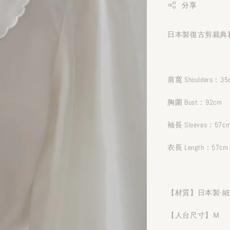
分享
日本製復古剪裁典雅
肩寬 Shoulders：35
胸圍 Bust：92cm
袖長 Sleeves：57c
衣長 Length：57cm
【材質】日本製-
【人台尺寸】Ｍ