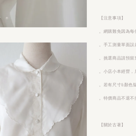
【注意事項】
。網購難免因為每
。手工測量單面誤
。挑選商品請預留
。小店小本經營，
。若有尺寸&顏色
。特價商品不退不
【關於古著】