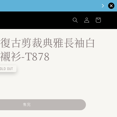
復古剪裁典雅長袖白
襯衫-T878
OLD OUT
售完