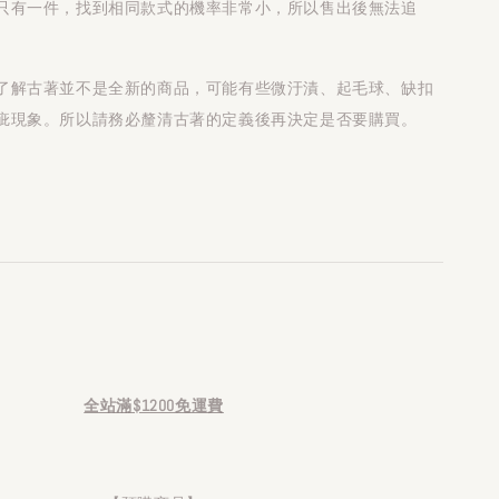
只有一件，找到相同款式的機率非常小，所以售出後無法追
了解古著並不是全新的商品，可能有些微汙漬、起毛球、缺扣
疵現象。所以請務必釐清古著的定義後再決定是否要購買。
全站滿$1200免運費