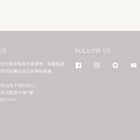
US
FOLLOW US
n 專注於日系女裝與古著選物，每週精選
帶你找到屬於自己的獨特風格。
中山地下街R3出口
長安西路58號7樓
577587