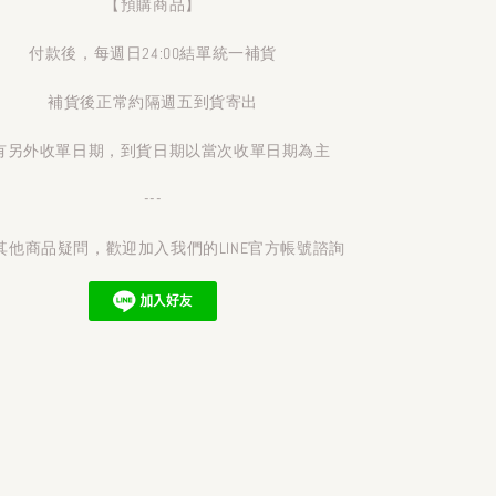
【預購商品】
付款後，每週日24:00結單統一補貨
補貨後正常約隔週五到貨寄出
有另外收單日期，到貨日期以當次收單日期為主
---
其他商品疑問，歡迎加入我們的LINE官方帳號諮詢