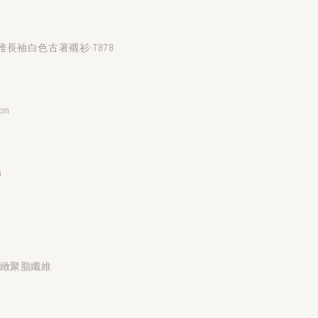
長袖白色古著襯衫-T878
cm
m
細緻聚脂纖維