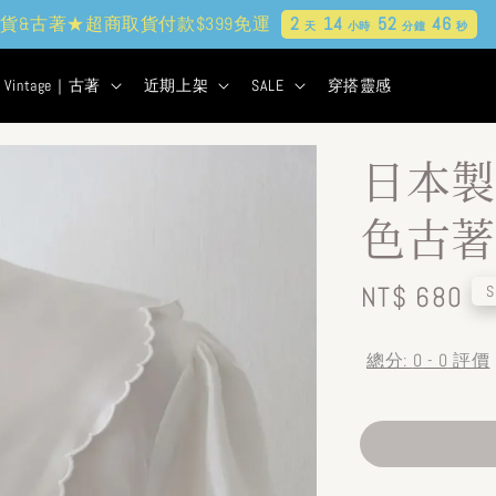
貨&古著★超商取貨付款$399免運
2
14
52
45
天
小時
分鐘
秒
Vintage｜古著
近期上架
SALE
穿搭靈感
日本製
色古著
Regular
NT$ 680
S
price
總分:
0
-
0
評價