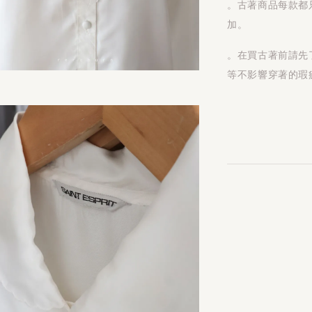
。古著商品每款都
加。
。在買古著前請先
等不影響穿著的瑕