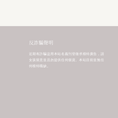
反詐騙聲明
近期有詐騙盜用本站名義刊登徵求模特廣告，請
女孩留意並且勿提供任何個資。本站目前並無任
何模特職缺。