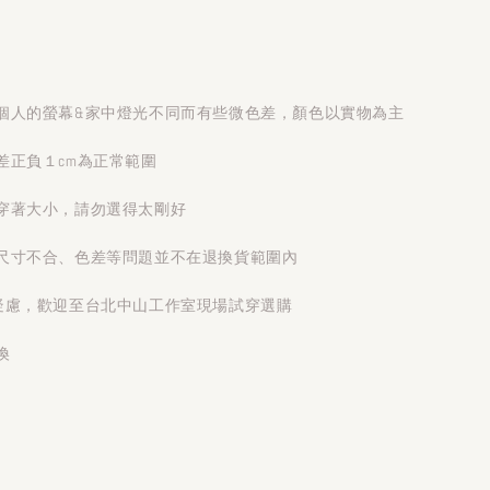
個人的螢幕&家中燈光不同而有些微色差，顏色以實物為主
差正負１cm為正常範圍
穿著大小，請勿選得太剛好
尺寸不合、色差等問題並不在退換貨範圍內
疑慮，歡迎至台北中山工作室現場試穿選購
換