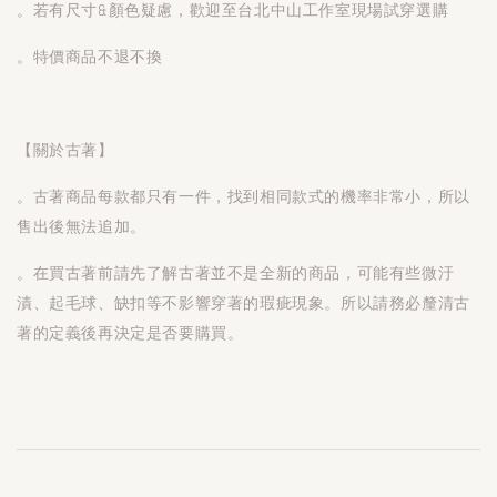
。若有尺寸&顏色疑慮，歡迎至台北中山工作室現場試穿選購
。特價商品不退不換
【關於古著】
。古著商品每款都只有一件，找到相同款式的機率非常小，所以
售出後無法追加。
。在買古著前請先了解古著並不是全新的商品，可能有些微汙
漬、起毛球、缺扣等不影響穿著的瑕疵現象。所以請務必釐清古
著的定義後再決定是否要購買。