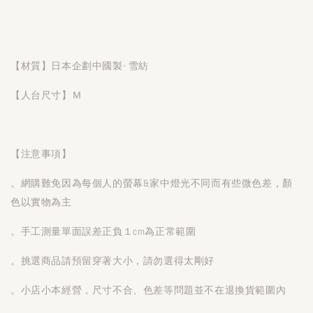
【材質】日本企劃中國製- 雪紡
【人台尺寸】Ｍ
【注意事項】
。網購難免因為每個人的螢幕&家中燈光不同而有些微色差，顏
色以實物為主
。手工測量單面誤差正負１cm為正常範圍
。挑選商品請預留穿著大小，請勿選得太剛好
。小店小本經營，尺寸不合、色差等問題並不在退換貨範圍內