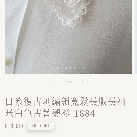
1
/
5
日系復古刺繡領寬鬆長版長袖
米白色古著襯衫-T884
Regular
NT$ 680
SOLD OUT
price