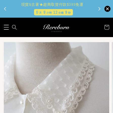
現貨&古著★超商取貨付款$399免運
0
9
12
8
天
小時
分鐘
秒