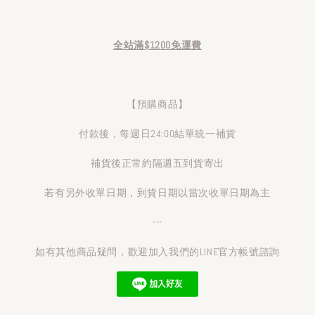
全站滿$1200免運費
【預購商品】
付款後，每週日24:00結單統一補貨
補貨後正常約隔週五到貨寄出
若有另外收單日期，到貨日期以當次收單日期為主
---
如有其他商品疑問，歡迎加入我們的LINE官方帳號諮詢