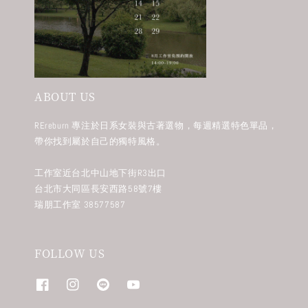
ABOUT US
REreburn 專注於日系女裝與古著選物，每週精選特色單品，
帶你找到屬於自己的獨特風格。
工作室近台北中山地下街R3出口
台北市大同區長安西路58號7樓
瑞朋工作室 38577587
FOLLOW US