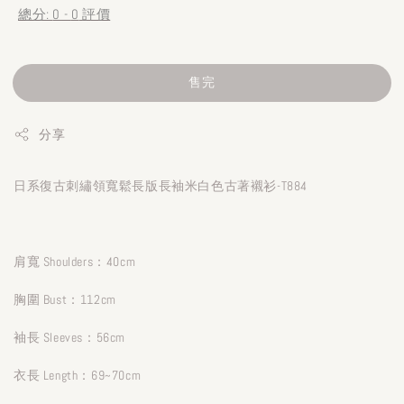
總分:
0
-
0
評價
售完
分享
日系復古刺繡領寬鬆長版長袖米白色古著襯衫-T884
肩寬 Shoulders：40cm
胸圍 Bust：112cm
袖長 Sleeves：56cm
衣長 Length：69~70cm