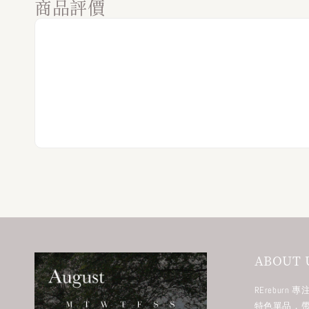
商品評價
ABOUT 
RErebur
特色單品，