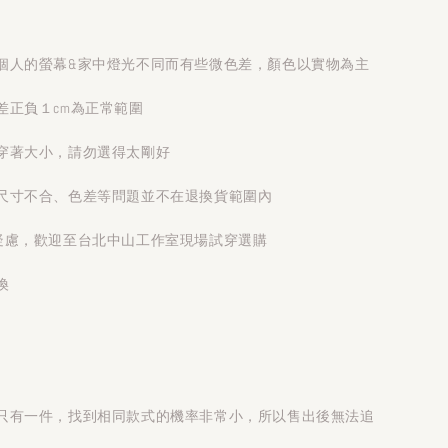
個人的螢幕&家中燈光不同而有些微色差，顏色以實物為主
差正負１cm為正常範圍
穿著大小，請勿選得太剛好
尺寸不合、色差等問題並不在退換貨範圍內
疑慮，歡迎至台北中山工作室現場試穿選購
換
只有一件，找到相同款式的機率非常小，所以售出後無法追