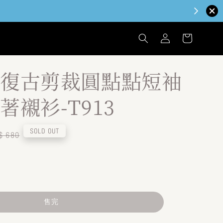
復古剪裁圓點點短袖
著襯衫-T913
egular
SOLD OUT
$ 680
ice
售完