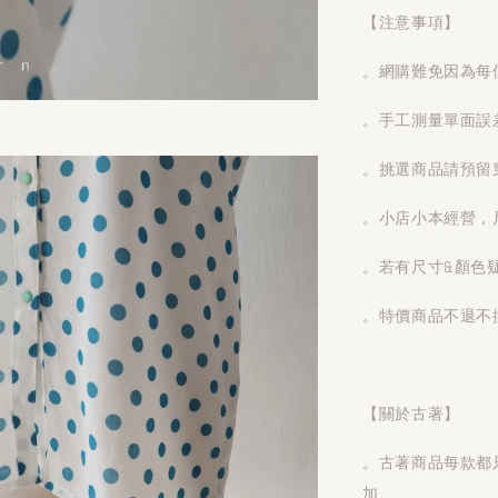
【注意事項】
。網購難免因為每
。手工測量單面誤
。挑選商品請預留
。小店小本經營，
。若有尺寸&顏色
。特價商品不退不
【關於古著】
。古著商品每款都
加。