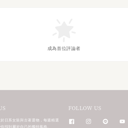
成為首位評論者
US
FOLLOW US
n 專注於日系女裝與古著選物，每週精選
帶你找到屬於自己的獨特風格。