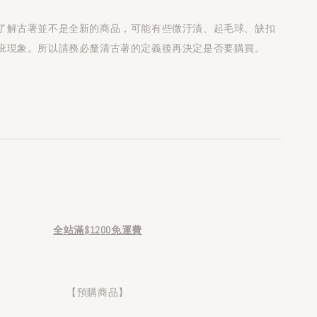
了解古著並不是全新的商品，可能有些微汙漬、起毛球、缺扣
疵現象。所以請務必釐清古著的定義後再決定是否要購買。
全站滿$1200免運費
【預購商品】