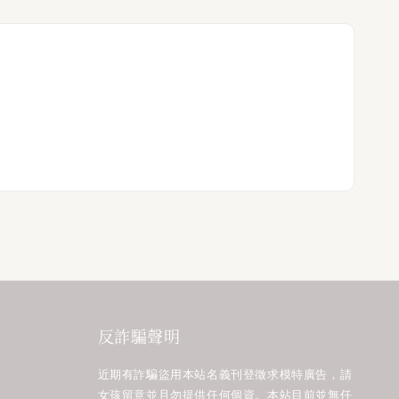
反詐騙聲明
近期有詐騙盜用本站名義刊登徵求模特廣告，請
女孩留意並且勿提供任何個資。本站目前並無任