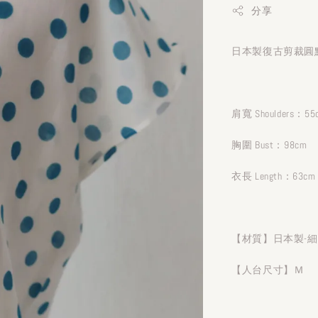
分享
日本製復古剪裁圓點
肩寬 Shoulders：55
胸圍 Bust：98cm
衣長 Length：63cm
【材質】日本製-
【人台尺寸】Ｍ