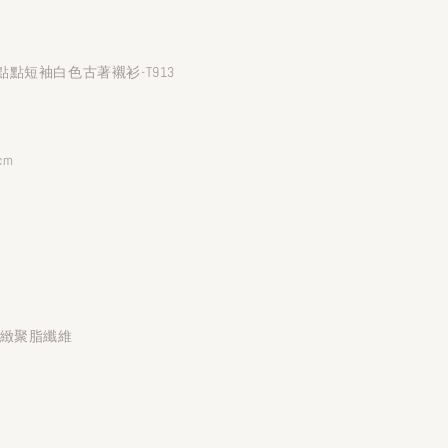
點短袖白色古著襯衫-T913
cm
細緻聚脂纖維