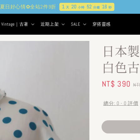
貨&古著★超商取貨付款$399免運
1
20
52
15
天
小時
分鐘
秒
Vintage｜古著
近期上架
SALE
穿搭靈感
日本製
白色古
Sale
NT$ 390
R
NT
price
pr
總分:
0
-
0
評價