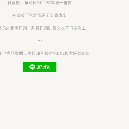
付款後，每週日24:00結單統一補貨
補貨後正常約隔週五到貨寄出
有另外收單日期，到貨日期以當次收單日期為主
---
其他商品疑問，歡迎加入我們的LINE官方帳號諮詢