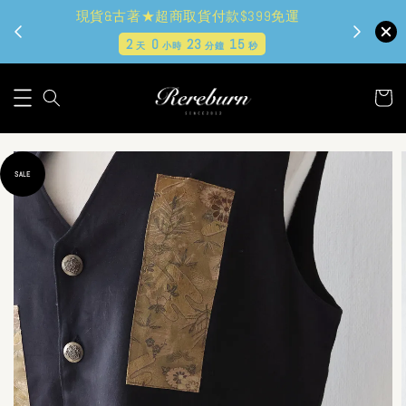
現貨&古著★超商取貨付款$399免運
2
0
23
14
天
小時
分鐘
秒
SALE