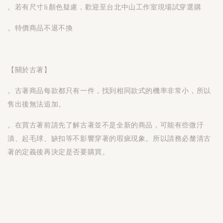
。若有尺寸&顏色疑慮，歡迎至台北中山工作室現場試穿選購
。特價商品不退不換
【關於古著】
。古著商品每款都只有一件，找到相同款式的機率非常小，所以
售出後無法追加。
。在買古著前請先了解古著並不是全新的商品，可能有些微汙
漬、起毛球、缺扣等不影響穿著的瑕疵現象。所以請務必釐清古
著的定義後再決定是否要購買。