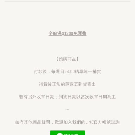
全站滿$1200免運費
【預購商品】
付款後，每週日24:00結單統一補貨
補貨後正常約隔週五到貨寄出
若有另外收單日期，到貨日期以當次收單日期為主
---
如有其他商品疑問，歡迎加入我們的LINE官方帳號諮詢