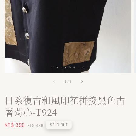
1
/
4
日系復古和風印花拼接黑色古
著背心-T924
Sale
NT$ 390
Regular
SOLD OUT
NT$ 680
price
price