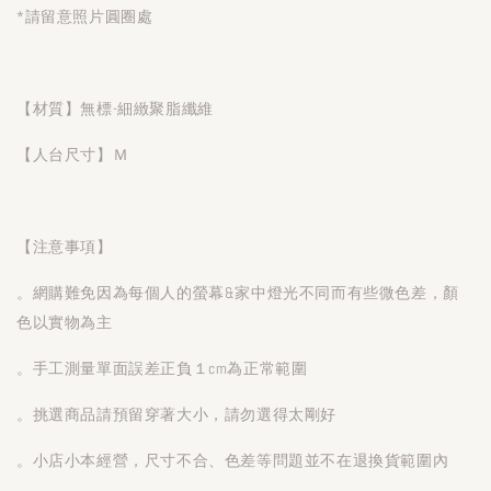
*請留意照片圓圈處
【材質】無標-細緻聚脂纖維
【人台尺寸】Ｍ
【注意事項】
。網購難免因為每個人的螢幕&家中燈光不同而有些微色差，顏
色以實物為主
。手工測量單面誤差正負１cm為正常範圍
。挑選商品請預留穿著大小，請勿選得太剛好
。小店小本經營，尺寸不合、色差等問題並不在退換貨範圍內