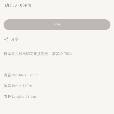
總分:
0
-
0
評價
售完
分享
日系復古和風印花拼接黑色古著背心-T924
肩寬 Shoulders：41cm
胸圍 Bust：110cm
衣長 Length：58.5cm