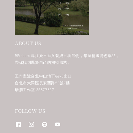
ABOUT US
REreburn 專注於日系女裝與古著選物，每週精選特色單品，
帶你找到屬於自己的獨特風格。
工作室近台北中山地下街R3出口
台北市大同區長安西路58號7樓
瑞朋工作室 38577587
FOLLOW US