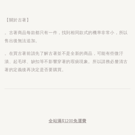
【關於古著】
。古著商品每款都只有一件，找到相同款式的機率非常小，所以
售出後無法追加。
。在買古著前請先了解古著並不是全新的商品，可能有些微汙
漬、起毛球、缺扣等不影響穿著的瑕疵現象。所以請務必釐清古
著的定義後再決定是否要購買。
全站滿$1200免運費