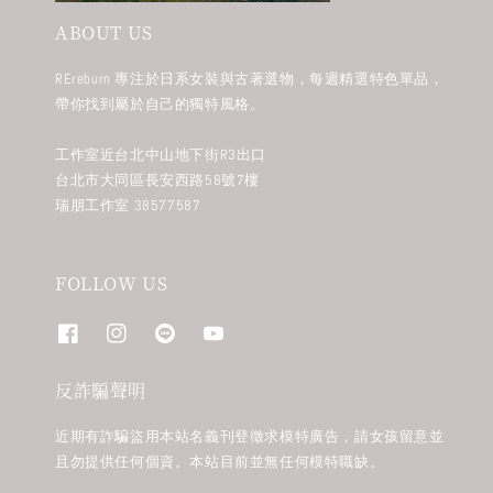
ABOUT US
REreburn 專注於日系女裝與古著選物，每週精選特色單品，
帶你找到屬於自己的獨特風格。
工作室近台北中山地下街R3出口
台北市大同區長安西路58號7樓
瑞朋工作室 38577587
FOLLOW US
反詐騙聲明
近期有詐騙盜用本站名義刊登徵求模特廣告，請女孩留意並
且勿提供任何個資。本站目前並無任何模特職缺。