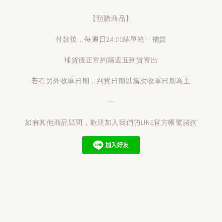
【預購商品】
付款後，每週日24:00結單統一補貨
補貨後正常約隔週五到貨寄出
若有另外收單日期，到貨日期以當次收單日期為主
---
如有其他商品疑問，歡迎加入我們的LINE官方帳號諮詢