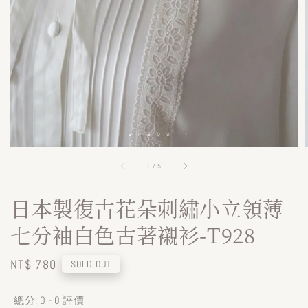
1
/
5
日本製復古花朵刺繡小立領薄
七分袖白色古著襯衫-T928
Regular
NT$ 780
SOLD OUT
price
總分:
0
-
0
評價