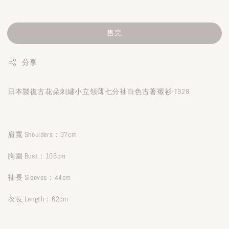
售完
分享
日本製復古花朵刺繡小立領薄七分袖白色古著襯衫-T928
肩寬 Shoulders：37cm
胸圍 Bust：106cm
袖長 Sleeves：44cm
衣長 Length：62cm