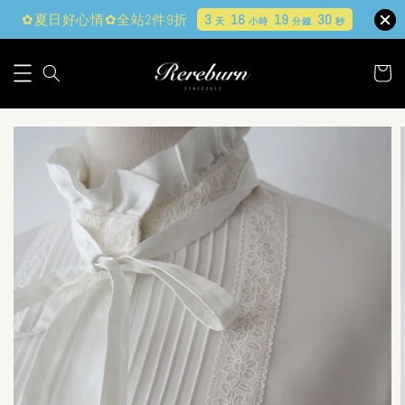
✿夏日好心情✿全站2件9折
3
16
19
29
天
小時
分鐘
秒