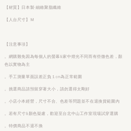
【材質】日本製-細緻聚脂纖維
【人台尺寸】Ｍ
【注意事項】
。網購難免因為每個人的螢幕&家中燈光不同而有些微色差，顏
色以實物為主
。手工測量單面誤差正負１cm為正常範圍
。挑選商品請預留穿著大小，請勿選得太剛好
。小店小本經營，尺寸不合、色差等問題並不在退換貨範圍內
。若有尺寸&顏色疑慮，歡迎至台北中山工作室現場試穿選購
。特價商品不退不換