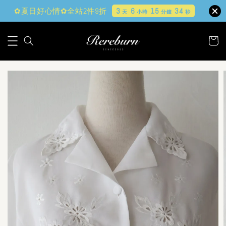
✿夏日好心情✿全站2件9折
3
6
15
34
天
小時
分鐘
秒