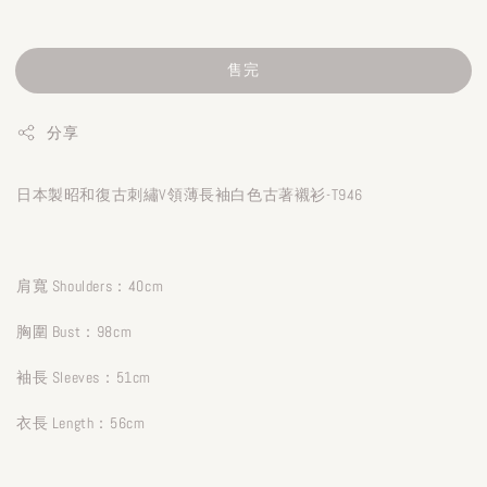
售完
分享
日本製昭和復古刺繡V領薄長袖白色古著襯衫-T946
肩寬 Shoulders：40cm
胸圍 Bust：98cm
袖長 Sleeves：51cm
衣長 Length：56cm