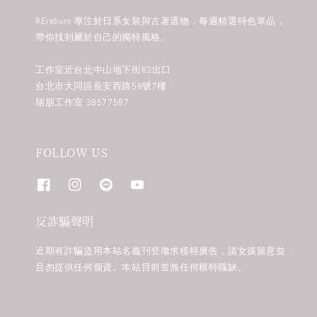
REreburn 專注於日系女裝與古著選物，每週精選特色單品，
帶你找到屬於自己的獨特風格。
工作室近台北中山地下街R3出口
台北市大同區長安西路58號7樓
瑞朋工作室 38577587
FOLLOW US
反詐騙聲明
近期有詐騙盜用本站名義刊登徵求模特廣告，請女孩留意並
且勿提供任何個資。本站目前並無任何模特職缺。