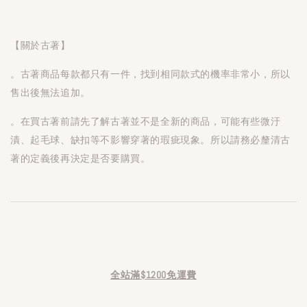
【關於古著】
。古著商品每款都只有一件，找到相同款式的機率非常小，所以
售出後無法追加。
。在買古著前請先了解古著並不是全新的商品，可能有些微汙
漬、起毛球、缺扣等不影響穿著的瑕疵現象。所以請務必釐清古
著的定義後再決定是否要購買。
全站滿$1200免運費