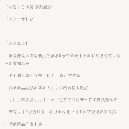
【材質】日本製-聚脂纖維
【人台尺寸】Ｍ
【注意事項】
。網購難免因為每個人的螢幕&家中燈光不同而有些微色差，顏
色以實物為主
。手工測量單面誤差正負１cm為正常範圍
。挑選商品請預留穿著大小，請勿選得太剛好
。小店小本經營，尺寸不合、色差等問題並不在退換貨範圍內
。若有尺寸&顏色疑慮，歡迎至台北中山工作室現場試穿選購
。特價商品不退不換