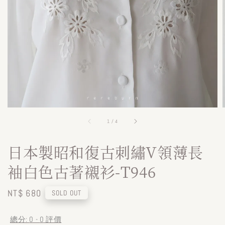
1
/
4
日本製昭和復古刺繡V領薄長
袖白色古著襯衫-T946
Regular
NT$ 680
SOLD OUT
price
總分:
0
-
0
評價