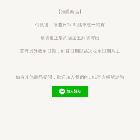
【預購商品】
付款後，每週日24:00結單統一補貨
補貨後正常約隔週五到貨寄出
若有另外收單日期，到貨日期以當次收單日期為主
---
如有其他商品疑問，歡迎加入我們的LINE官方帳號諮詢