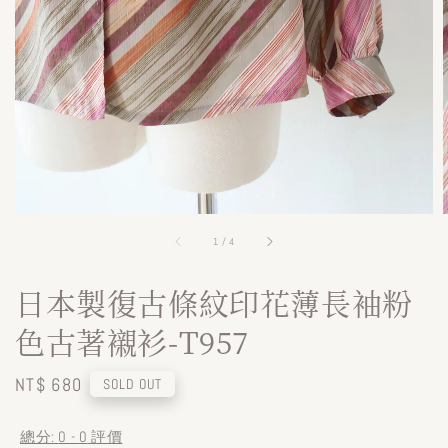
1
/
4
日本製復古條紋印花薄長袖粉
色古著襯衫-T957
Regular
NT$ 680
SOLD OUT
price
總分:
0
-
0
評價