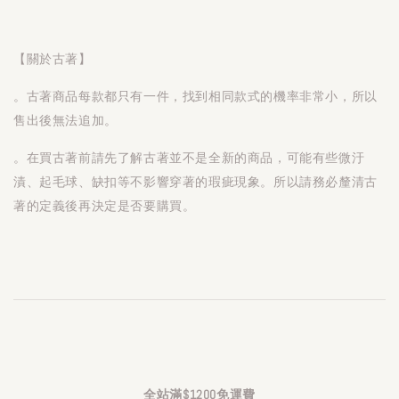
【關於古著】
。古著商品每款都只有一件，找到相同款式的機率非常小，所以
售出後無法追加。
。在買古著前請先了解古著並不是全新的商品，可能有些微汙
漬、起毛球、缺扣等不影響穿著的瑕疵現象。所以請務必釐清古
著的定義後再決定是否要購買。
全站滿$1200免運費