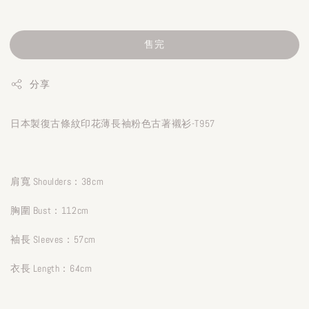
售完
分享
日本製復古條紋印花薄長袖粉色古著襯衫-T957
肩寬 Shoulders：38cm
胸圍 Bust：112cm
袖長 Sleeves：57cm
衣長 Length：64cm