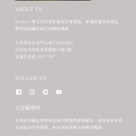
ABOUT US
REreburn 專注於日系女裝與古著選物，每週精選特色單品，
帶你找到屬於自己的獨特風格。
工作室近台北中山地下街R3出口
台北市大同區長安西路58號7樓
瑞朋工作室 38577587
FOLLOW US
反詐騙聲明
近期有詐騙盜用本站名義刊登徵求模特廣告，請女孩留意並
且勿提供任何個資。本站目前並無任何模特職缺。