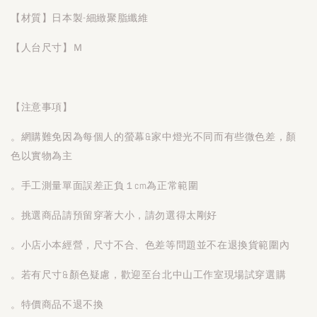
【材質】日本製-細緻聚脂纖維
【人台尺寸】Ｍ
【注意事項】
。網購難免因為每個人的螢幕&家中燈光不同而有些微色差，顏
色以實物為主
。手工測量單面誤差正負１cm為正常範圍
。挑選商品請預留穿著大小，請勿選得太剛好
。小店小本經營，尺寸不合、色差等問題並不在退換貨範圍內
。若有尺寸&顏色疑慮，歡迎至台北中山工作室現場試穿選購
。特價商品不退不換