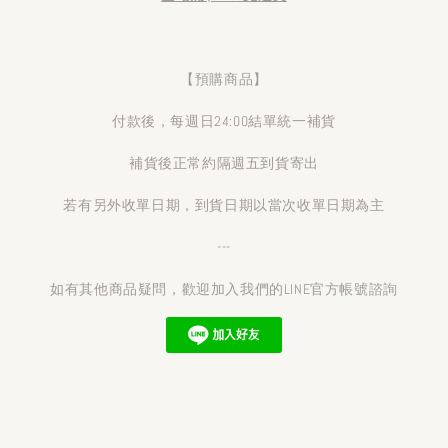
【預購商品】
付款後，每週日24:00結單統一補貨
補貨後正常約隔週五到貨寄出
若有另外收單日期，到貨日期以當次收單日期為主
---
如有其他商品疑問，歡迎加入我們的LINE官方帳號諮詢