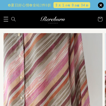
✿夏日好心情✿全站2件9折
3
1
9
33
天
小時
分鐘
秒