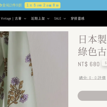
現貨&古著★超商取貨付款$399免運
1
5
2
7
天
小時
分鐘
秒
Vintage｜古著
近期上架
SALE
穿搭靈感
日本製
綠色古
Regular
NT$ 680
S
price
總分:
0
-
0
評價