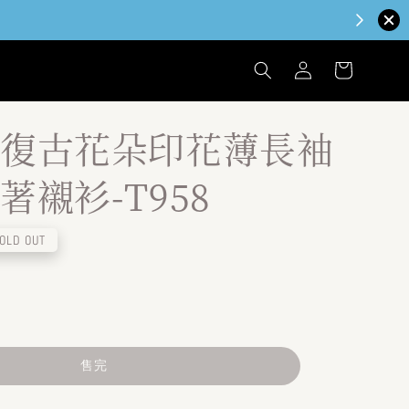
復古花朵印花薄長袖
著襯衫-T958
OLD OUT
售完