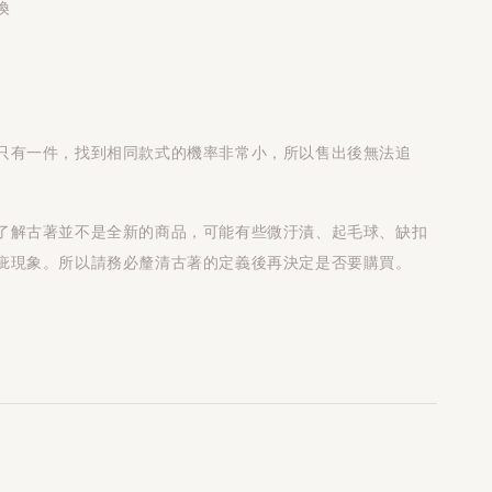
換
只有一件，找到相同款式的機率非常小，所以售出後無法追
了解古著並不是全新的商品，可能有些微汙漬、起毛球、缺扣
疵現象。所以請務必釐清古著的定義後再決定是否要購買。