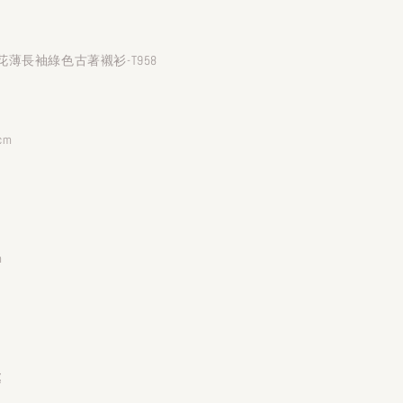
薄長袖綠色古著襯衫-T958
cm
m
處