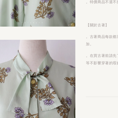
。特價商品不退不
【關於古著】
。古著商品每款都
加。
。在買古著前請先
等不影響穿著的瑕