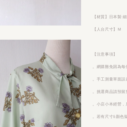
【材質】日本製-
【人台尺寸】Ｍ
【注意事項】
。網購難免因為每
。手工測量單面誤
。挑選商品請預留
。小店小本經營，
。若有尺寸&顏色