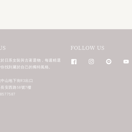
US
FOLLOW US
n 專注於日系女裝與古著選物，每週精選
帶你找到屬於自己的獨特風格。
中山地下街R3出口
長安西路58號7樓
577587