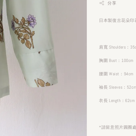
分享
日本製復古花朵印花
肩寬 Shoulders：35
胸圍 Bust：100cm
腰圍 Waist：94cm
袖長 Sleeves：52c
衣長 Length：62cm
*請留意照片圓圈