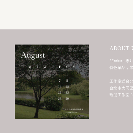
ABOUT 
RErebur
特色單品，
工作室近台北
台北市大同區
瑞朋工作室 38