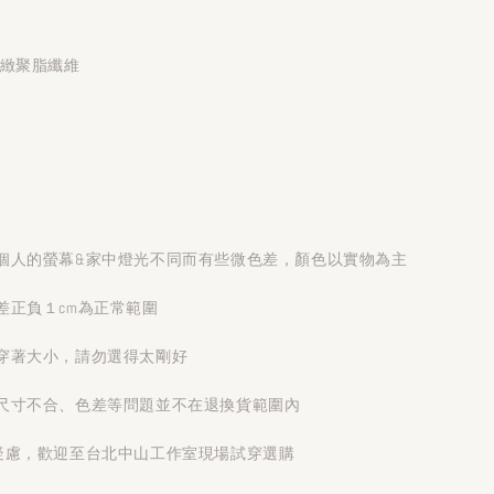
細緻聚脂纖維
個人的螢幕&家中燈光不同而有些微色差，顏色以實物為主
差正負１cm為正常範圍
穿著大小，請勿選得太剛好
尺寸不合、色差等問題並不在退換貨範圍內
疑慮，歡迎至台北中山工作室現場試穿選購