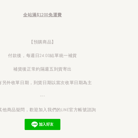
全站滿$1200免運費
【預購商品】
付款後，每週日24:00結單統一補貨
補貨後正常約隔週五到貨寄出
有另外收單日期，到貨日期以當次收單日期為主
---
其他商品疑問，歡迎加入我們的LINE官方帳號諮詢