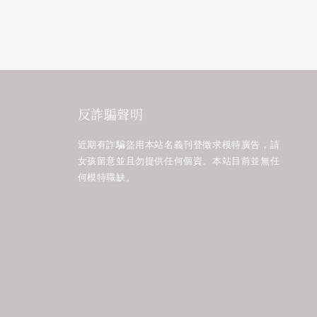
反詐騙聲明
近期有詐騙盜用本站名義刊登徵求模特廣告，請
女孩留意並且勿提供任何個資。本站目前並無任
何模特職缺。