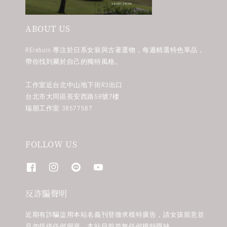
ABOUT US
REreburn 專注於日系女裝與古著選物，每週精選特色單品，
帶你找到屬於自己的獨特風格。
工作室近台北中山地下街R3出口
台北市大同區長安西路58號7樓
瑞朋工作室 38577587
FOLLOW US
反詐騙聲明
近期有詐騙盜用本站名義刊登徵求模特廣告，請女孩留意並
且勿提供任何個資。本站目前並無任何模特職缺。