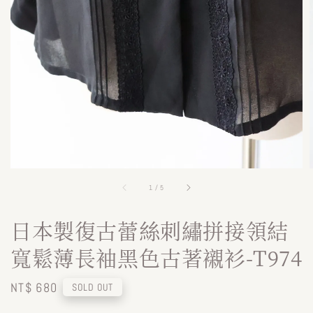
1
/
5
日本製復古蕾絲刺繡拼接領結
寬鬆薄長袖黑色古著襯衫-T974
Regular
NT$ 680
SOLD OUT
price