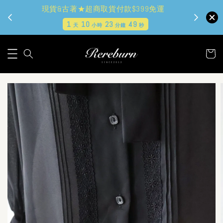
現貨&古著★超商取貨付款$399免運
1
10
23
48
天
小時
分鐘
秒