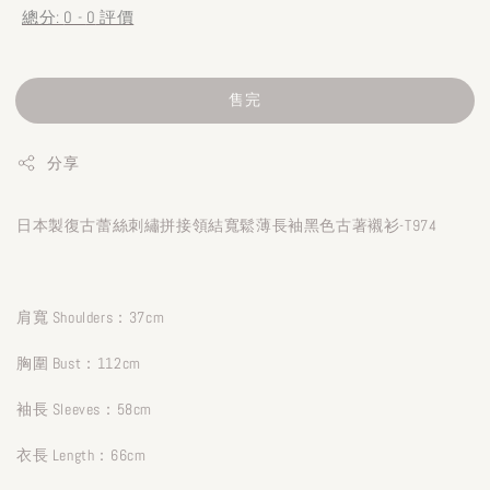
總分:
0
-
0
評價
售完
分享
日本製復古蕾絲刺繡拼接領結寬鬆薄長袖黑色古著襯衫-T974
肩寬 Shoulders：37cm
胸圍 Bust：112cm
袖長 Sleeves：58cm
衣長 Length：66cm