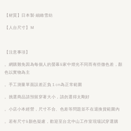
【材質】日本製-細緻雪紡
【人台尺寸】Ｍ
【注意事項】
。網購難免因為每個人的螢幕&家中燈光不同而有些微色差，顏
色以實物為主
。手工測量單面誤差正負１cm為正常範圍
。挑選商品請預留穿著大小，請勿選得太剛好
。小店小本經營，尺寸不合、色差等問題並不在退換貨範圍內
。若有尺寸&顏色疑慮，歡迎至台北中山工作室現場試穿選購