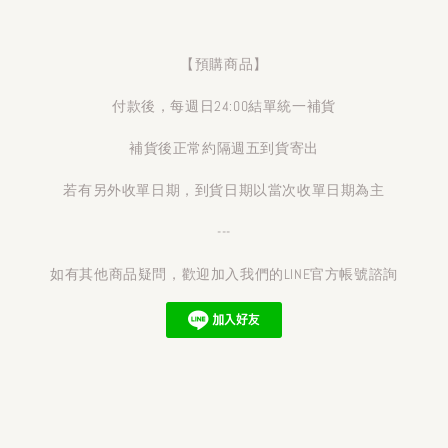
【預購商品】
付款後，每週日24:00結單統一補貨
補貨後正常約隔週五到貨寄出
若有另外收單日期，到貨日期以當次收單日期為主
---
如有其他商品疑問，歡迎加入我們的LINE官方帳號諮詢