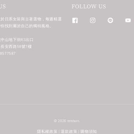
US
FOLLOW US
n 專注於日系女裝與古著選物，每週精選
帶你找到屬於自己的獨特風格。
中山地下街R3出口
長安西路58號7樓
577587
© 2026 rereburn.
隱私權政策
退款政策
購物須知
|
|