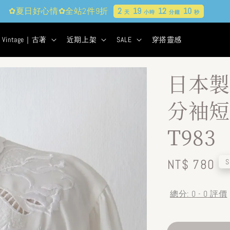
✿夏日好心情✿全站2件9折
2
19
12
9
天
小時
分鐘
秒
Vintage｜古著
近期上架
SALE
穿搭靈感
日本製
分袖短
T983
Regular
NT$ 780
S
price
總分:
0
-
0
評價