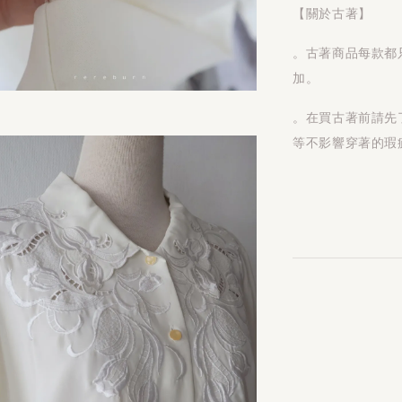
【關於古著】
。古著商品每款都
加。
。在買古著前請先
等不影響穿著的瑕