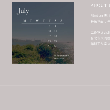
ABOUT 
RErebur
特色單品，
工作室近台北
台北市大同區
瑞朋工作室 38