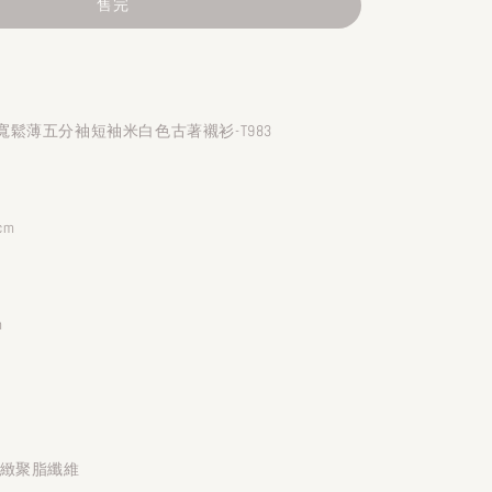
售完
鬆薄五分袖短袖米白色古著襯衫-T983
cm
m
細緻聚脂纖維