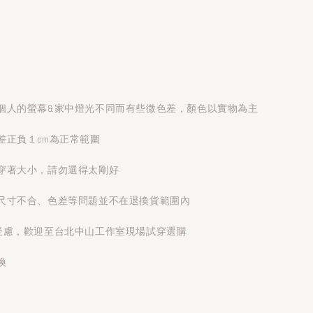
個人的螢幕&家中燈光不同而有些微色差，顏色以實物為主
差正負１cm為正常範圍
穿著大小，請勿選得太剛好
尺寸不合、色差等問題並不在退換貨範圍內
疑慮，歡迎至台北中山工作室現場試穿選購
換