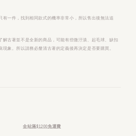
只有一件，找到相同款式的機率非常小，所以售出後無法追
了解古著並不是全新的商品，可能有些微汙漬、起毛球、缺扣
疵現象。所以請務必釐清古著的定義後再決定是否要購買。
全站滿$1200免運費