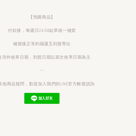
【預購商品】
付款後，每週日24:00結單統一補貨
補貨後正常約隔週五到貨寄出
有另外收單日期，到貨日期以當次收單日期為主
---
其他商品疑問，歡迎加入我們的LINE官方帳號諮詢