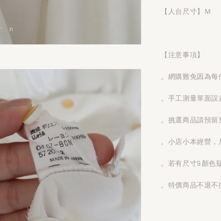
【人台尺寸】Ｍ
【注意事項】
。網購難免因為每
。手工測量單面誤
。挑選商品請預留
。小店小本經營，
。若有尺寸&顏色
。特價商品不退不