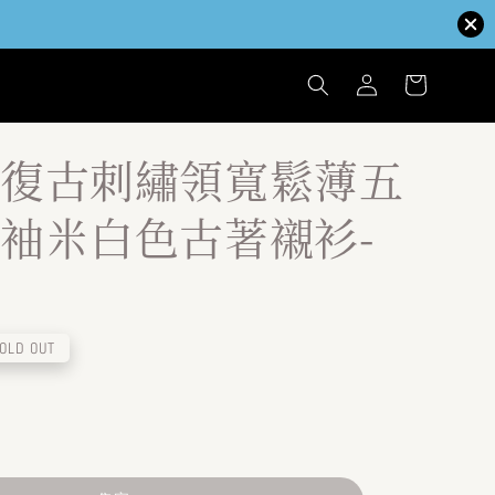
復古刺繡領寬鬆薄五
袖米白色古著襯衫-
OLD OUT