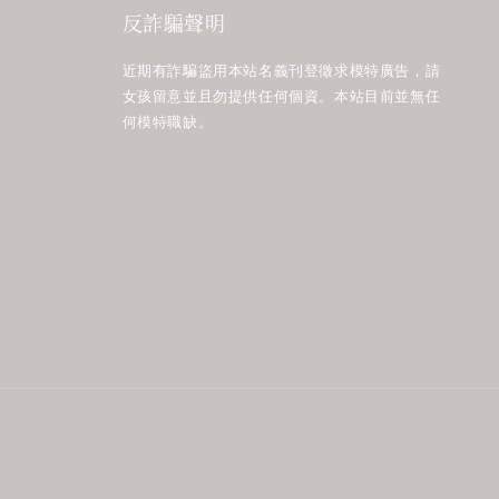
反詐騙聲明
近期有詐騙盜用本站名義刊登徵求模特廣告，請
女孩留意並且勿提供任何個資。本站目前並無任
何模特職缺。