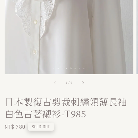
1
/
6
日本製復古剪裁刺繡領薄長袖
白色古著襯衫-T985
Regular
NT$ 780
SOLD OUT
price