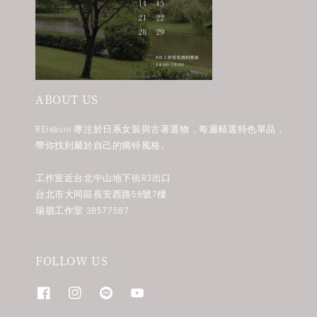
ABOUT US
REreburn 專注於日系女裝與古著選物，每週精選特色單品，
帶你找到屬於自己的獨特風格。
工作室近台北中山地下街R3出口
台北市大同區長安西路58號7樓
瑞朋工作室 38577587
FOLLOW US