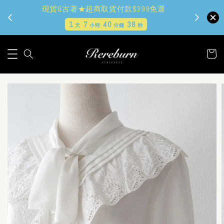
現貨&古著★超商取貨付款$399免運
1
7
40
37
天
小時
分鐘
秒