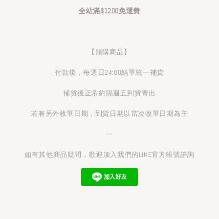
全站滿$1200免運費
【預購商品】
付款後，每週日24:00結單統一補貨
補貨後正常約隔週五到貨寄出
若有另外收單日期，到貨日期以當次收單日期為主
---
如有其他商品疑問，歡迎加入我們的LINE官方帳號諮詢