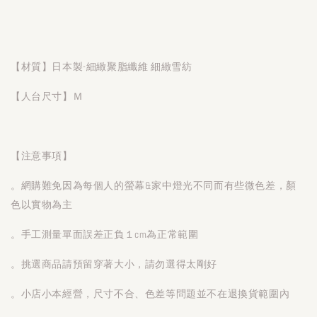
【材質】日本製-細緻聚脂纖維 細緻雪紡
【人台尺寸】Ｍ
【注意事項】
。網購難免因為每個人的螢幕&家中燈光不同而有些微色差，顏
色以實物為主
。手工測量單面誤差正負１cm為正常範圍
。挑選商品請預留穿著大小，請勿選得太剛好
。小店小本經營，尺寸不合、色差等問題並不在退換貨範圍內