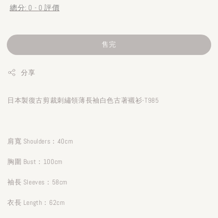
總分:
0
-
0
評價
售完
分享
日本製復古剪裁刺繡領薄長袖白色古著襯衫-T985
肩寬 Shoulders：40cm
胸圍 Bust：100cm
袖長 Sleeves：58cm
衣長 Length：62cm