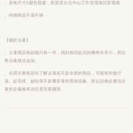
。若有尺寸&顏色疑慮，歡迎至台北中山工作室現場試穿選購
。特價商品不退不換
【關於古著】
。古著商品每款都只有一件，找到相同款式的機率非常小，所以
售出後無法追加。
。在買古著前請先了解古著並不是全新的商品，可能有些微汙
漬、起毛球、缺扣等不影響穿著的瑕疵現象。所以請務必釐清古
著的定義後再決定是否要購買。