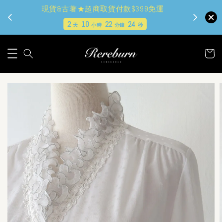
現貨&古著★超商取貨付款$399免運
2
10
22
23
天
小時
分鐘
秒