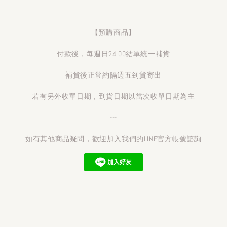
【預購商品】
付款後，每週日24:00結單統一補貨
補貨後正常約隔週五到貨寄出
若有另外收單日期，到貨日期以當次收單日期為主
---
如有其他商品疑問，歡迎加入我們的LINE官方帳號諮詢