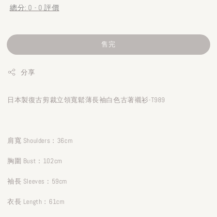
總分:
0
-
0
評價
售完
分享
日本製復古剪裁立領寬鬆薄長袖白色古著襯衫-T989
肩寬 Shoulders：36cm
胸圍 Bust：102cm
袖長 Sleeves：59cm
衣長 Length：61cm