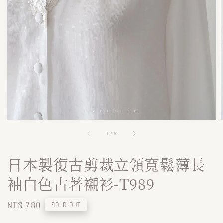
1
/
5
日本製復古剪裁立領寬鬆薄長
袖白色古著襯衫-T989
Regular
NT$ 780
SOLD OUT
price