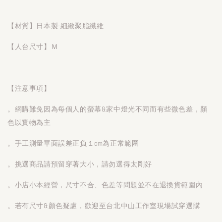
【材質】日本製-細緻聚脂纖維
【人台尺寸】Ｍ
【注意事項】
。網購難免因為每個人的螢幕&家中燈光不同而有些微色差，顏
色以實物為主
。手工測量單面誤差正負１cm為正常範圍
。挑選商品請預留穿著大小，請勿選得太剛好
。小店小本經營，尺寸不合、色差等問題並不在退換貨範圍內
。若有尺寸&顏色疑慮，歡迎至台北中山工作室現場試穿選購