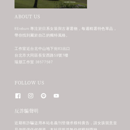
ABOUT US
REreburn 專注於日系女裝與古著選物，每週精選特色單品，
帶你找到屬於自己的獨特風格。
工作室近台北中山地下街R3出口
台北市大同區長安西路58號7樓
瑞朋工作室 38577587
FOLLOW US
反詐騙聲明
近期有詐騙盜用本站名義刊登徵求模特廣告，請女孩留意並
且勿提供任何個資。本站目前並無任何模特職缺。