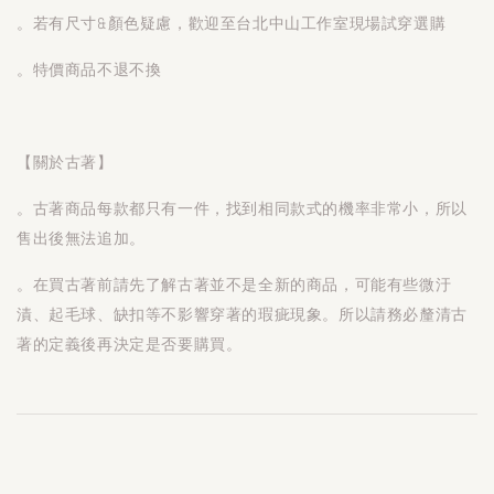
。若有尺寸&顏色疑慮，歡迎至台北中山工作室現場試穿選購
。特價商品不退不換
【關於古著】
。古著商品每款都只有一件，找到相同款式的機率非常小，所以
售出後無法追加。
。在買古著前請先了解古著並不是全新的商品，可能有些微汙
漬、起毛球、缺扣等不影響穿著的瑕疵現象。所以請務必釐清古
著的定義後再決定是否要購買。