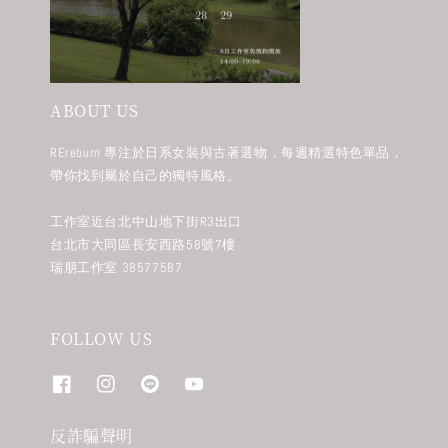
ABOUT US
REreburn 專注於日系女裝與古著選物，每週精選特色單品，
帶你找到屬於自己的獨特風格。
工作室近台北中山地下街R3出口
台北市大同區長安西路58號7樓
瑞朋工作室 38577587
FOLLOW US
反詐騙聲明