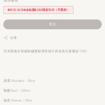
適用優惠
✿8/10~8/19✿全站滿$1000現折$100（可累折）
售完
分享
日本製復古剪裁刺繡寬鬆薄長袖卡其灰色古著襯衫-T992
肩寬 Shoulders：39cm
胸圍 Bust：108cm
袖長 Sleeves：59cm