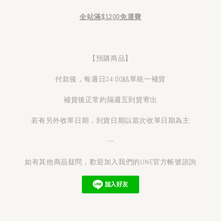
全站滿$1200免運費
【預購商品】
付款後，每週日24:00結單統一補貨
補貨後正常約隔週五到貨寄出
若有另外收單日期，到貨日期以當次收單日期為主
---
如有其他商品疑問，歡迎加入我們的LINE官方帳號諮詢