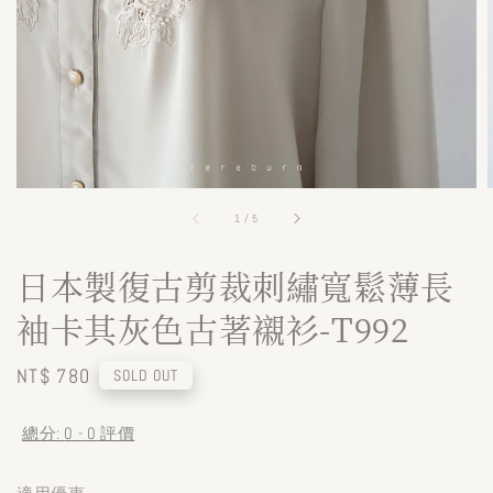
1
/
5
日本製復古剪裁刺繡寬鬆薄長
袖卡其灰色古著襯衫-T992
Regular
NT$ 780
SOLD OUT
price
總分:
0
-
0
評價