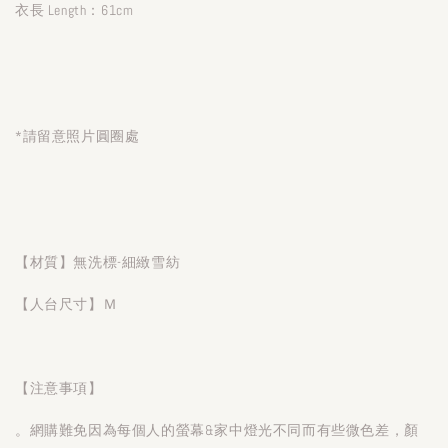
衣長 Length：61cm
*請留意照片圓圈處
【材質】無洗標-細緻雪紡
【人台尺寸】Ｍ
【注意事項】
。網購難免因為每個人的螢幕&家中燈光不同而有些微色差，顏