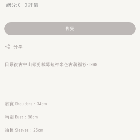
總分:
0
-
0
評價
售完
分享
日系復古中山領剪裁薄短袖米色古著襯衫-T998
肩寬 Shoulders：34cm
胸圍 Bust：98cm
袖長 Sleeves：25cm