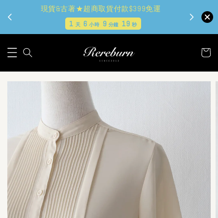
現貨&古著★超商取貨付款$399免運
1
6
9
18
天
小時
分鐘
秒