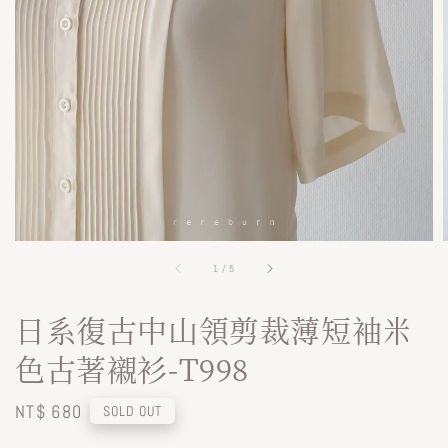
1
/
5
日系復古中山領剪裁薄短袖米
色古著襯衫-T998
Regular
NT$ 680
SOLD OUT
price