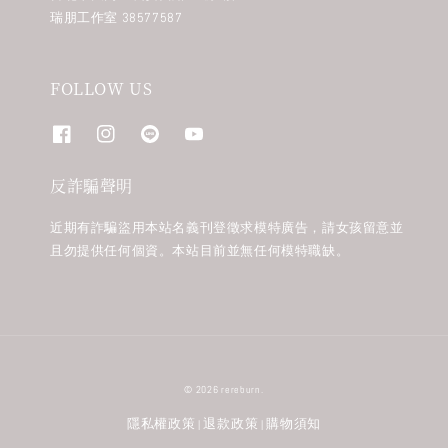
瑞朋工作室 38577587
FOLLOW US
反詐騙聲明
近期有詐騙盜用本站名義刊登徵求模特廣告，請女孩留意並
且勿提供任何個資。本站目前並無任何模特職缺。
© 2026 rereburn.
隱私權政策
退款政策
購物須知
|
|