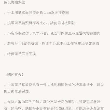
色以實物為主
。手工測量單面誤差正負１cm為正常範圍
。挑選商品請預留穿著大小，請勿選得太剛好
。小店小本經營，尺寸不合、色差等問題並不在退換貨範圍內
。若有尺寸&顏色疑慮，歡迎至台北中山工作室現場試穿選購
。特價商品不退不換
【關於古著】
。古著商品每款都只有一件，找到相同款式的機率非常小，所以
售出後無法追加。
。在買古著前請先了解古著並不是全新的商品，可能有些微汙
漬、起毛球、缺扣等不影響穿著的瑕疵現象。所以請務必釐清古