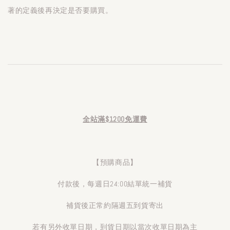
著的定義後再決定是否要購買。
全站滿$1200免運費
【預購商品】
付款後，每週日24:00結單統一補貨
補貨後正常約隔週五到貨寄出
若有另外收單日期，到貨日期以當次收單日期為主