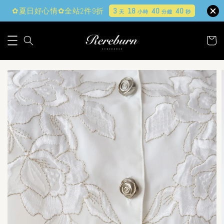
✿夏日好心情✿全站2件9折
3
18
40
39
天
小時
分鐘
秒