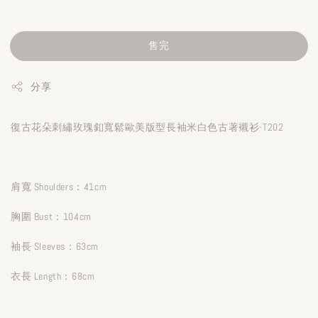
售完
分享
復古花朵刺繡玫瑰釦寬鬆歐美版型長袖米白色古著襯衫-T202
肩寬 Shoulders：41cm
胸圍 Bust：104cm
袖長 Sleeves：63cm
衣長 Length：68cm