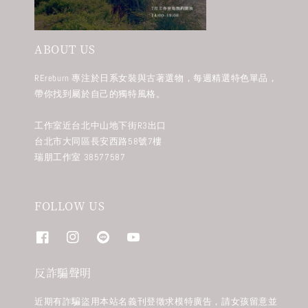
ABOUT US
REreburn 專注於日系女裝與古著選物，每週精選特色單品，
帶你找到屬於自己的獨特風格。
工作室近台北中山地下街R3出口
台北市大同區長安西路58號7樓
瑞朋工作室 38577587
FOLLOW US
反詐騙聲明
近期有詐騙盜用本站名義刊登徵求模特廣告，請女孩留意並