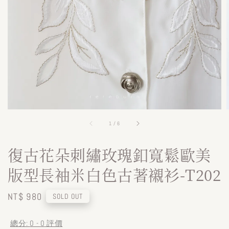
1
/
6
復古花朵刺繡玫瑰釦寬鬆歐美
版型長袖米白色古著襯衫-T202
Regular
NT$ 980
SOLD OUT
price
總分:
0
-
0
評價