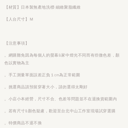
【材質】日本製無產地洗標-細緻聚脂纖維
【人台尺寸】Ｍ
【注意事項】
。網購難免因為每個人的螢幕&家中燈光不同而有些微色差，顏
色以實物為主
。手工測量單面誤差正負１cm為正常範圍
。挑選商品請預留穿著大小，請勿選得太剛好
。小店小本經營，尺寸不合、色差等問題並不在退換貨範圍內
。若有尺寸&顏色疑慮，歡迎至台北中山工作室現場試穿選購
。特價商品不退不換