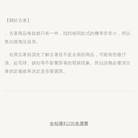
【關於古著】
。古著商品每款都只有一件，找到相同款式的機率非常小，所以
售出後無法追加。
。在買古著前請先了解古著並不是全新的商品，可能有些微汙
漬、起毛球、缺扣等不影響穿著的瑕疵現象。所以請務必釐清古
著的定義後再決定是否要購買。
全站滿$1200免運費