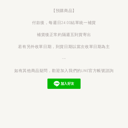
【預購商品】
付款後，每週日24:00結單統一補貨
補貨後正常約隔週五到貨寄出
若有另外收單日期，到貨日期以當次收單日期為主
---
如有其他商品疑問，歡迎加入我們的LINE官方帳號諮詢