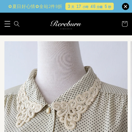
✿夏日好心情✿全站2件9折
3
17
46
4
天
小時
分鐘
秒