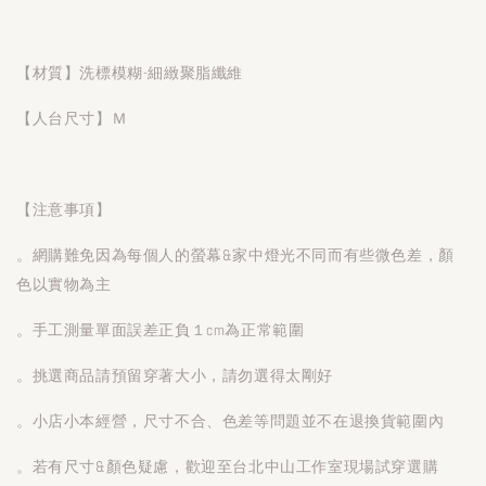
【材質】洗標模糊-細緻聚脂纖維
【人台尺寸】Ｍ
【注意事項】
。網購難免因為每個人的螢幕&家中燈光不同而有些微色差，顏
色以實物為主
。手工測量單面誤差正負１cm為正常範圍
。挑選商品請預留穿著大小，請勿選得太剛好
。小店小本經營，尺寸不合、色差等問題並不在退換貨範圍內
。若有尺寸&顏色疑慮，歡迎至台北中山工作室現場試穿選購