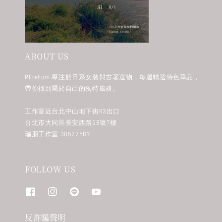
ABOUT US
REreburn 專注於日系女裝與古著選物，每週精選特色單品，
帶你找到屬於自己的獨特風格。
工作室近台北中山地下街R3出口
台北市大同區長安西路58號7樓
瑞朋工作室 38577587
FOLLOW US
反詐騙聲明