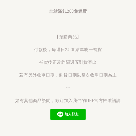
全站滿$1200免運費
【預購商品】
付款後，每週日24:00結單統一補貨
補貨後正常約隔週五到貨寄出
若有另外收單日期，到貨日期以當次收單日期為主
---
如有其他商品疑問，歡迎加入我們的LINE官方帳號諮詢