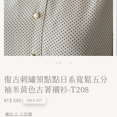
1
/
5
復古刺繡領點點日系寬鬆五分
袖米黃色古著襯衫-T208
Regular
NT$ 680
SOLD OUT
price
總分:
0
-
0
評價