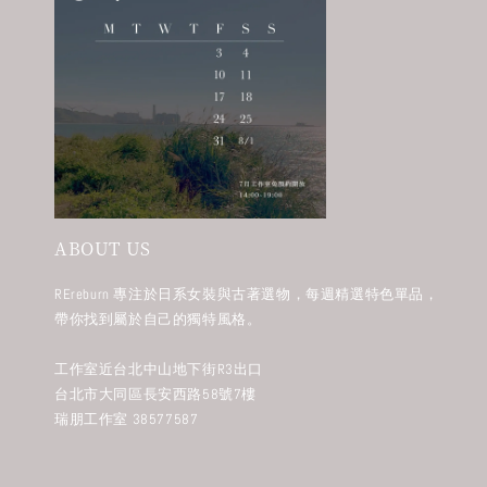
ABOUT US
REreburn 專注於日系女裝與古著選物，每週精選特色單品，
帶你找到屬於自己的獨特風格。
工作室近台北中山地下街R3出口
台北市大同區長安西路58號7樓
瑞朋工作室 38577587