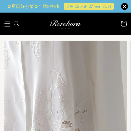
✿夏日好心情✿全站2件9折
3
12
27
30
天
小時
分鐘
秒