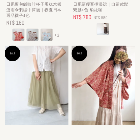
日系蛋包飯咖啡杯子蛋糕水煮
日系顯瘦百摺長裙｜自留款鬆
蛋雨傘刺繡中筒襪｜春夏日本
緊腰4色-豹紋咖
選品襪子4色
Sale
NT$ 780
Regular
NT$ 980
Regular
NT$ 180
price
price
price
+2
SALE
SALE