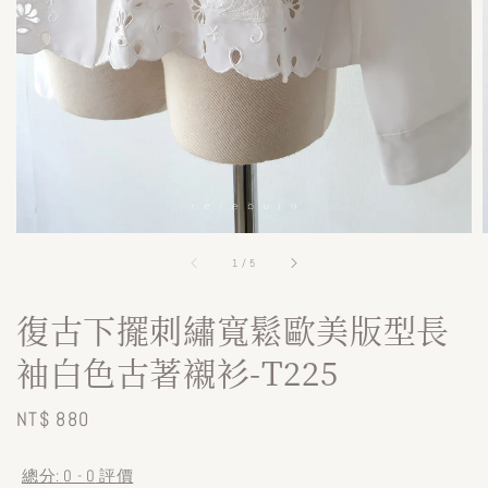
1
/
5
復古下擺刺繡寬鬆歐美版型長
袖白色古著襯衫-T225
Regular
NT$ 880
price
總分:
0
-
0
評價