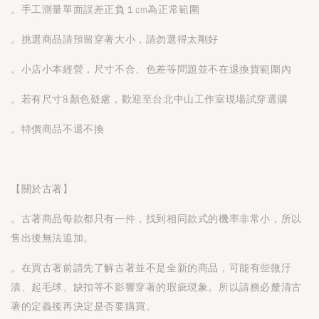
。手工測量單面誤差正負１cm為正常範圍
。挑選商品請預留穿著大小，請勿選得太剛好
。小店小本經營，尺寸不合、色差等問題並不在退換貨範圍內
。若有尺寸&顏色疑慮，歡迎至台北中山工作室現場試穿選購
。特價商品不退不換
【關於古著】
。古著商品每款都只有一件，找到相同款式的機率非常小，所以
售出後無法追加。
。在買古著前請先了解古著並不是全新的商品，可能有些微汙
漬、起毛球、缺扣等不影響穿著的瑕疵現象。所以請務必釐清古
著的定義後再決定是否要購買。