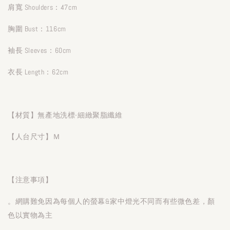
肩寬 Shoulders：47cm
胸圍 Bust：116cm
袖長 Sleeves：60cm
衣長 Length：62cm
【材質】無產地洗標-細緻聚脂纖維
【人台尺寸】Ｍ
【注意事項】
。網購難免因為每個人的螢幕&家中燈光不同而有些微色差，顏
色以實物為主