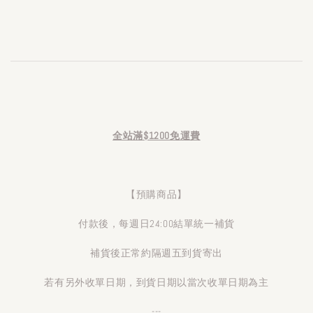
全站滿$1200免運費
【預購商品】
付款後，每週日24:00結單統一補貨
補貨後正常約隔週五到貨寄出
若有另外收單日期，到貨日期以當次收單日期為主
---