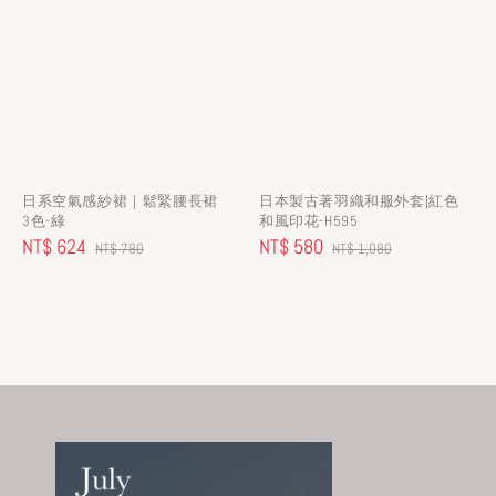
日系空氣感紗裙｜鬆緊腰長裙
日本製古著羽織和服外套|紅色
3色-綠
和風印花-H595
Sale
NT$ 624
Regular
Sale
NT$ 580
Regular
NT$ 780
NT$ 1,080
price
price
price
price