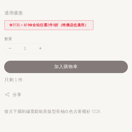
適用優惠
✿7/31～8/9✿全站任選2件9折（特價品也適用）
數量
加入購物車
只剩 1 件
分享
復古下擺刺繡寬鬆歐美版型長袖白色古著襯衫-T225