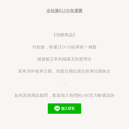
全站滿$1200免運費
【預購商品】
付款後，每週日24:00結單統一補貨
補貨後正常約隔週五到貨寄出
若有另外收單日期，到貨日期以當次收單日期為主
---
如有其他商品疑問，歡迎加入我們的LINE官方帳號諮詢