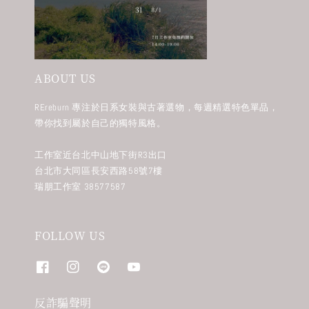
ABOUT US
REreburn 專注於日系女裝與古著選物，每週精選特色單品，
帶你找到屬於自己的獨特風格。
工作室近台北中山地下街R3出口
台北市大同區長安西路58號7樓
瑞朋工作室 38577587
FOLLOW US
反詐騙聲明