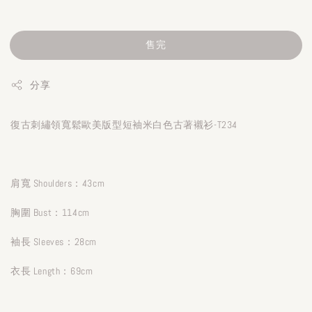
售完
分享
復古刺繡領寬鬆歐美版型短袖米白色古著襯衫-T234
肩寬 Shoulders：43cm
胸圍 Bust：114cm
袖長 Sleeves：28cm
衣長 Length：69cm