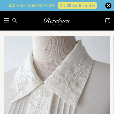
✿夏日好心情✿全站2件9折
2
20
5
3
天
小時
分鐘
秒