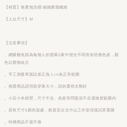
【材質】無產地洗標-細緻聚脂纖維
【人台尺寸】Ｍ
【注意事項】
。網購難免因為每個人的螢幕&家中燈光不同而有些微色差，顏
色以實物為主
。手工測量單面誤差正負１cm為正常範圍
。挑選商品請預留穿著大小，請勿選得太剛好
。小店小本經營，尺寸不合、色差等問題並不在退換貨範圍內
。若有尺寸&顏色疑慮，歡迎至台北中山工作室現場試穿選購
。特價商品不退不換