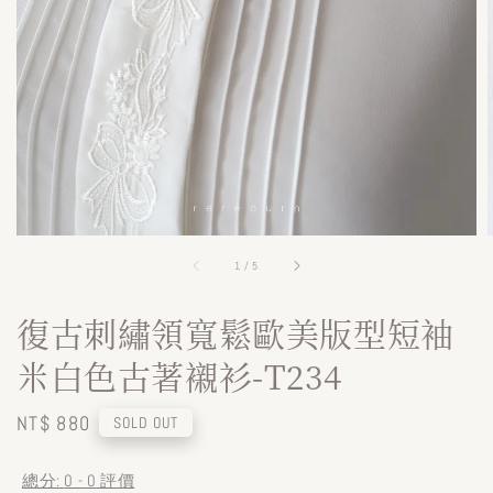
1
/
5
復古刺繡領寬鬆歐美版型短袖
米白色古著襯衫-T234
Regular
NT$ 880
SOLD OUT
price
總分:
0
-
0
評價