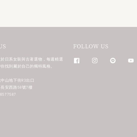
US
FOLLOW US
n 專注於日系女裝與古著選物，每週精選
帶你找到屬於自己的獨特風格。
中山地下街R3出口
長安西路58號7樓
577587