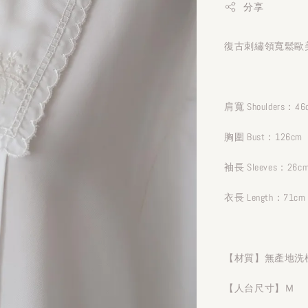
分享
復古刺繡領寬鬆歐美
肩寬 Shoulders：46
胸圍 Bust：126cm
袖長 Sleeves：26c
衣長 Length：71cm
【材質】無產地洗
【人台尺寸】Ｍ