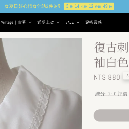
✿夏日好心情✿全站2件9折
3
14
12
48
天
小時
分鐘
秒
Vintage｜古著
近期上架
SALE
穿搭靈感
復古刺
袖白色
Regular
NT$ 880
S
price
總分:
0
-
0
評價