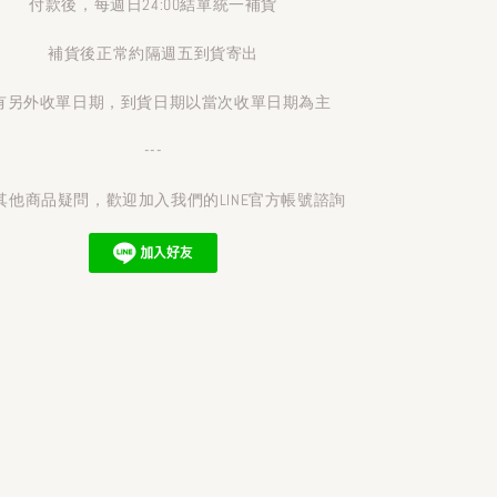
付款後，每週日24:00結單統一補貨
補貨後正常約隔週五到貨寄出
有另外收單日期，到貨日期以當次收單日期為主
---
其他商品疑問，歡迎加入我們的LINE官方帳號諮詢