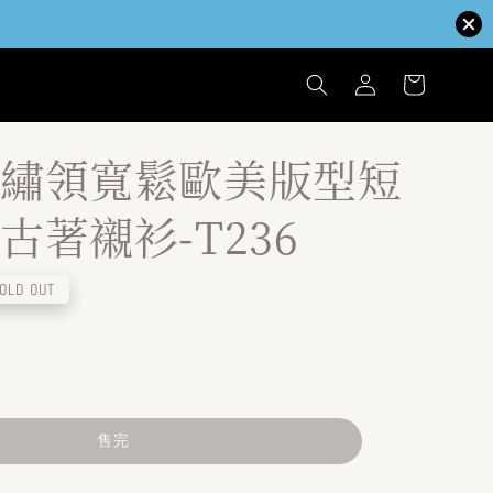
繡領寬鬆歐美版型短
古著襯衫-T236
OLD OUT
售完