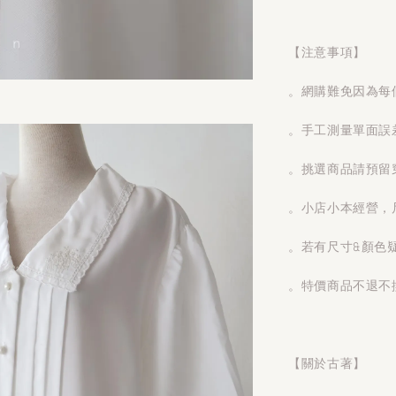
【注意事項】
。網購難免因為每
。手工測量單面誤
。挑選商品請預留
。小店小本經營，
。若有尺寸&顏色
。特價商品不退不
【關於古著】