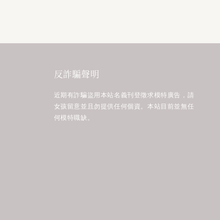
反詐騙聲明
近期有詐騙盜用本站名義刊登徵求模特廣告，請
女孩留意並且勿提供任何個資。本站目前並無任
何模特職缺。