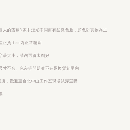
個人的螢幕&家中燈光不同而有些微色差，顏色以實物為主
差正負１cm為正常範圍
穿著大小，請勿選得太剛好
尺寸不合、色差等問題並不在退換貨範圍內
疑慮，歡迎至台北中山工作室現場試穿選購
換