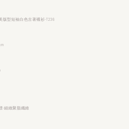
版型短袖白色古著襯衫-T236
cm
m
標-細緻聚脂纖維