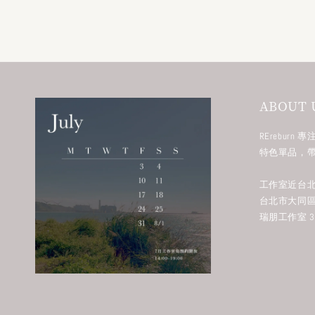
ABOUT 
RErebur
特色單品，
工作室近台北
台北市大同區
瑞朋工作室 38