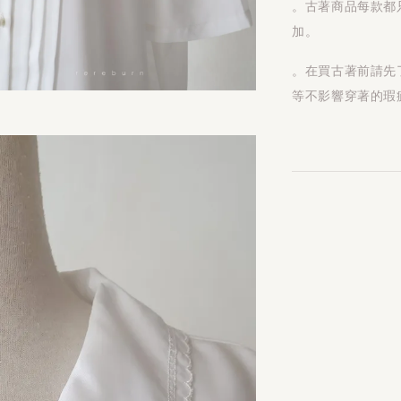
。古著商品每款都
加。
。在買古著前請先
等不影響穿著的瑕