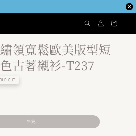
繡領寬鬆歐美版型短
色古著襯衫-T237
OLD OUT
售完