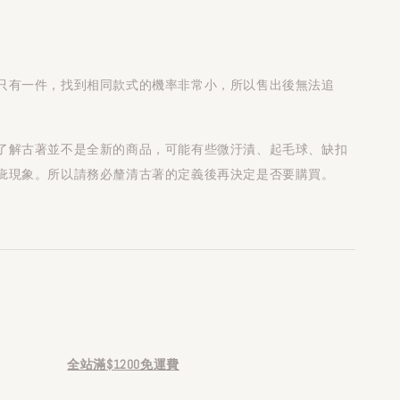
只有一件，找到相同款式的機率非常小，所以售出後無法追
了解古著並不是全新的商品，可能有些微汙漬、起毛球、缺扣
疵現象。所以請務必釐清古著的定義後再決定是否要購買。
全站滿$1200免運費