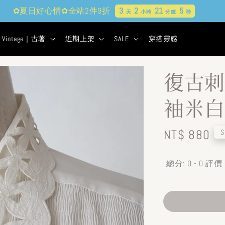
✿夏日好心情✿全站2件9折
3
2
21
4
天
小時
分鐘
秒
Vintage｜古著
近期上架
SALE
穿搭靈感
復古刺
袖米白
Regular
NT$ 880
S
price
總分:
0
-
0
評價