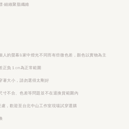
標-細緻聚脂纖維
個人的螢幕&家中燈光不同而有些微色差，顏色以實物為主
差正負１cm為正常範圍
穿著大小，請勿選得太剛好
尺寸不合、色差等問題並不在退換貨範圍內
疑慮，歡迎至台北中山工作室現場試穿選購
換