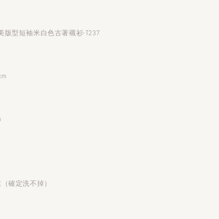
版型短袖米白色古著襯衫-T237
cm
m
處（確定洗不掉）