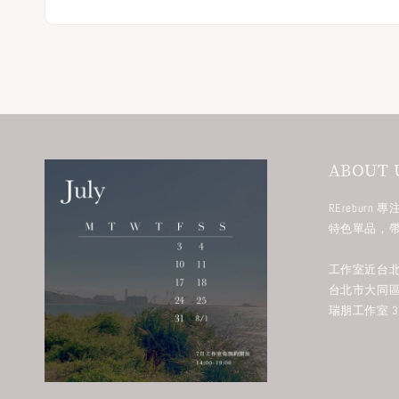
ABOUT 
RErebur
特色單品，
工作室近台北
台北市大同區
瑞朋工作室 38