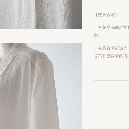
【關於古著】
。古著商品每款都
加。
。在買古著前請先
等不影響穿著的瑕