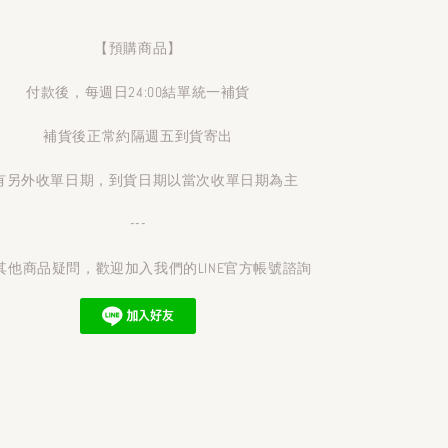
【預購商品】
付款後，每週日24:00結單統一補貨
補貨後正常約隔週五到貨寄出
有另外收單日期，到貨日期以當次收單日期為主
---
其他商品疑問，歡迎加入我們的LINE官方帳號諮詢