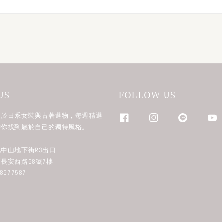
US
FOLLOW US
n 專注於日系女裝與古著選物，每週精選
帶你找到屬於自己的獨特風格。
中山地下街R3出口
長安西路58號7樓
577587