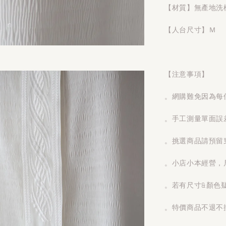
【材質】無產地洗
【人台尺寸】Ｍ
【注意事項】
。網購難免因為每
。手工測量單面誤
。挑選商品請預留
。小店小本經營，
。若有尺寸&顏色
。特價商品不退不