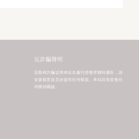
反詐騙聲明
近期有詐騙盜用本站名義刊登徵求模特廣告，請
女孩留意並且勿提供任何個資。本站目前並無任
何模特職缺。