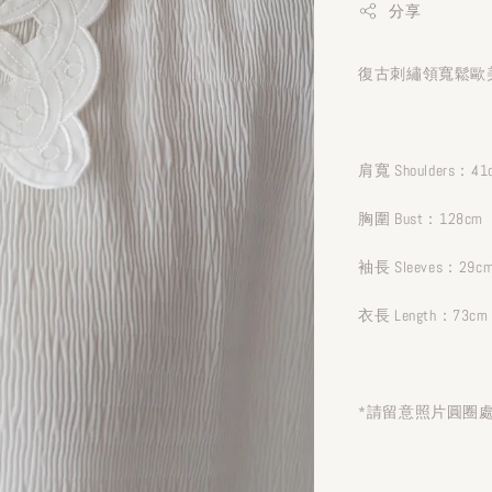
分享
復古刺繡領寬鬆歐美
肩寬 Shoulders：41
胸圍 Bust：128cm
袖長 Sleeves：29c
衣長 Length：73cm
*請留意照片圓圈