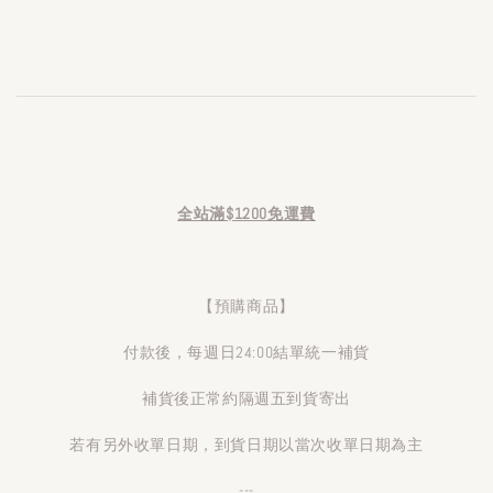
全站滿$1200免運費
【預購商品】
付款後，每週日24:00結單統一補貨
補貨後正常約隔週五到貨寄出
若有另外收單日期，到貨日期以當次收單日期為主
---