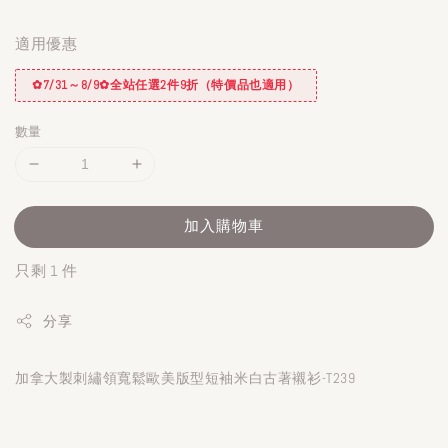
適用優惠
✿7/31～8/9✿全站任選2件9折（特價品也適用）
數量
加入購物車
只剩 1 件
分享
加拿大製刺繡領寬鬆歐美版型短袖米白古著襯衫-T239