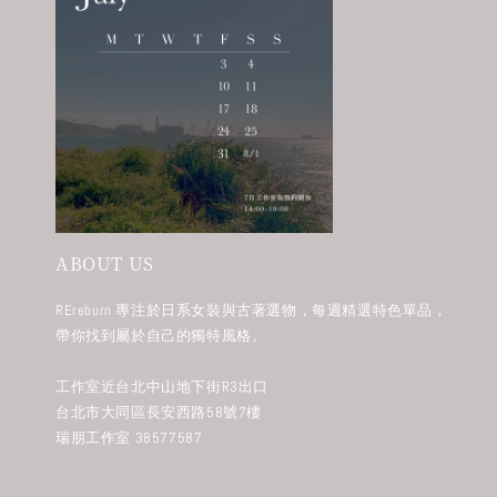
ABOUT US
REreburn 專注於日系女裝與古著選物，每週精選特色單品，
帶你找到屬於自己的獨特風格。
工作室近台北中山地下街R3出口
台北市大同區長安西路58號7樓
瑞朋工作室 38577587