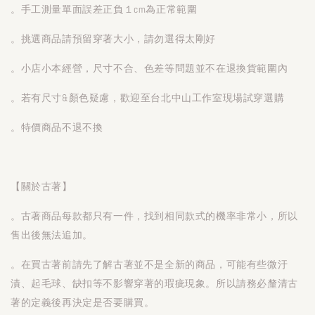
。手工測量單面誤差正負１cm為正常範圍
。挑選商品請預留穿著大小，請勿選得太剛好
。小店小本經營，尺寸不合、色差等問題並不在退換貨範圍內
。若有尺寸&顏色疑慮，歡迎至台北中山工作室現場試穿選購
。特價商品不退不換
【關於古著】
。古著商品每款都只有一件，找到相同款式的機率非常小，所以
售出後無法追加。
。在買古著前請先了解古著並不是全新的商品，可能有些微汙
漬、起毛球、缺扣等不影響穿著的瑕疵現象。所以請務必釐清古
著的定義後再決定是否要購買。