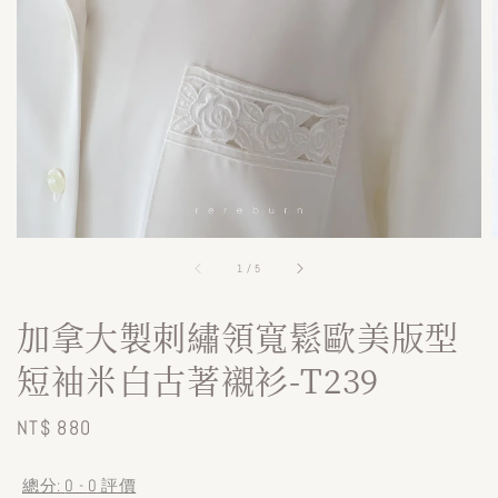
1
/
5
加拿大製刺繡領寬鬆歐美版型
短袖米白古著襯衫-T239
Regular
NT$ 880
price
總分:
0
-
0
評價