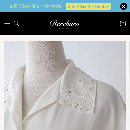
✿夏日好心情✿全站2件9折
3
9
40
3
天
小時
分鐘
秒