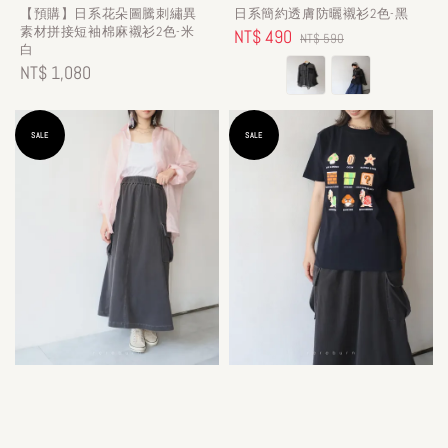
【預購】日系花朵圖騰刺繡異
日系簡約透膚防曬襯衫2色-黑
素材拼接短袖棉麻襯衫2色-米
Sale
NT$ 490
Regular
NT$ 590
白
price
price
Regular
NT$ 1,080
price
SALE
SALE