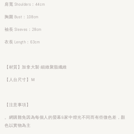
肩寬 Shoulders：44cm
胸圍 Bust：108cm
袖長 Sleeves：28cm
衣長 Length：63cm
【材質】加拿大製-細緻聚脂纖維
【人台尺寸】Ｍ
【注意事項】
。網購難免因為每個人的螢幕&家中燈光不同而有些微色差，顏
色以實物為主