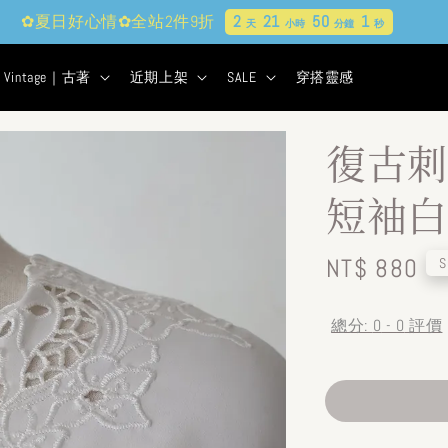
✿夏日好心情✿全站2件9折
2
21
50
0
天
小時
分鐘
秒
Vintage｜古著
近期上架
SALE
穿搭靈感
復古刺
短袖白
Regular
NT$ 880
S
price
總分:
0
-
0
評價