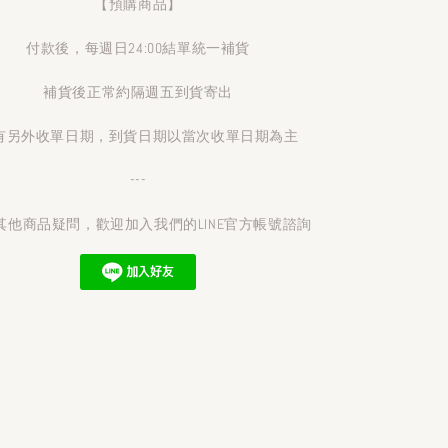
【預購商品】
付款後，每週日24:00結單統一補貨
補貨後正常約隔週五到貨寄出
有另外收單日期，到貨日期以當次收單日期為主
---
其他商品疑問，歡迎加入我們的LINE官方帳號諮詢