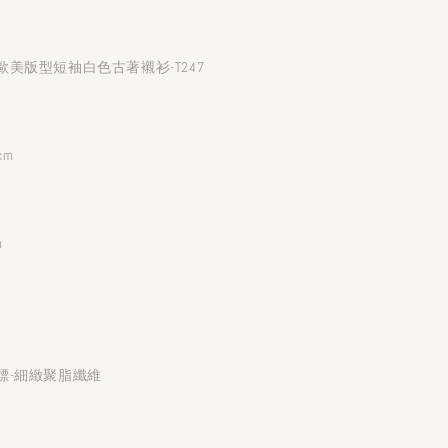
美版型短袖白色古著襯衫-T247
cm
m
標-細緻聚脂纖維