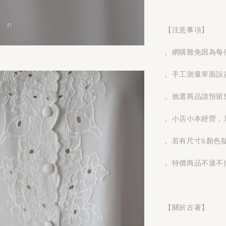
【注意事項】
。網購難免因為每
。手工測量單面誤
。挑選商品請預留
。小店小本經營，
。若有尺寸&顏色
。特價商品不退不
【關於古著】