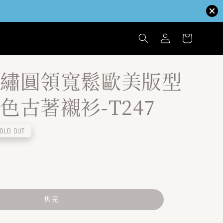
繡圓領寬鬆歐美版型
色古著襯衫-T247
OLD OUT
售完