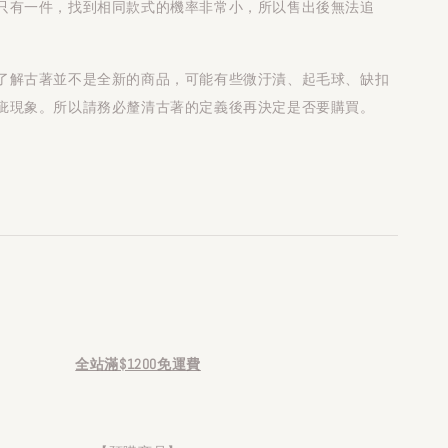
只有一件，找到相同款式的機率非常小，所以售出後無法追
了解古著並不是全新的商品，可能有些微汙漬、起毛球、缺扣
疵現象。所以請務必釐清古著的定義後再決定是否要購買。
全站滿$1200免運費