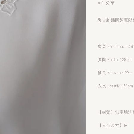
分享
復古刺繡圓領寬鬆歐
肩寬 Shoulders：46
胸圍 Bust：128cm
袖長 Sleeves：27c
衣長 Length：71cm
【材質】無產地洗
【人台尺寸】Ｍ