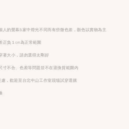
個人的螢幕&家中燈光不同而有些微色差，顏色以實物為主
差正負１cm為正常範圍
穿著大小，請勿選得太剛好
尺寸不合、色差等問題並不在退換貨範圍內
疑慮，歡迎至台北中山工作室現場試穿選購
換