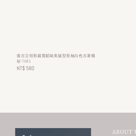
復古立領剪裁寬鬆歐美版型長袖白色古著襯
衫-T061
Regular
NT$ 580
price
ABOUT 