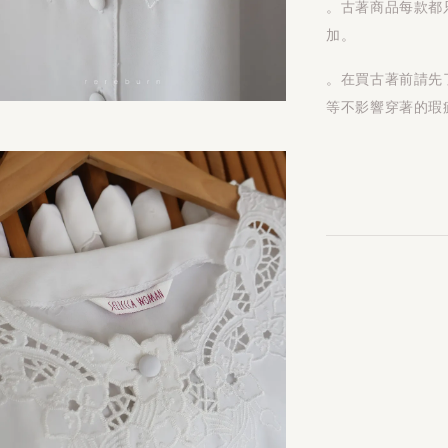
。古著商品每款都
加。
。在買古著前請先
等不影響穿著的瑕