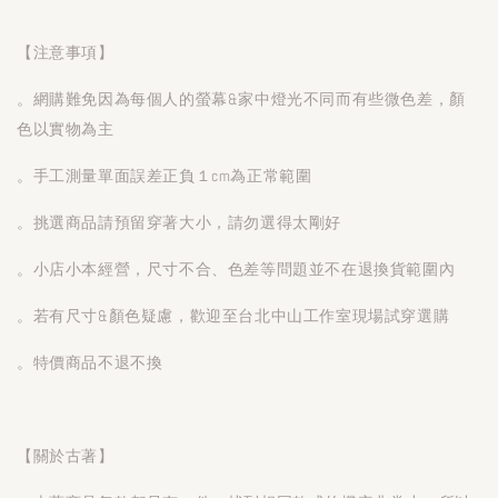
【注意事項】
。網購難免因為每個人的螢幕&家中燈光不同而有些微色差，顏
色以實物為主
。手工測量單面誤差正負１cm為正常範圍
。挑選商品請預留穿著大小，請勿選得太剛好
。小店小本經營，尺寸不合、色差等問題並不在退換貨範圍內
。若有尺寸&顏色疑慮，歡迎至台北中山工作室現場試穿選購
。特價商品不退不換
【關於古著】