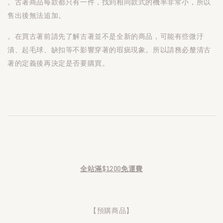
。古著商品每款都只有一件，找到相同款式的機率非常小，所以
售出後無法追加。
。在買古著前請先了解古著並不是全新的商品，可能有些微汙
漬、起毛球、缺扣等不影響穿著的瑕疵現象。所以請務必釐清古
著的定義後再決定是否要購買。
全站滿$1200免運費
【預購商品】