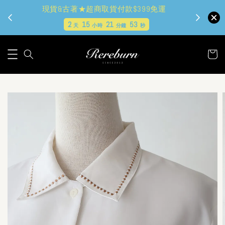
現貨&古著★超商取貨付款$399免運
2
15
21
52
天
小時
分鐘
秒