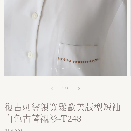
1
/
6
復古刺繡領寬鬆歐美版型短袖
白色古著襯衫-T248
Regular
NT$ 780