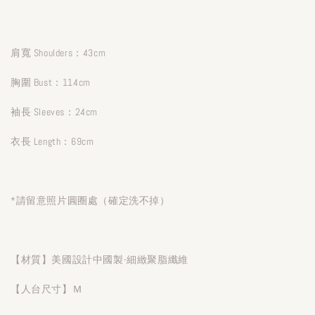
肩寬 Shoulders：43cm
胸圍 Bust：114cm
袖長 Sleeves：24cm
衣長 Length：69cm
*請留意照片圓圈處（確定洗不掉）
【材質】美國設計中國製-細緻聚脂纖維
【人台尺寸】Ｍ