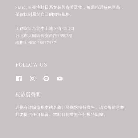
REreburn 專注於日系女裝與古著選物，每週精選特色單品，
帶你找到屬於自己的獨特風格。
工作室近台北中山地下街R3出口
台北市大同區長安西路58號7樓
瑞朋工作室 38577587
FOLLOW US
反詐騙聲明
近期有詐騙盜用本站名義刊登徵求模特廣告，請女孩留意並
且勿提供任何個資。本站目前並無任何模特職缺。