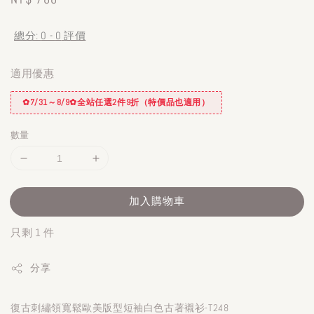
price
總分:
0
-
0
評價
適用優惠
✿7/31～8/9✿全站任選2件9折（特價品也適用）
數量
加入購物車
只剩 1 件
分享
復古刺繡領寬鬆歐美版型短袖白色古著襯衫-T248