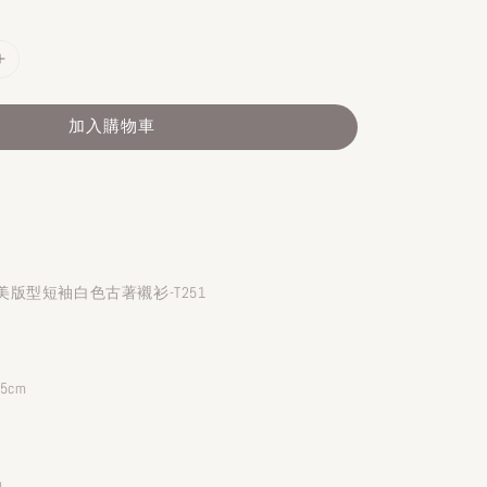
加入購物車
版型短袖白色古著襯衫-T251
.5cm
m