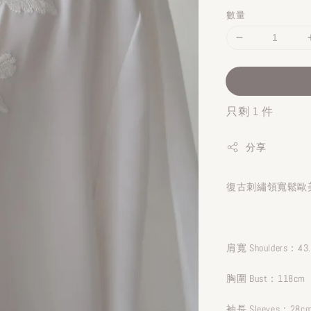
數量
只剩 1 件
分享
復古刺繡領寬鬆歐美
肩寬 Shoulders：43
胸圍 Bust：118cm
袖長 Sleeves：28c