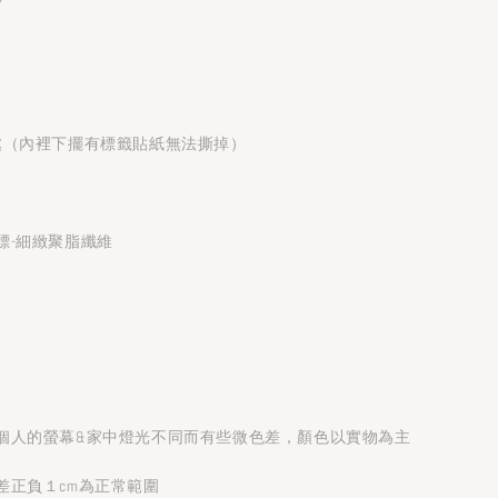
處（內裡下擺有標籤貼紙無法撕掉）
標-細緻聚脂纖維
個人的螢幕&家中燈光不同而有些微色差，顏色以實物為主
差正負１cm為正常範圍