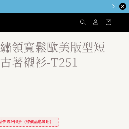
繡領寬鬆歐美版型短
古著襯衫-T251
✿全站任選2件9折（特價品也適用）