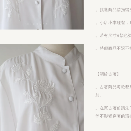
。挑選商品請預留
。小店小本經營，
。若有尺寸&顏色
。特價商品不退不
【關於古著】
。古著商品每款都
加。
。在買古著前請先
等不影響穿著的瑕