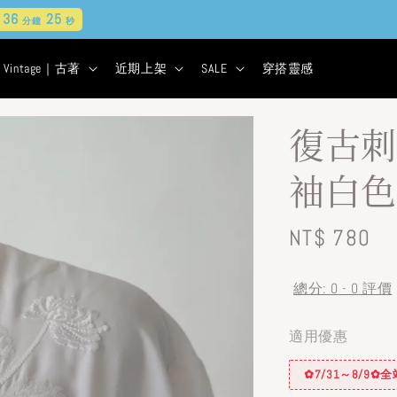
現貨&古著★超商取貨付款$399免運
1
6
36
24
天
小時
分鐘
秒
Vintage｜古著
近期上架
SALE
穿搭靈感
復古刺
袖白色
Regular
NT$ 780
price
總分:
0
-
0
評價
適用優惠
✿7/31～8/9