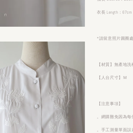
衣長 Length：67cm
*請留意照片圓圈
【材質】無產地洗
【人台尺寸】Ｍ
【注意事項】
。網購難免因為每
。手工測量單面誤