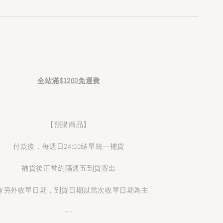
全站滿$1200免運費
【預購商品】
付款後，每週日24:00結單統一補貨
補貨後正常約隔週五到貨寄出
有另外收單日期，到貨日期以當次收單日期為主
---