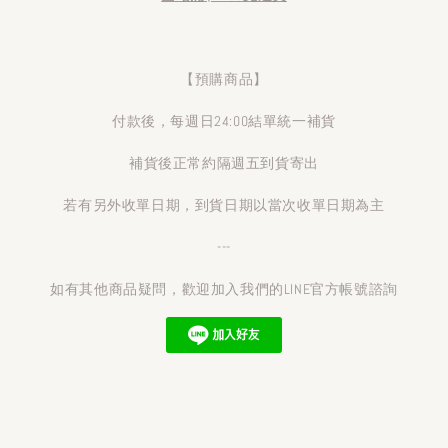
【預購商品】
付款後，每週日24:00結單統一補貨
補貨後正常約隔週五到貨寄出
若有另外收單日期，到貨日期以當次收單日期為主
---
如有其他商品疑問，歡迎加入我們的LINE官方帳號諮詢