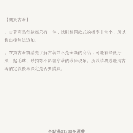
【關於古著】
。古著商品每款都只有一件，找到相同款式的機率非常小，所以
售出後無法追加。
。在買古著前請先了解古著並不是全新的商品，可能有些微汙
漬、起毛球、缺扣等不影響穿著的瑕疵現象。所以請務必釐清古
著的定義後再決定是否要購買。
全站滿$1200免運費