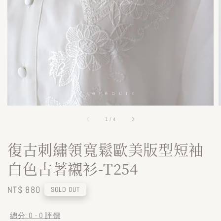
1
/
4
復古刺繡領寬鬆歐美版型短袖
白色古著襯衫-T254
Regular
NT$ 880
SOLD OUT
price
總分:
0
-
0
評價