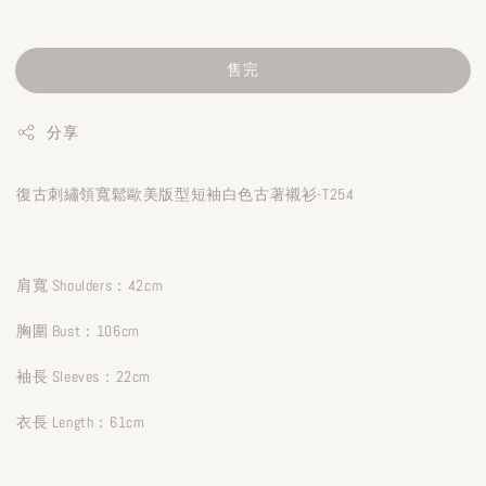
售完
分享
復古刺繡領寬鬆歐美版型短袖白色古著襯衫-T254
肩寬 Shoulders：42cm
胸圍 Bust：106cm
袖長 Sleeves：22cm
衣長 Length：61cm