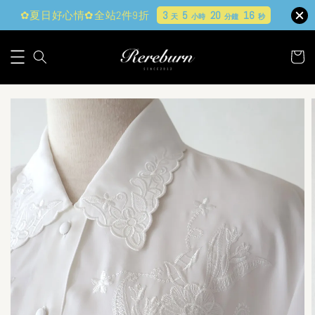
✿夏日好心情✿全站2件9折
3
5
20
15
天
小時
分鐘
秒