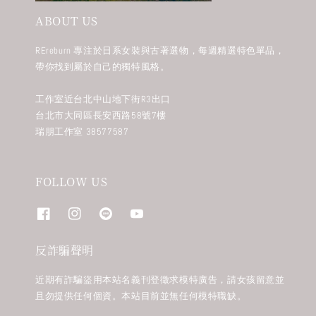
ABOUT US
REreburn 專注於日系女裝與古著選物，每週精選特色單品，
帶你找到屬於自己的獨特風格。
工作室近台北中山地下街R3出口
台北市大同區長安西路58號7樓
瑞朋工作室 38577587
FOLLOW US
反詐騙聲明
近期有詐騙盜用本站名義刊登徵求模特廣告，請女孩留意並
且勿提供任何個資。本站目前並無任何模特職缺。