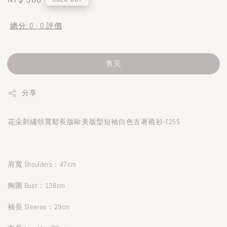
price
總分:
0
-
0
評價
售完
分享
花朵刺繡領寬鬆長版歐美版型短袖白色古著襯衫-T255
肩寬 Shoulders：47cm
胸圍 Bust：138cm
袖長 Sleeves：29cm