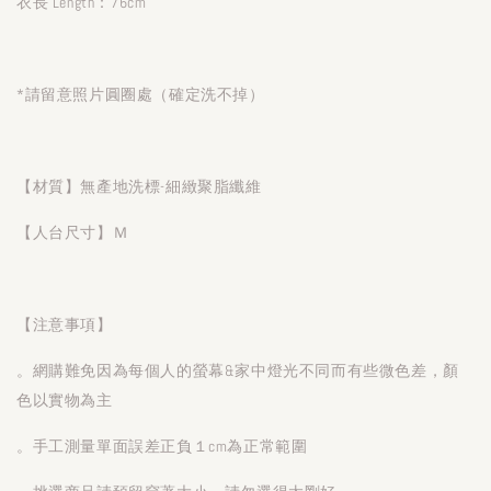
衣長 Length：76cm
*請留意照片圓圈處（確定洗不掉）
【材質】無產地洗標-細緻聚脂纖維
【人台尺寸】Ｍ
【注意事項】
。網購難免因為每個人的螢幕&家中燈光不同而有些微色差，顏
色以實物為主
。手工測量單面誤差正負１cm為正常範圍