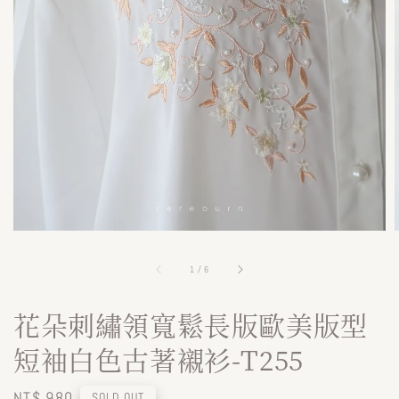
1
/
6
花朵刺繡領寬鬆長版歐美版型
短袖白色古著襯衫-T255
Regular
NT$ 980
SOLD OUT