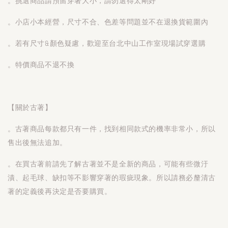
。挑選商品請預留穿著大小，請勿選得太剛好
。小店小本經營，尺寸不合、色差等問題並不在退換貨範圍內
。若有尺寸&顏色疑慮，歡迎至台北中山工作室現場試穿選購
。特價商品不退不換
【關於古著】
。古著商品每款都只有一件，找到相同款式的機率非常小，所以
售出後無法追加。
。在買古著前請先了解古著並不是全新的商品，可能有些微汙
漬、起毛球、缺扣等不影響穿著的瑕疵現象。所以請務必釐清古
著的定義後再決定是否要購買。