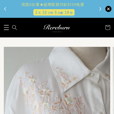
現貨&古著★超商取貨付款$399免運
2
10
5
17
天
小時
分鐘
秒