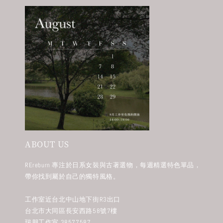
ABOUT US
REreburn 專注於日系女裝與古著選物，每週精選特色單品，
帶你找到屬於自己的獨特風格。
工作室近台北中山地下街R3出口
台北市大同區長安西路58號7樓
瑞朋工作室 38577587