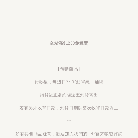
全站滿$1200免運費
【預購商品】
付款後，每週日24:00結單統一補貨
補貨後正常約隔週五到貨寄出
若有另外收單日期，到貨日期以當次收單日期為主
---
如有其他商品疑問，歡迎加入我們的LINE官方帳號諮詢