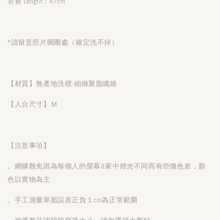
衣長 Length：67cm
*請留意照片圓圈處（確定洗不掉）
【材質】無產地洗標-細緻聚脂纖維
【人台尺寸】Ｍ
【注意事項】
。網購難免因為每個人的螢幕&家中燈光不同而有些微色差，顏
色以實物為主
。手工測量單面誤差正負１cm為正常範圍