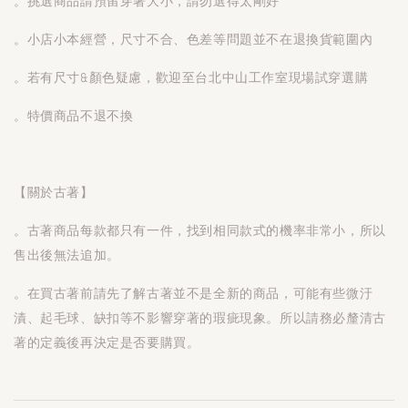
。挑選商品請預留穿著大小，請勿選得太剛好
。小店小本經營，尺寸不合、色差等問題並不在退換貨範圍內
。若有尺寸&顏色疑慮，歡迎至台北中山工作室現場試穿選購
。特價商品不退不換
【關於古著】
。古著商品每款都只有一件，找到相同款式的機率非常小，所以
售出後無法追加。
。在買古著前請先了解古著並不是全新的商品，可能有些微汙
漬、起毛球、缺扣等不影響穿著的瑕疵現象。所以請務必釐清古
著的定義後再決定是否要購買。