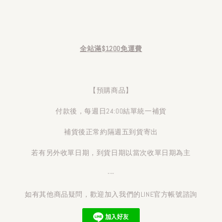
全站滿$1200免運費
【預購商品】
付款後，每週日24:00結單統一補貨
補貨後正常約隔週五到貨寄出
若有另外收單日期，到貨日期以當次收單日期為主
---
如有其他商品疑問，歡迎加入我們的LINE官方帳號諮詢