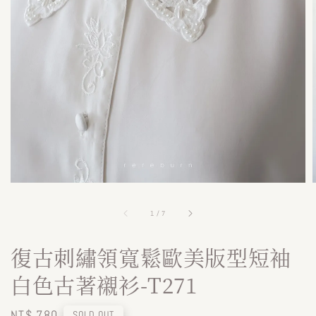
1
/
7
復古刺繡領寬鬆歐美版型短袖
白色古著襯衫-T271
Regular
NT$ 780
SOLD OUT