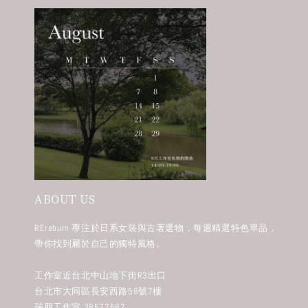
ABOUT US
REreburn 專注於日系女裝與古著選物，每週精選特色單品，
帶你找到屬於自己的獨特風格。
工作室近台北中山地下街R3出口
台北市大同區長安西路58號7樓
瑞朋工作室 38577587