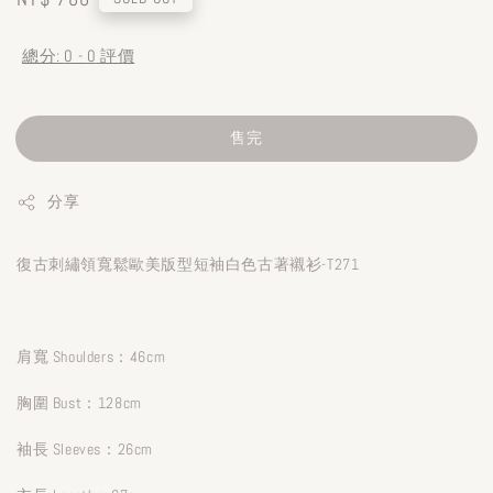
price
總分:
0
-
0
評價
售完
分享
復古刺繡領寬鬆歐美版型短袖白色古著襯衫-T271
肩寬 Shoulders：46cm
胸圍 Bust：128cm
袖長 Sleeves：26cm