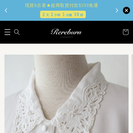
現貨&古著★超商取貨付款$399免運
2
2
1
37
天
小時
分鐘
秒