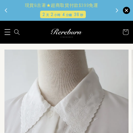
現貨&古著★超商取貨付款$399免運
2
2
4
36
天
小時
分鐘
秒