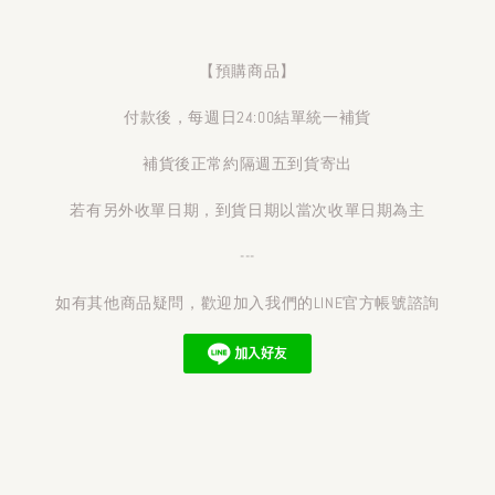
【預購商品】
付款後，每週日24:00結單統一補貨
補貨後正常約隔週五到貨寄出
若有另外收單日期，到貨日期以當次收單日期為主
---
如有其他商品疑問，歡迎加入我們的LINE官方帳號諮詢