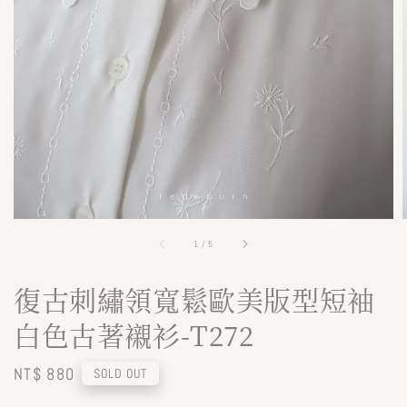
1
/
5
復古刺繡領寬鬆歐美版型短袖
白色古著襯衫-T272
Regular
NT$ 880
SOLD OUT
price