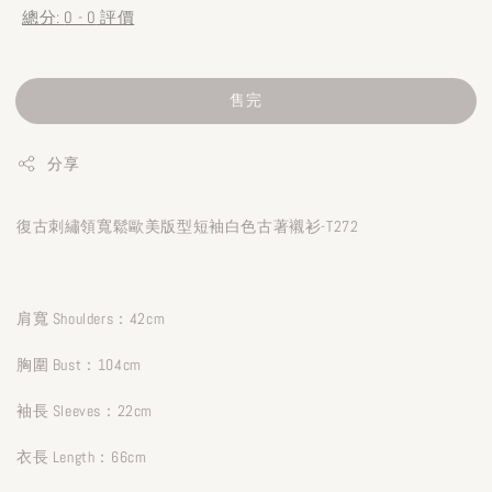
總分:
0
-
0
評價
售完
分享
復古刺繡領寬鬆歐美版型短袖白色古著襯衫-T272
肩寬 Shoulders：42cm
胸圍 Bust：104cm
袖長 Sleeves：22cm
衣長 Length：66cm