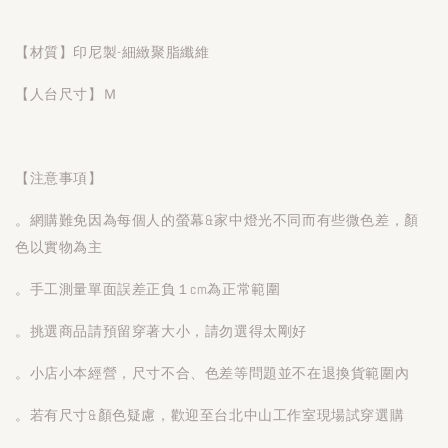
【材質】印尼製-細緻聚脂纖維
【人台尺寸】Ｍ
【注意事項】
。網購難免因為每個人的螢幕&家中燈光不同而有些微色差，顏
色以實物為主
。手工測量單面誤差正負１cm為正常範圍
。挑選商品請預留穿著大小，請勿選得太剛好
。小店小本經營，尺寸不合、色差等問題並不在退換貨範圍內
。若有尺寸&顏色疑慮，歡迎至台北中山工作室現場試穿選購