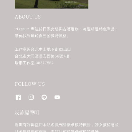
ABOUT US
REreburn 專注於日系女裝與古著選物，每週精選特色單品，
帶你找到屬於自己的獨特風格。
工作室近台北中山地下街R3出口
台北市大同區長安西路58號7樓
瑞朋工作室 38577587
FOLLOW US
反詐騙聲明
近期有詐騙盜用本站名義刊登徵求模特廣告，請女孩留意並
且勿提供任何個資。本站目前並無任何模特職缺。