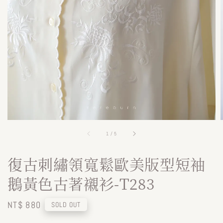
1
/
5
復古刺繡領寬鬆歐美版型短袖
鵝黃色古著襯衫-T283
Regular
NT$ 880
SOLD OUT
price