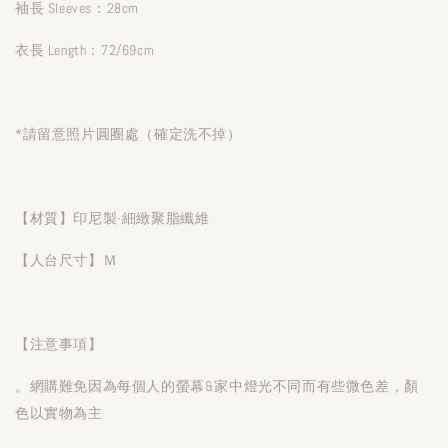
袖長 Sleeves：28cm
衣長 Length：72/69cm
*請留意照片圓圈處（確定洗不掉）
【材質】印尼製-細緻聚脂纖維
【人台尺寸】Ｍ
【注意事項】
。網購難免因為每個人的螢幕&家中燈光不同而有些微色差，顏
色以實物為主