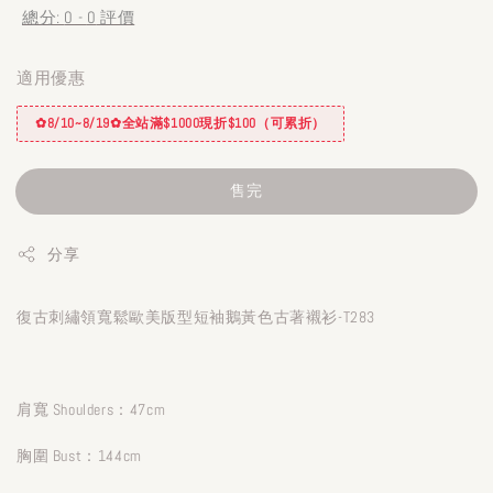
總分:
0
-
0
評價
適用優惠
✿8/10~8/19✿全站滿$1000現折$100（可累折）
售完
分享
復古刺繡領寬鬆歐美版型短袖鵝黃色古著襯衫-T283
肩寬 Shoulders：47cm
胸圍 Bust：144cm