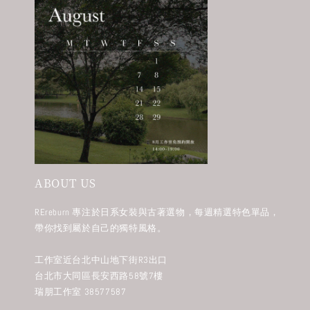
ABOUT US
REreburn 專注於日系女裝與古著選物，每週精選特色單品，
帶你找到屬於自己的獨特風格。
工作室近台北中山地下街R3出口
台北市大同區長安西路58號7樓
瑞朋工作室 38577587