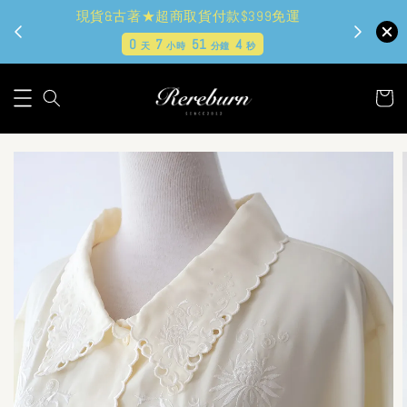
現貨&古著★超商取貨付款$399免運
0
7
51
3
天
小時
分鐘
秒