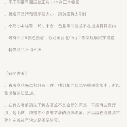
。手工測量單面誤差正負１cm為正常範圍
。挑選商品請預留穿著大小，請勿選得太剛好
。小店小本經營，尺寸不合、色差等問題並不在退換貨範圍內
。若有尺寸&顏色疑慮，歡迎至台北中山工作室現場試穿選購
。特價商品不退不換
【關於古著】
。古著商品每款都只有一件，找到相同款式的機率非常小，所以
售出後無法追加。
。在買古著前請先了解古著並不是全新的商品，可能有些微汙
漬、起毛球、缺扣等不影響穿著的瑕疵現象。所以請務必釐清古
著的定義後再決定是否要購買。