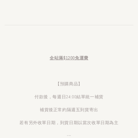
全站滿$1200免運費
【預購商品】
付款後，每週日24:00結單統一補貨
補貨後正常約隔週五到貨寄出
若有另外收單日期，到貨日期以當次收單日期為主
---