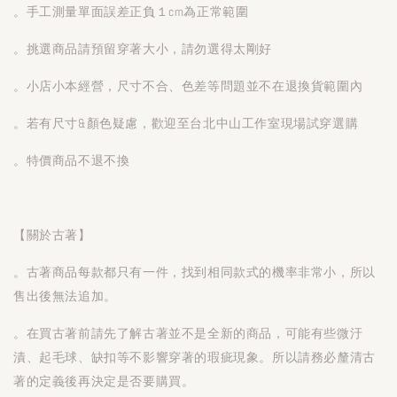
。手工測量單面誤差正負１cm為正常範圍
。挑選商品請預留穿著大小，請勿選得太剛好
。小店小本經營，尺寸不合、色差等問題並不在退換貨範圍內
。若有尺寸&顏色疑慮，歡迎至台北中山工作室現場試穿選購
。特價商品不退不換
【關於古著】
。古著商品每款都只有一件，找到相同款式的機率非常小，所以
售出後無法追加。
。在買古著前請先了解古著並不是全新的商品，可能有些微汙
漬、起毛球、缺扣等不影響穿著的瑕疵現象。所以請務必釐清古
著的定義後再決定是否要購買。