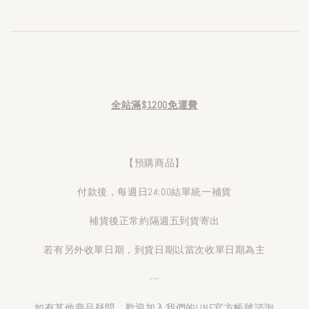
全站滿$1200免運費
【預購商品】
付款後，每週日24:00結單統一補貨
補貨後正常約隔週五到貨寄出
若有另外收單日期，到貨日期以當次收單日期為主
---
如有其他商品疑問，歡迎加入我們的LINE官方帳號諮詢