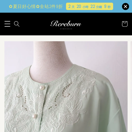
✿夏日好心情✿全站2件9折
2
20
22
8
天
小時
分鐘
秒