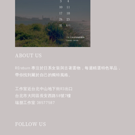
ABOUT US
REreburn 專注於日系女裝與古著選物，每週精選特色單品，
帶你找到屬於自己的獨特風格。
工作室近台北中山地下街R3出口
台北市大同區長安西路58號7樓
瑞朋工作室 38577587
FOLLOW US