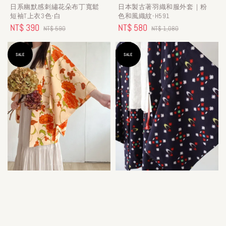
日系幽默感刺繡花朵布丁寬鬆
日本製古著羽織和服外套｜粉
短袖T上衣3色-白
色和風織紋-H591
Sale
NT$ 390
Regular
Sale
NT$ 580
Regular
NT$ 590
NT$ 1,080
price
price
price
price
SALE
SALE