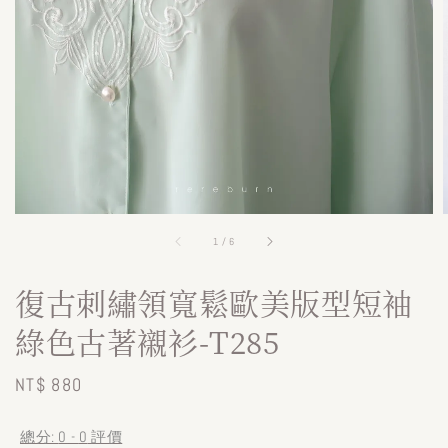
1
/
6
復古刺繡領寬鬆歐美版型短袖
綠色古著襯衫-T285
Regular
NT$ 880
price
總分:
0
-
0
評價