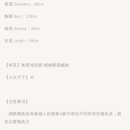
肩寬 Shoulders：48cm
胸圍 Bust：128cm
袖長 Sleeves：28cm
衣長 Length：66cm
【材質】無產地洗標-細緻聚脂纖維
【人台尺寸】Ｍ
【注意事項】
。網購難免因為每個人的螢幕&家中燈光不同而有些微色差，顏
色以實物為主