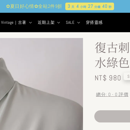
✿夏日好心情✿全站2件9折
3
4
27
38
天
小時
分鐘
秒
Vintage｜古著
近期上架
SALE
穿搭靈感
復古刺
水綠色
Regular
NT$ 980
S
price
總分:
0
-
0
評價