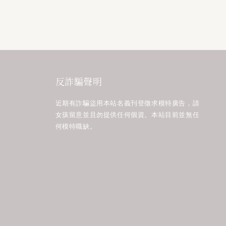
反詐騙聲明
近期有詐騙盜用本站名義刊登徵求模特廣告，請
女孩留意並且勿提供任何個資。本站目前並無任
何模特職缺。