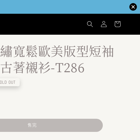
繡寬鬆歐美版型短袖
古著襯衫-T286
OLD OUT
售完