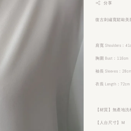
分享
復古刺繡寬鬆歐美版
肩寬 Shoulders：41
胸圍 Bust：116cm
袖長 Sleeves：28c
衣長 Length：72cm
【材質】無產地洗
【人台尺寸】Ｍ