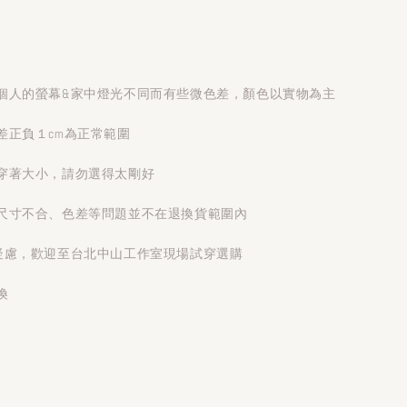
個人的螢幕&家中燈光不同而有些微色差，顏色以實物為主
差正負１cm為正常範圍
穿著大小，請勿選得太剛好
尺寸不合、色差等問題並不在退換貨範圍內
疑慮，歡迎至台北中山工作室現場試穿選購
換