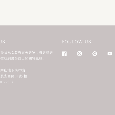
US
FOLLOW US
n 專注於日系女裝與古著選物，每週精選
帶你找到屬於自己的獨特風格。
中山地下街R3出口
長安西路58號7樓
577587