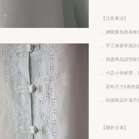
【注意事項】
。網購難免因為每
。手工測量單面誤
。挑選商品請預留
。小店小本經營，
。若有尺寸&顏色
。特價商品不退不
【關於古著】