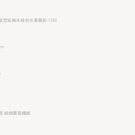
型短袖水綠色古著襯衫-T286
cm
m
標-細緻聚脂纖維