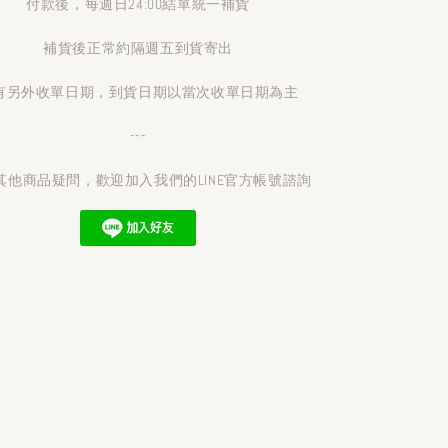
付款後，每週日24:00結單統一補貨
補貨後正常約隔週五到貨寄出
有另外收單日期，到貨日期以當次收單日期為主
---
其他商品疑問，歡迎加入我們的LINE官方帳號諮詢