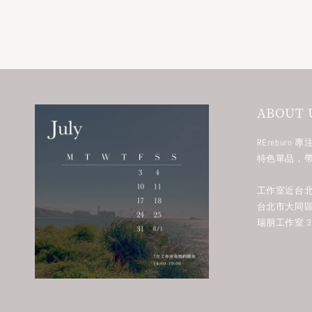
ABOUT 
RErebur
特色單品，
工作室近台北
台北市大同區
瑞朋工作室 38