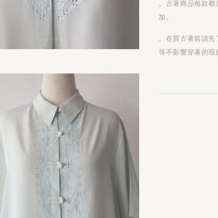
。古著商品每款都
加。
。在買古著前請先
等不影響穿著的瑕