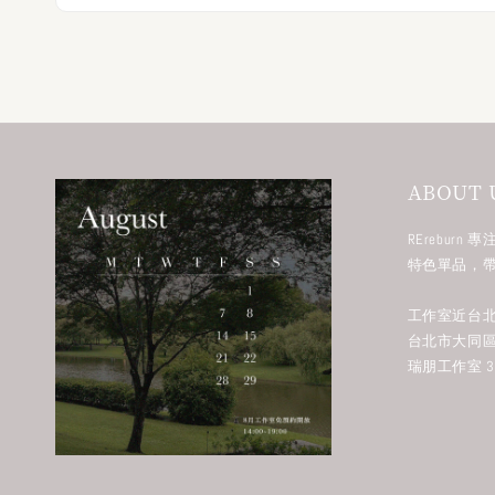
ABOUT 
RErebur
特色單品，
工作室近台北
台北市大同區
瑞朋工作室 38