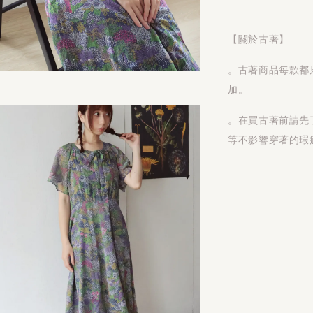
【關於古著】
。古著商品每款都
加。
。在買古著前請先
等不影響穿著的瑕