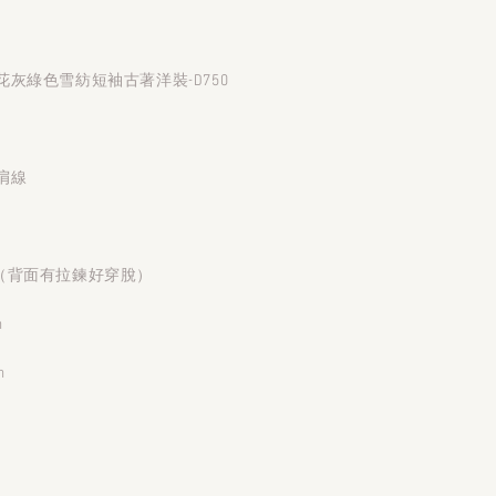
灰綠色雪紡短袖古著洋裝-D750
無肩線
8cm（背面有拉鍊好穿脫）
m
m