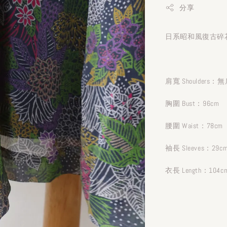
分享
日系昭和風復古碎花
肩寬 Shoulders：
胸圍 Bust：96cm
腰圍 Waist：7
袖長 Sleeves：29c
衣長 Length：104c