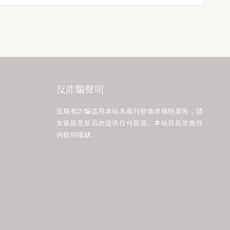
反詐騙聲明
近期有詐騙盜用本站名義刊登徵求模特廣告，請
女孩留意並且勿提供任何個資。本站目前並無任
何模特職缺。