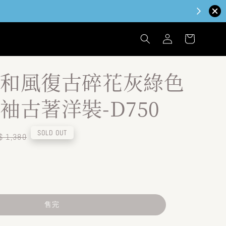
和風復古碎花灰綠色
袖古著洋裝-D750
egular
SOLD OUT
$ 1,380
ice
售完