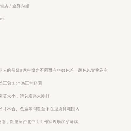
雪紡 / 全身內裡
cm
個人的螢幕&家中燈光不同而有些微色差，顏色以實物為主
差正負１cm為正常範圍
穿著大小，請勿選得太剛好
尺寸不合、色差等問題並不在退換貨範圍內
疑慮，歡迎至台北中山工作室現場試穿選購