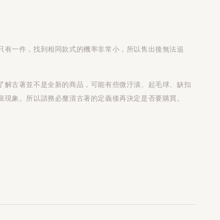
只有一件，找到相同款式的機率非常小，所以售出後無法追
了解古著並不是全新的商品，可能有些微汙漬、起毛球、缺扣
疵現象。所以請務必釐清古著的定義後再決定是否要購買。