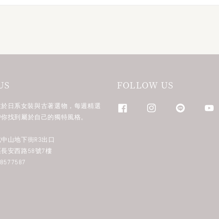
US
FOLLOW US
n 專注於日系女裝與古著選物，每週精選
帶你找到屬於自己的獨特風格。
中山地下街R3出口
長安西路58號7樓
577587