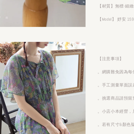
【材質】無標-細緻
【Model】 妤安 159
【注意事項】
。網購難免因為每
。手工測量單面誤
。挑選商品請預留
。小店小本經營，
。若有尺寸&顏色