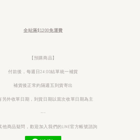
全站滿$1200免運費
【預購商品】
付款後，每週日24:00結單統一補貨
補貨後正常約隔週五到貨寄出
有另外收單日期，到貨日期以當次收單日期為主
---
其他商品疑問，歡迎加入我們的LINE官方帳號諮詢