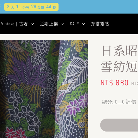
貨&古著★超商取貨付款$399免運
2
11
29
43
天
小時
分鐘
秒
Vintage｜古著
近期上架
SALE
穿搭靈感
日系昭
雪紡短
Sale
NT$ 880
R
NT
price
pr
總分:
0
-
0
評價