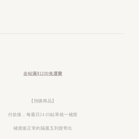
全站滿$1200免運費
【預購商品】
付款後，每週日24:00結單統一補貨
補貨後正常約隔週五到貨寄出