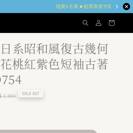
日系昭和風復古幾何
花桃紅紫色短袖古著
754
egular
SOLD OUT
$ 1,380
ice