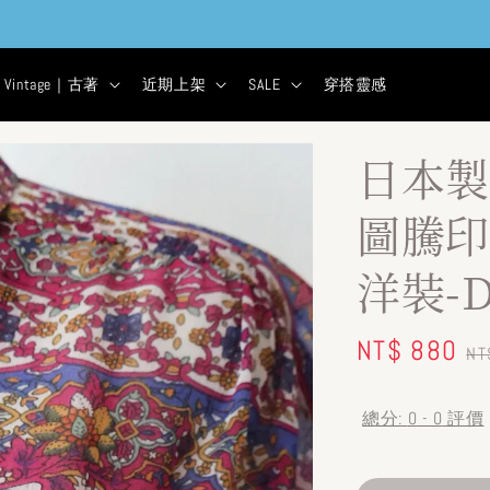
現貨&古著★超商取貨付款$399免運
1
16
7
14
天
小時
分鐘
秒
Vintage｜古著
近期上架
SALE
穿搭靈感
日本製
圖騰印
洋裝-D
Sale
NT$ 880
R
NT
price
pr
總分:
0
-
0
評價