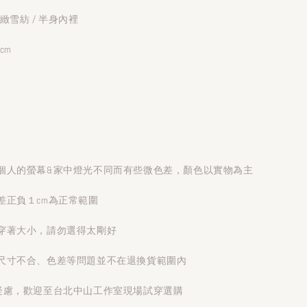
緻雪紡 / 半身內裡
cm
個人的螢幕&家中燈光不同而有些微色差，顏色以實物為主
差正負１cm為正常範圍
穿著大小，請勿選得太剛好
尺寸不合、色差等問題並不在退換貨範圍內
疑慮，歡迎至台北中山工作室現場試穿選購