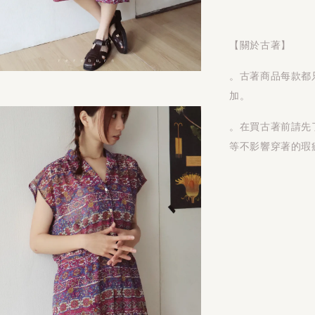
【關於古著】
。古著商品每款都
加。
。在買古著前請先
等不影響穿著的瑕