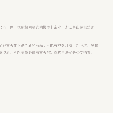
只有一件，找到相同款式的機率非常小，所以售出後無法追
了解古著並不是全新的商品，可能有些微汙漬、起毛球、缺扣
疵現象。所以請務必釐清古著的定義後再決定是否要購買。