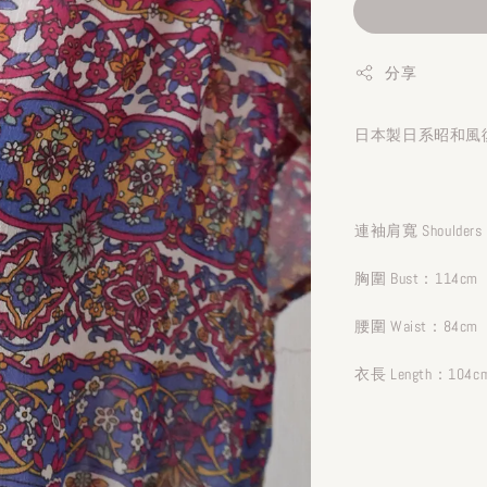
分享
日本製日系昭和風復
連袖肩寬 Shoulde
胸圍 Bust：114cm
腰圍 Waist：84cm
衣長 Length：104c