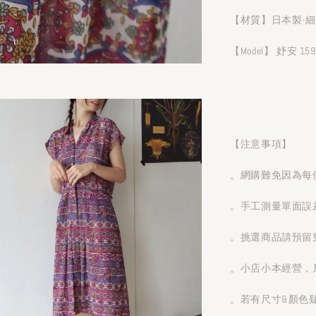
【材質】日本製-細
【Model】 妤安 159
【注意事項】
。網購難免因為每
。手工測量單面誤
。挑選商品請預留
。小店小本經營，
。若有尺寸&顏色