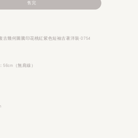
售完
古幾何圖騰印花桃紅紫色短袖古著洋裝-D754
rs：56cm（無肩線）
m