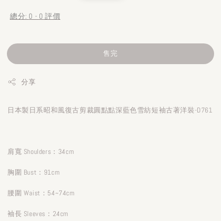
price
price
總分:
0
-
0
評價
售完
分享
日本製日系昭和風復古剪裁圓點點深藍色雪紡短袖古著洋裝-D761
肩寬 Shoulders：34cm
胸圍 Bust：91cm
腰圍 Waist：54~74cm
袖長 Sleeves：24cm