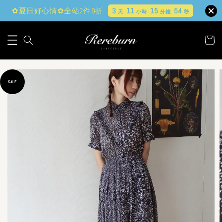
✿夏日好心情✿全站2件9折
3
11
15
53
天
小時
分鐘
秒
SALE