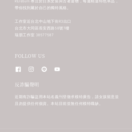
REreburn 專注於日系女裝與古著選物，每週精選特色單品，
帶你找到屬於自己的獨特風格。
工作室近台北中山地下街R3出口
台北市大同區長安西路58號7樓
瑞朋工作室 38577587
FOLLOW US
反詐騙聲明
近期有詐騙盜用本站名義刊登徵求模特廣告，請女孩留意並
且勿提供任何個資。本站目前並無任何模特職缺。