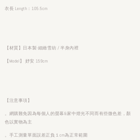
衣長 Length：105.5cm
【材質】日本製-細緻雪紡 / 半身內裡
【Model】 妤安 159cm
【注意事項】
。網購難免因為每個人的螢幕&家中燈光不同而有些微色差，顏
色以實物為主
。手工測量單面誤差正負１cm為正常範圍