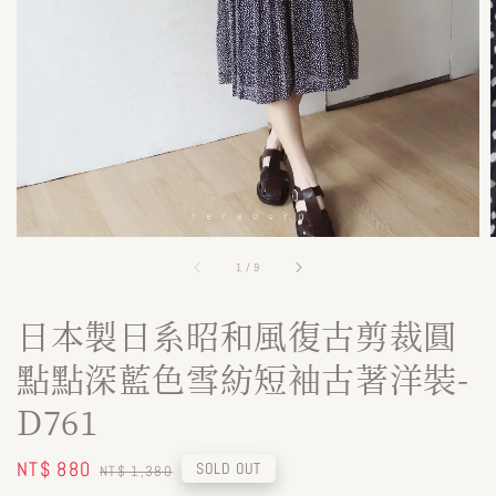
1
/
9
日本製日系昭和風復古剪裁圓
點點深藍色雪紡短袖古著洋裝-
D761
Sale
NT$ 880
Regular
SOLD OUT
NT$ 1,380