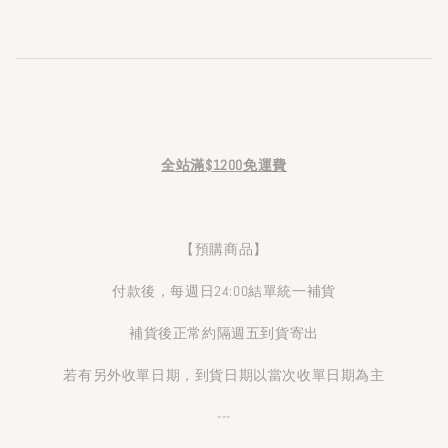
全站滿$1200免運費
【預購商品】
付款後，每週日24:00結單統一補貨
補貨後正常約隔週五到貨寄出
若有另外收單日期，到貨日期以當次收單日期為主
---