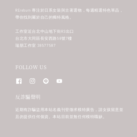
REreburn 專注於日系女裝與古著選物，每週精選特色單品，
帶你找到屬於自己的獨特風格。
工作室近台北中山地下街R3出口
台北市大同區長安西路58號7樓
瑞朋工作室 38577587
FOLLOW US
反詐騙聲明
近期有詐騙盜用本站名義刊登徵求模特廣告，請女孩留意並
且勿提供任何個資。本站目前並無任何模特職缺。