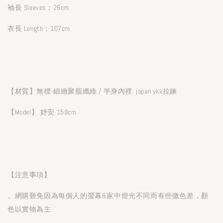
袖長 Sleeves：26cm
衣長 Length：107cm
【材質】無標-細緻聚脂纖維 / 半身內裡 japan ykk拉鍊
【Model】 妤安 159cm
【注意事項】
。網購難免因為每個人的螢幕&家中燈光不同而有些微色差，顏
色以實物為主