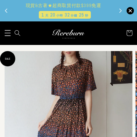
現貨&古著★超商取貨付款$399免運
1
20
32
24
天
小時
分鐘
秒
SALE