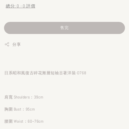
總分:
0
-
0
評價
售完
分享
日系昭和風復古碎花漸層短袖古著洋裝-D768
肩寬 Shoulders：39cm
胸圍 Bust：95cm
腰圍 Waist：60~76cm