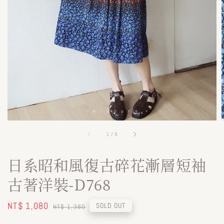
1
/
9
日系昭和風復古碎花漸層短袖
古著洋裝-D768
Sale
NT$ 1,080
Regular
SOLD OUT
NT$ 1,380
price
price