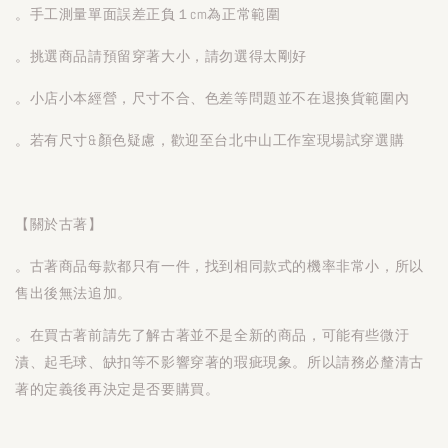
。手工測量單面誤差正負１cm為正常範圍
。挑選商品請預留穿著大小，請勿選得太剛好
。小店小本經營，尺寸不合、色差等問題並不在退換貨範圍內
。若有尺寸&顏色疑慮，歡迎至台北中山工作室現場試穿選購
【關於古著】
。古著商品每款都只有一件，找到相同款式的機率非常小，所以
售出後無法追加。
。在買古著前請先了解古著並不是全新的商品，可能有些微汙
漬、起毛球、缺扣等不影響穿著的瑕疵現象。所以請務必釐清古
著的定義後再決定是否要購買。