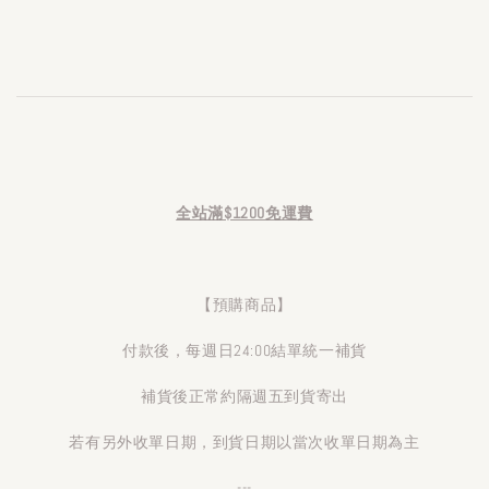
全站滿$1200免運費
【預購商品】
付款後，每週日24:00結單統一補貨
補貨後正常約隔週五到貨寄出
若有另外收單日期，到貨日期以當次收單日期為主
---