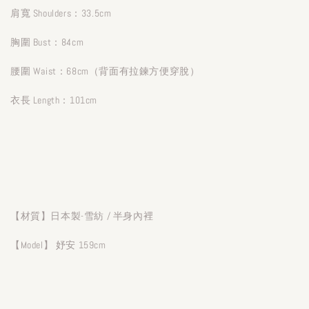
肩寬 Shoulders：33.5cm
胸圍 Bust：84cm
腰圍 Waist：68cm（背面有拉鍊方便穿脫）
衣長 Length：101cm
【材質】日本製-雪紡 / 半身內裡
【Model】 妤安 159cm