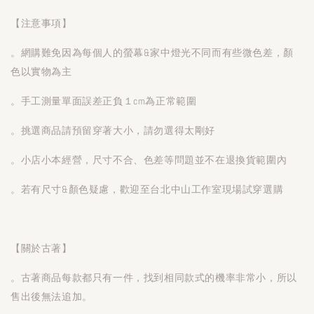
【注意事項】
。網購難免因為每個人的螢幕&家中燈光不同而有些微色差，顏
色以實物為主
。手工測量單面誤差正負１cm為正常範圍
。挑選商品請預留穿著大小，請勿選得太剛好
。小店小本經營，尺寸不合、色差等問題並不在退換貨範圍內
。若有尺寸&顏色疑慮，歡迎至台北中山工作室現場試穿選購
【關於古著】
。古著商品每款都只有一件，找到相同款式的機率非常小，所以
售出後無法追加。