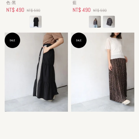
色-黑
藍
Sale
NT$ 490
Regular
Sale
NT$ 490
Regular
NT$ 590
NT$ 590
price
price
price
price
SALE
SALE