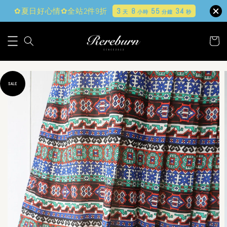
✿夏日好心情✿全站2件9折
3
8
55
33
天
小時
分鐘
秒
SALE