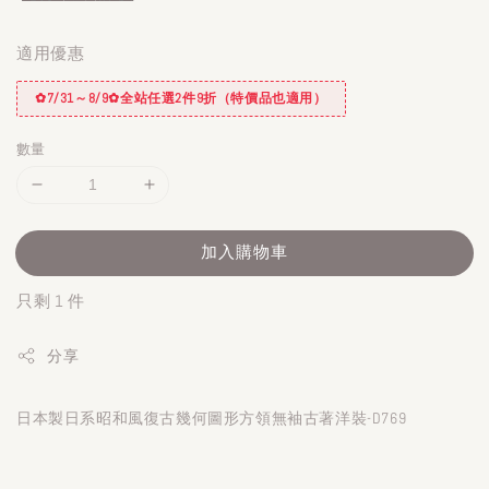
適用優惠
✿7/31～8/9✿全站任選2件9折（特價品也適用）
數量
加入購物車
只剩 1 件
分享
日本製日系昭和風復古幾何圖形方領無袖古著洋裝-D769