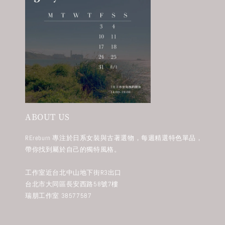
ABOUT US
REreburn 專注於日系女裝與古著選物，每週精選特色單品，
帶你找到屬於自己的獨特風格。
工作室近台北中山地下街R3出口
台北市大同區長安西路58號7樓
瑞朋工作室 38577587