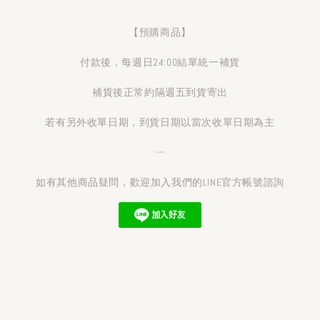
【預購商品】
付款後，每週日24:00結單統一補貨
補貨後正常約隔週五到貨寄出
若有另外收單日期，到貨日期以當次收單日期為主
---
如有其他商品疑問，歡迎加入我們的LINE官方帳號諮詢