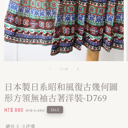
1
/
10
日本製日系昭和風復古幾何圖
形方領無袖古著洋裝-D769
Sale
NT$ 880
Regular
SALE
NT$ 1,380
price
price
總分:
0
-
0
評價