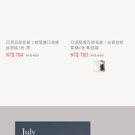
日系尼龍長裙｜鬆緊腰口袋條
日系顯瘦百摺長裙｜自留款鬆
紋拼接3色-黑
緊腰4色-豹紋咖
Sale
NT$ 784
Regular
Sale
NT$ 780
Regular
NT$ 980
NT$ 980
price
price
price
price