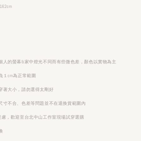
62cm
個人的螢幕&家中燈光不同而有些微色差，顏色以實物為主
負１cm為正常範圍
穿著大小，請勿選得太剛好
尺寸不合、色差等問題並不在退換貨範圍內
疑慮，歡迎至台北中山工作室現場試穿選購
換