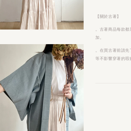
【關於古著】
。古著商品每款都
加。
。在買古著前請先
等不影響穿著的瑕