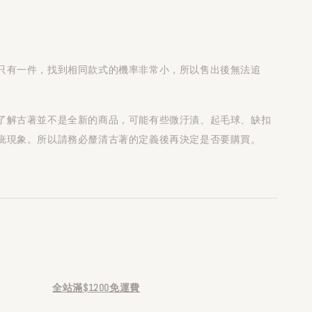
只有一件，找到相同款式的機率非常小，所以售出後無法追
了解古著並不是全新的商品，可能有些微汙漬、起毛球、缺扣
疵現象。所以請務必釐清古著的定義後再決定是否要購買。
全站滿$1200免運費