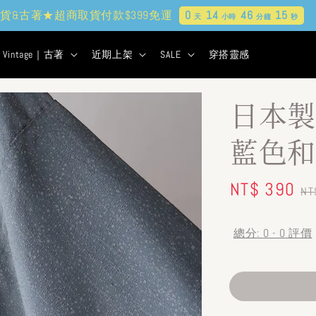
貨&古著★超商取貨付款$399免運
0
14
46
13
天
小時
分鐘
秒
Vintage｜古著
近期上架
SALE
穿搭靈感
日本製
藍色和
Sale
NT$ 390
R
NT
price
pr
總分:
0
-
0
評價