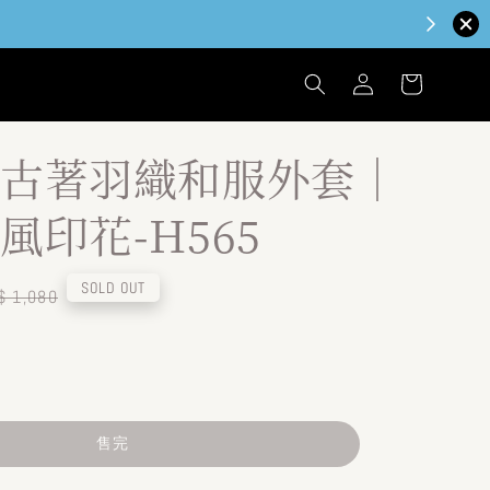
古著羽織和服外套｜
風印花-H565
egular
SOLD OUT
$ 1,080
ice
售完