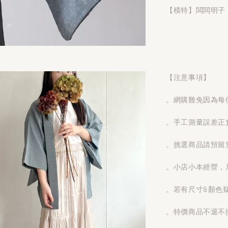
【模特】闆闆明子 1
【注意事項】
。網購難免因為每
。手工測量誤差正
。挑選商品請預留
。小店小本經營，
。若有尺寸&顏色
。特價商品不退不