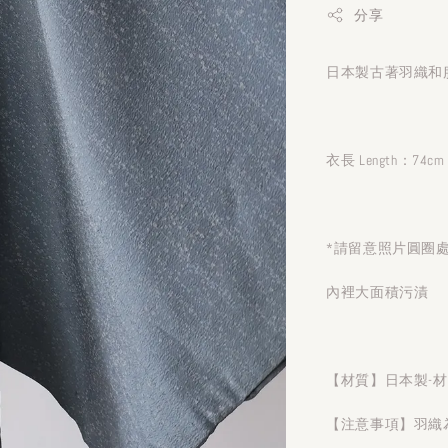
分享
日本製古著羽織和服
衣長 Length：74cm
*請留意照片圓圈
內裡大面積污漬
【材質】日本製-
【注意事項】羽織