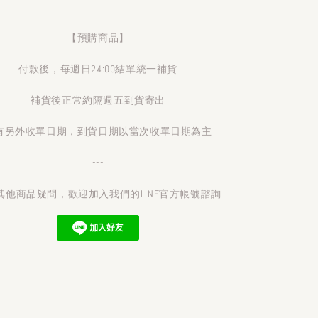
【預購商品】
付款後，每週日24:00結單統一補貨
補貨後正常約隔週五到貨寄出
有另外收單日期，到貨日期以當次收單日期為主
---
其他商品疑問，歡迎加入我們的LINE官方帳號諮詢