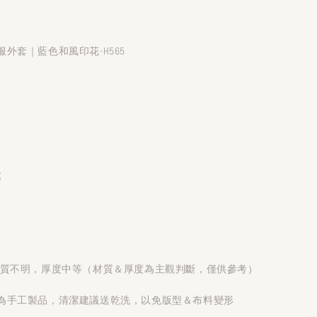
外套｜藍色和風印花-H565
處
材質不明，厚度中等（材質＆厚度為主觀判斷，僅供參考）
為手工製品，清潔建議送乾洗，以免版型＆布料變形