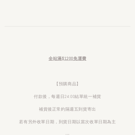
全站滿$1200免運費
【預購商品】
付款後，每週日24:00結單統一補貨
補貨後正常約隔週五到貨寄出
若有另外收單日期，到貨日期以當次收單日期為主
---