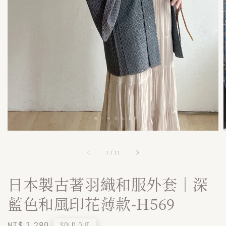
1
/
11
日本製古著羽織和服外套｜深
藍色和風印花薄款-H569
Regular
NT$ 1,280
SOLD OUT