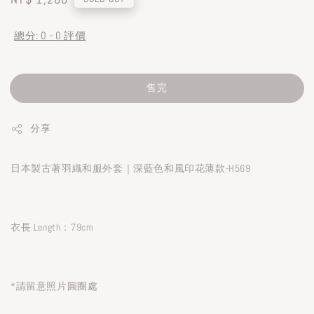
price
總分:
0
-
0
評價
售完
分享
日本製古著羽織和服外套｜深藍色和風印花薄款-H569
衣長 Length：79cm
*請留意照片圓圈處