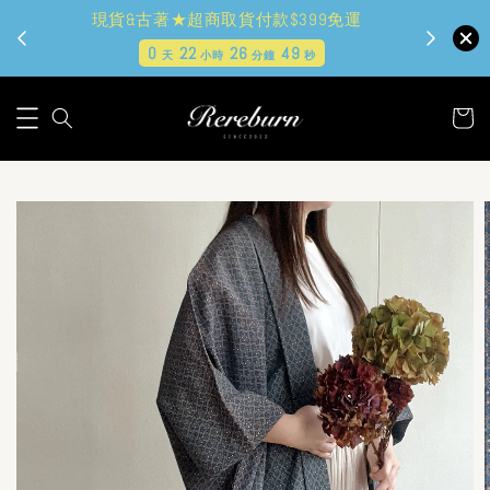
現貨&古著★超商取貨付款$399免運
0
22
26
48
天
小時
分鐘
秒