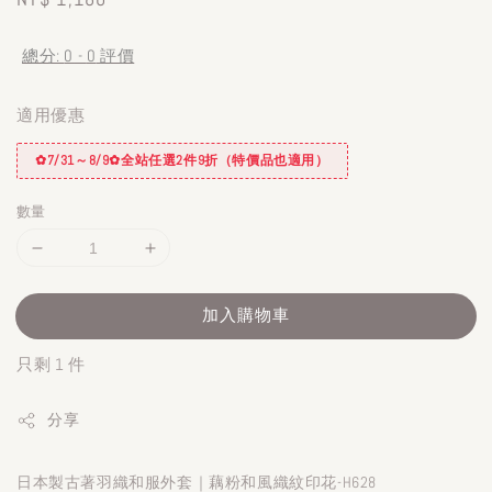
price
總分:
0
-
0
評價
適用優惠
✿7/31～8/9✿全站任選2件9折（特價品也適用）
數量
加入購物車
只剩 1 件
分享
日本製古著羽織和服外套｜藕粉和風織紋印花-H628