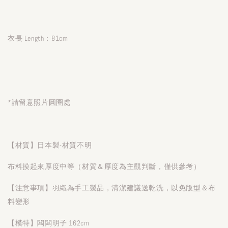
衣長 Length：81cm
*請留意照片圓圈處
【材質】日本製-材質不明
布料摸起來厚度中等（材質＆厚度為主觀判斷，僅供參考）
【注意事項】羽織為手工製品，清潔建議送乾洗，以免版型＆布
料變形
【模特】闆闆明子 162cm