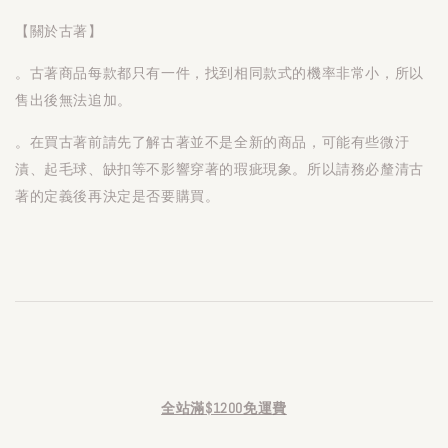
【關於古著】
。古著商品每款都只有一件，找到相同款式的機率非常小，所以
售出後無法追加。
。在買古著前請先了解古著並不是全新的商品，可能有些微汙
漬、起毛球、缺扣等不影響穿著的瑕疵現象。所以請務必釐清古
著的定義後再決定是否要購買。
全站滿$1200免運費