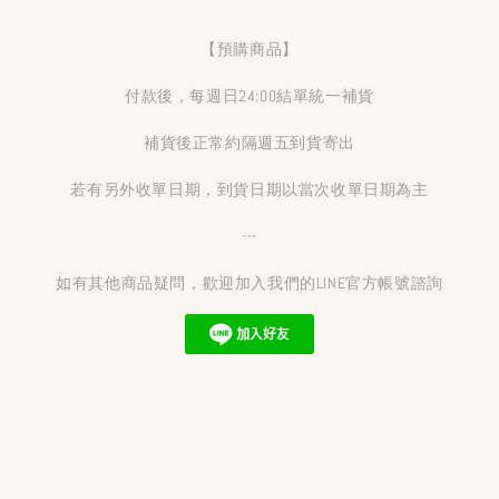
【預購商品】
付款後，每週日24:00結單統一補貨
補貨後正常約隔週五到貨寄出
若有另外收單日期，到貨日期以當次收單日期為主
---
如有其他商品疑問，歡迎加入我們的LINE官方帳號諮詢