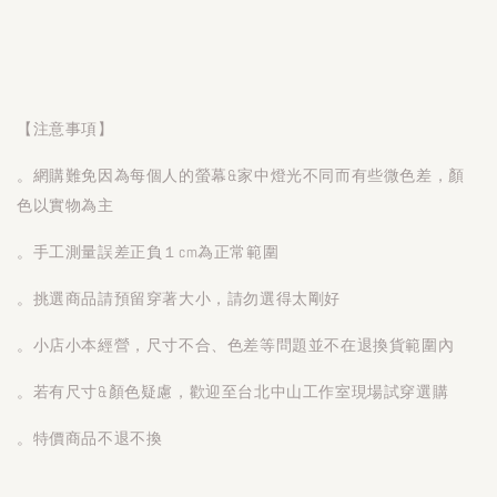
【注意事項】
。網購難免因為每個人的螢幕&家中燈光不同而有些微色差，顏
色以實物為主
。手工測量誤差正負１cm為正常範圍
。挑選商品請預留穿著大小，請勿選得太剛好
。小店小本經營，尺寸不合、色差等問題並不在退換貨範圍內
。若有尺寸&顏色疑慮，歡迎至台北中山工作室現場試穿選購
。特價商品不退不換