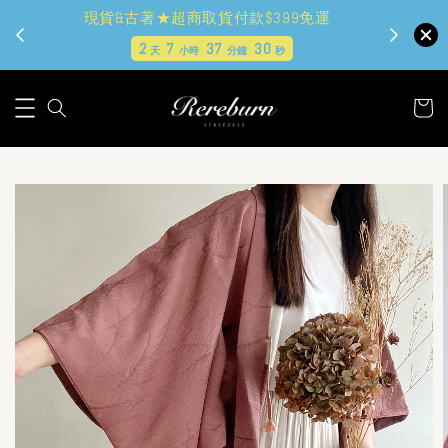
現貨&古著★超商取貨付款$399免運
2
7
37
28
天
小時
分鐘
秒