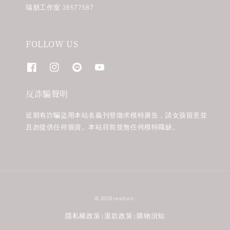
瑞朋工作室 38577587
FOLLOW US
反詐騙聲明
近期有詐騙盜用本站名義刊登徵求模特廣告，請女孩留意並
且勿提供任何個資。本站目前並無任何模特職缺。
© 2026 rereburn.
隱私權政策
退款政策
購物須知
|
|