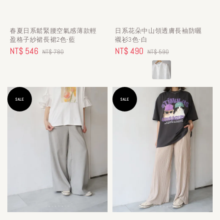
春夏日系鬆緊腰空氣感薄款輕
日系花朵中山領透膚長袖防曬
盈格子紗裙長裙2色-藍
襯衫3色-白
Sale
NT$ 546
Regular
Sale
NT$ 490
Regular
NT$ 780
NT$ 590
price
price
price
price
SALE
SALE