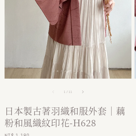
1
/
11
日本製古著羽織和服外套｜藕
粉和風織紋印花-H628
Regular
NT$ 1,180