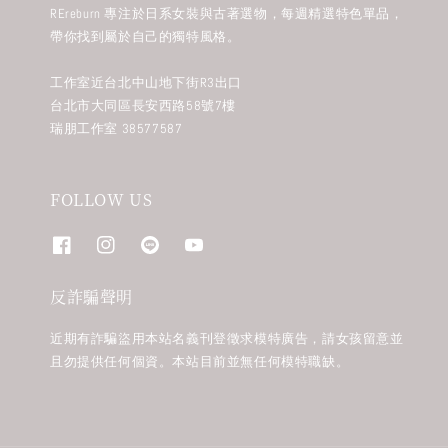
REreburn 專注於日系女裝與古著選物，每週精選特色單品，
帶你找到屬於自己的獨特風格。
工作室近台北中山地下街R3出口
台北市大同區長安西路58號7樓
瑞朋工作室 38577587
FOLLOW US
反詐騙聲明
近期有詐騙盜用本站名義刊登徵求模特廣告，請女孩留意並
且勿提供任何個資。本站目前並無任何模特職缺。