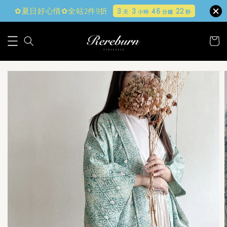
✿夏日好心情✿全站2件9折
3
3
46
21
天
小時
分鐘
秒