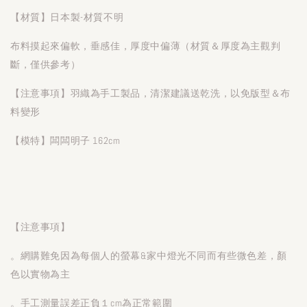
【材質】日本製-材質不明
布料摸起來偏軟，垂感佳，厚度中偏薄（材質＆厚度為主觀判
斷，僅供參考）
【注意事項】羽織為手工製品，清潔建議送乾洗，以免版型＆布
料變形
【模特】闆闆明子 162cm
【注意事項】
。網購難免因為每個人的螢幕&家中燈光不同而有些微色差，顏
色以實物為主
。手工測量誤差正負１cm為正常範圍