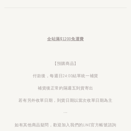
全站滿$1200免運費
【預購商品】
付款後，每週日24:00結單統一補貨
補貨後正常約隔週五到貨寄出
若有另外收單日期，到貨日期以當次收單日期為主
---
如有其他商品疑問，歡迎加入我們的LINE官方帳號諮詢