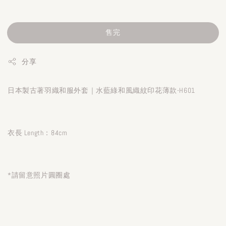
售完
分享
日本製古著羽織和服外套｜水藍綠和風織紋印花薄款-H601
衣長 Length：84cm
*請留意照片圓圈處