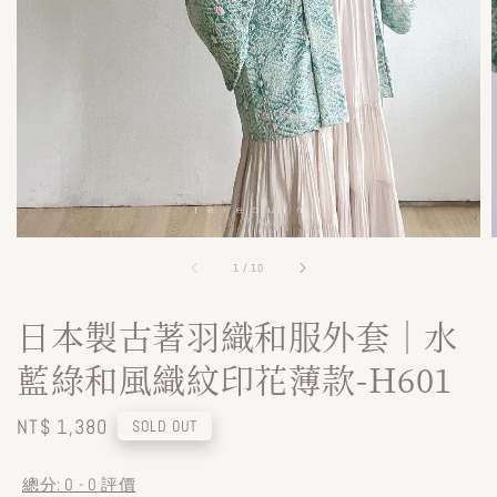
1
/
10
日本製古著羽織和服外套｜水
藍綠和風織紋印花薄款-H601
Regular
NT$ 1,380
SOLD OUT
price
總分:
0
-
0
評價