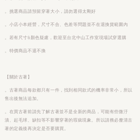
。挑選商品請預留穿著大小，請勿選得太剛好
。小店小本經營，尺寸不合、色差等問題並不在退換貨範圍內
。若有尺寸&顏色疑慮，歡迎至台北中山工作室現場試穿選購
。特價商品不退不換
【關於古著】
。古著商品每款都只有一件，找到相同款式的機率非常小，所以
售出後無法追加。
。在買古著前請先了解古著並不是全新的商品，可能有些微汙
漬、起毛球、缺扣等不影響穿著的瑕疵現象。所以請務必釐清古
著的定義後再決定是否要購買。