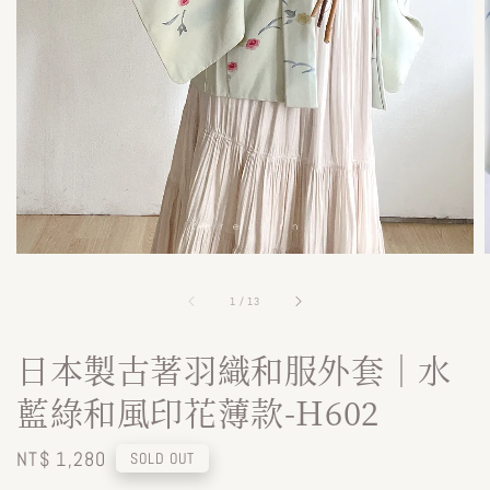
1
/
13
日本製古著羽織和服外套｜水
藍綠和風印花薄款-H602
Regular
NT$ 1,280
SOLD OUT
price