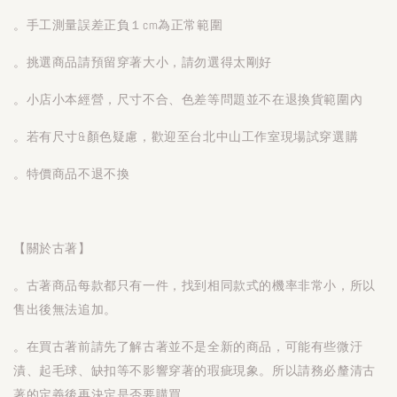
。手工測量誤差正負１cm為正常範圍
。挑選商品請預留穿著大小，請勿選得太剛好
。小店小本經營，尺寸不合、色差等問題並不在退換貨範圍內
。若有尺寸&顏色疑慮，歡迎至台北中山工作室現場試穿選購
。特價商品不退不換
【關於古著】
。古著商品每款都只有一件，找到相同款式的機率非常小，所以
售出後無法追加。
。在買古著前請先了解古著並不是全新的商品，可能有些微汙
漬、起毛球、缺扣等不影響穿著的瑕疵現象。所以請務必釐清古
著的定義後再決定是否要購買。