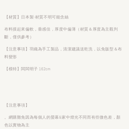
【材質】日本製-材質不明可能含絲
布料摸起來偏軟，垂感佳，厚度中偏薄（材質＆厚度為主觀判
斷，僅供參考）
【注意事項】羽織為手工製品，清潔建議送乾洗，以免版型＆布
料變形
【模特】闆闆明子 162cm
【注意事項】
。網購難免因為每個人的螢幕&家中燈光不同而有些微色差，顏
色以實物為主