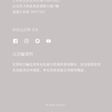
工作室近台北中山地下街R3出口
台北市大同區長安西路58號7樓
瑞朋工作室 38577587
FOLLOW US
反詐騙聲明
近期有詐騙盜用本站名義刊登徵求模特廣告，請女孩留意並
且勿提供任何個資。本站目前並無任何模特職缺。
© 2026 rereburn.