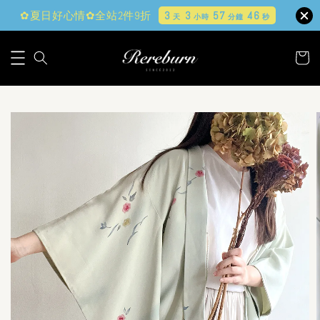
✿夏日好心情✿全站2件9折
3
3
57
44
天
小時
分鐘
秒