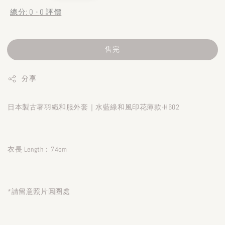
總分:
0
-
0
評價
售完
分享
日本製古著羽織和服外套｜水藍綠和風印花薄款-H602
衣長 Length：74cm
*請留意照片圓圈處