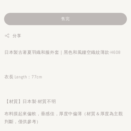
售完
分享
日本製古著夏羽織和服外套｜黑色和風鏤空織紋薄款-H608
衣長 Length：77cm
【材質】日本製-材質不明
布料摸起來偏軟，垂感佳，厚度中偏薄（材質＆厚度為主觀
判斷，僅供參考）