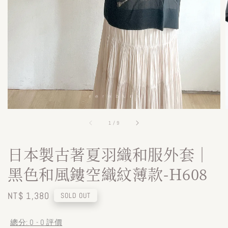
1
/
9
日本製古著夏羽織和服外套｜
黑色和風鏤空織紋薄款-H608
Regular
NT$ 1,380
SOLD OUT
price
總分:
0
-
0
評價