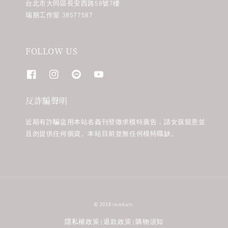
台北市大同區長安西路58號7樓
瑞朋工作室 38577587
FOLLOW US
反詐騙聲明
近期有詐騙盜用本站名義刊登徵求模特廣告，請女孩留意並
且勿提供任何個資。本站目前並無任何模特職缺。
© 2026 rereburn.
隱私權政策
退款政策
購物須知
|
|