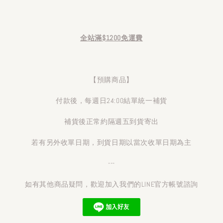
全站滿$1200免運費
【預購商品】
付款後，每週日24:00結單統一補貨
補貨後正常約隔週五到貨寄出
若有另外收單日期，到貨日期以當次收單日期為主
---
如有其他商品疑問，歡迎加入我們的LINE官方帳號諮詢