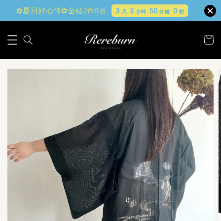
✿夏日好心情✿全站2件9折
3
3
49
58
天
小時
分鐘
秒