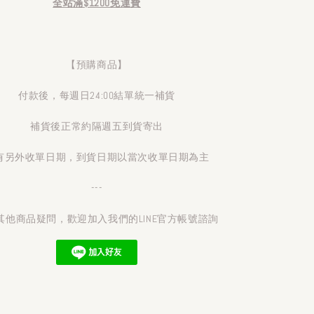
全站滿$1200免運費
【預購商品】
付款後，每週日24:00結單統一補貨
補貨後正常約隔週五到貨寄出
有另外收單日期，到貨日期以當次收單日期為主
---
其他商品疑問，歡迎加入我們的LINE官方帳號諮詢