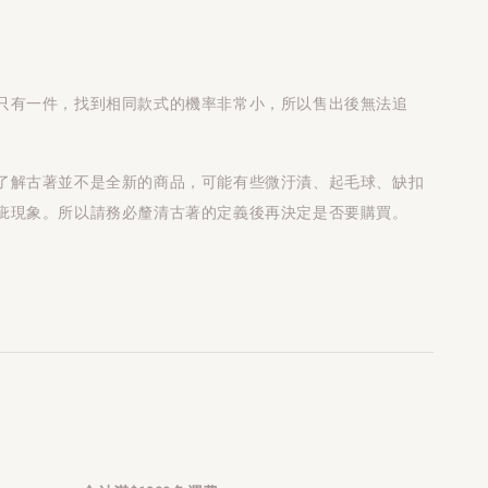
只有一件，找到相同款式的機率非常小，所以售出後無法追
了解古著並不是全新的商品，可能有些微汙漬、起毛球、缺扣
疵現象。所以請務必釐清古著的定義後再決定是否要購買。