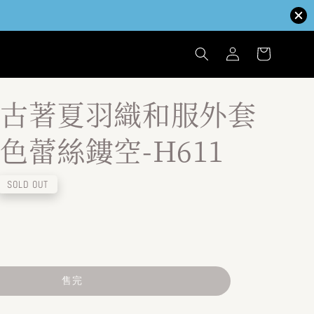
古著夏羽織和服外套
色蕾絲鏤空-H611
SOLD OUT
售完