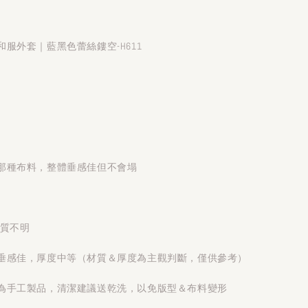
服外套｜藍黑色蕾絲鏤空-H611
那種布料，整體垂感佳但不會塌
材質不明
垂感佳，厚度中等（材質＆厚度為主觀判斷，僅供參考）
為手工製品，清潔建議送乾洗，以免版型＆布料變形