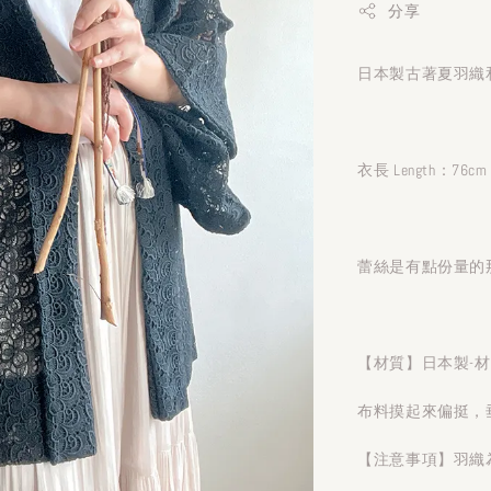
分享
日本製古著夏羽織和
衣長 Length：76cm
蕾絲是有點份量的
【材質】日本製-
布料摸起來偏挺，
【注意事項】羽織