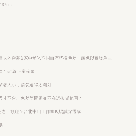
62cm
個人的螢幕&家中燈光不同而有些微色差，顏色以實物為主
負１cm為正常範圍
穿著大小，請勿選得太剛好
尺寸不合、色差等問題並不在退換貨範圍內
疑慮，歡迎至台北中山工作室現場試穿選購
換