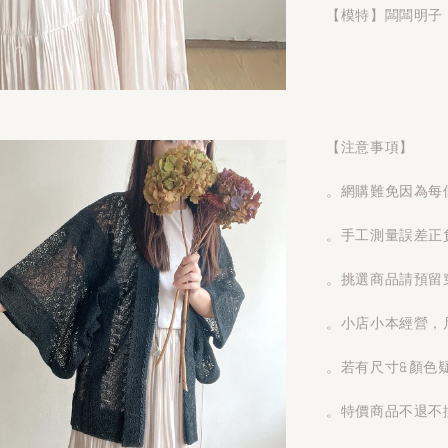
【模特】闆闆明子 1
【注意事項】
。網購難免因為每
。手工測量誤差正
。挑選商品請預留
。小店小本經營，
。若有尺寸&顏色
。特價商品不退不