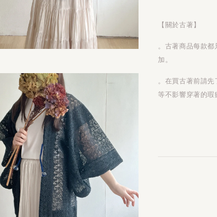
【關於古著】
。古著商品每款都
加。
。在買古著前請先
等不影響穿著的瑕