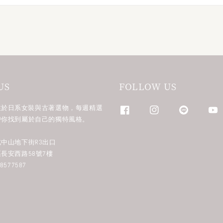
US
FOLLOW US
n 專注於日系女裝與古著選物，每週精選
帶你找到屬於自己的獨特風格。
中山地下街R3出口
長安西路58號7樓
577587