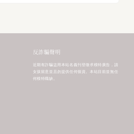
反詐騙聲明
近期有詐騙盜用本站名義刊登徵求模特廣告，請
女孩留意並且勿提供任何個資。本站目前並無任
何模特職缺。