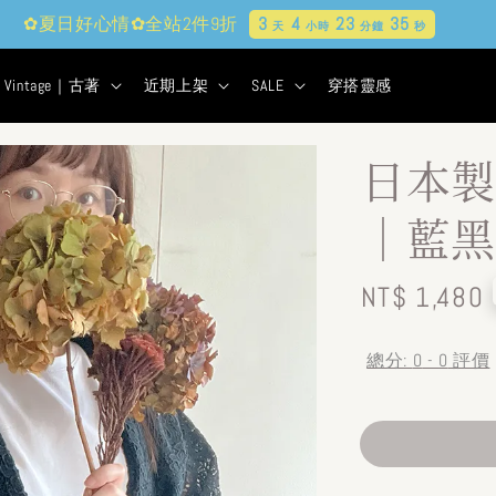
✿夏日好心情✿全站2件9折
3
4
23
34
天
小時
分鐘
秒
Vintage｜古著
近期上架
SALE
穿搭靈感
日本製
｜藍黑
Regular
NT$ 1,480
price
總分:
0
-
0
評價