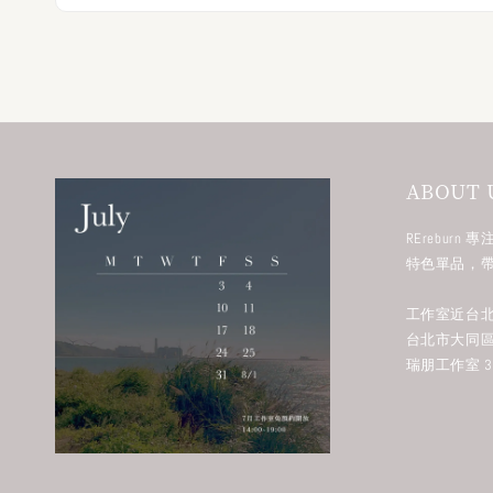
ABOUT 
RErebur
特色單品，
工作室近台北
台北市大同區
瑞朋工作室 38